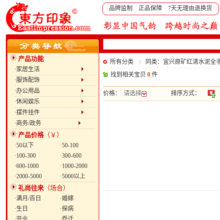
品牌监制 正品保障 7天无理由退换货
产品功能
所有分类
同类：宜兴原矿红清水泥全
·家居生活
找到相关宝贝
0
件
·服饰配饰
·办公用品
价格：
请选择
排序方式：
·休闲娱乐
·摆件挂件
·商务/政务
产品价格
（￥）
·50以下
·50-100
·100-300
·300-600
·600-1000
·1000-2000
·2000-5000
·5000以上
礼尚往来
（场合）
·满月/百日
·婚嫁
·生日
·探病
·开业
·乔迁