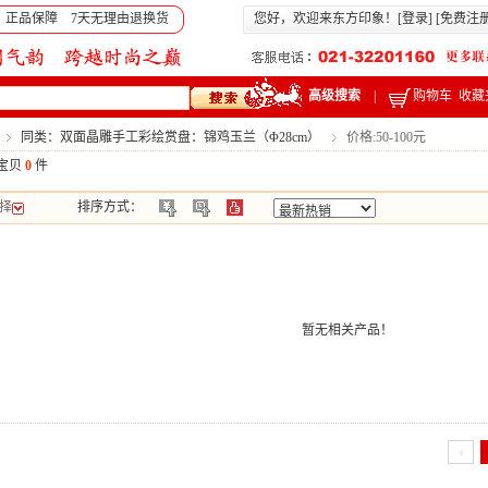
 正品保障 7天无理由退换货
您好，欢迎来东方印象！[
登录
] [
免费注
高级搜索
|
购物车
收藏
同类：双面晶雕手工彩绘赏盘：锦鸡玉兰（Φ28cm）
价格:50-100元
宝贝
0
件
择
排序方式：
暂无相关产品！