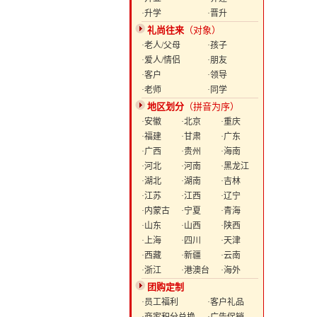
·升学
·晋升
礼尚往来
（对象）
·老人/父母
·孩子
·爱人/情侣
·朋友
·客户
·领导
·老师
·同学
地区划分
（拼音为序）
·安徽
·北京
·重庆
·福建
·甘肃
·广东
·广西
·贵州
·海南
·河北
·河南
·黑龙江
·湖北
·湖南
·吉林
·江苏
·江西
·辽宁
·内蒙古
·宁夏
·青海
·山东
·山西
·陕西
·上海
·四川
·天津
·西藏
·新疆
·云南
·浙江
·港澳台
·海外
团购定制
·员工福利
·客户礼品