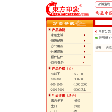
品牌监制
产品功能
所有分类
·家居生活
找到相关
·服饰配饰
·办公用品
价格：
请选
·休闲娱乐
·摆件挂件
·商务/政务
产品价格
（￥）
·50以下
·50-100
·100-300
·300-600
·600-1000
·1000-2000
·2000-5000
·5000以上
礼尚往来
（场合）
·满月/百日
·婚嫁
·生日
·探病
·开业
·乔迁