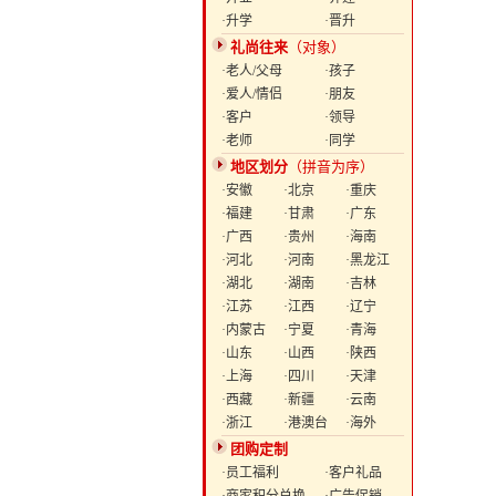
·升学
·晋升
礼尚往来
（对象）
·老人/父母
·孩子
·爱人/情侣
·朋友
·客户
·领导
·老师
·同学
地区划分
（拼音为序）
·安徽
·北京
·重庆
·福建
·甘肃
·广东
·广西
·贵州
·海南
·河北
·河南
·黑龙江
·湖北
·湖南
·吉林
·江苏
·江西
·辽宁
·内蒙古
·宁夏
·青海
·山东
·山西
·陕西
·上海
·四川
·天津
·西藏
·新疆
·云南
·浙江
·港澳台
·海外
团购定制
·员工福利
·客户礼品