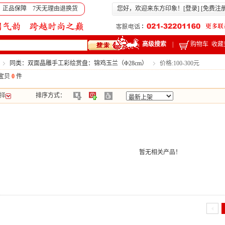
 正品保障 7天无理由退换货
您好，欢迎来东方印象！[
登录
] [
免费注
高级搜索
|
购物车
收藏
同类：双面晶雕手工彩绘赏盘：锦鸡玉兰（Φ28cm）
价格:100-300元
宝贝
0
件
择
排序方式：
暂无相关产品！