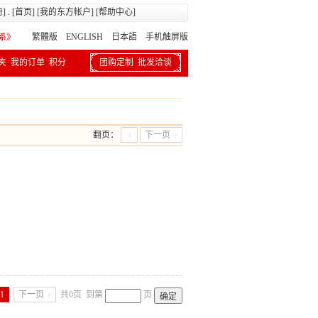
册
] . [
首页
] [
我的东方帐户
] [
帮助中心
]
繁體版
ENGLISH 日本語
手机触屏版
夹
我的订单
积分
团购定制
批发洽谈
翻页：
下一页
1
下一页
共0页
到第
页