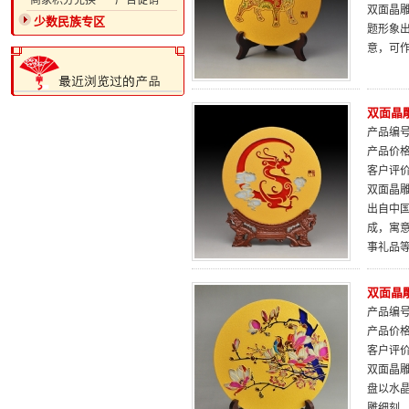
·商家积分兑换
·广告促销
双面晶雕
少数民族专区
题形象
意，可
双面晶
产品编号：
产品价
客户评
双面晶雕
出自中
成，寓
事礼品
双面晶雕
产品编号：
产品价
客户评
双面晶雕
盘以水
雕细刻