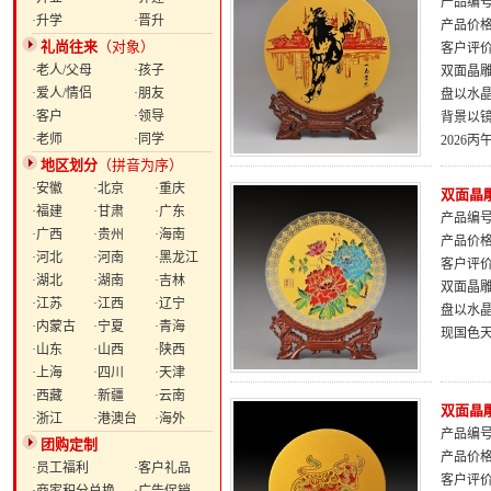
产品编号：
·升学
·晋升
产品价
礼尚往来
（对象）
客户评
·老人/父母
·孩子
双面晶雕
·爱人/情侣
·朋友
盘以水
·客户
·领导
背景以
·老师
·同学
2026
地区划分
（拼音为序）
·安徽
·北京
·重庆
双面晶雕
·福建
·甘肃
·广东
产品编号：
·广西
·贵州
·海南
产品价
·河北
·河南
·黑龙江
客户评
·湖北
·湖南
·吉林
双面晶雕
·江苏
·江西
·辽宁
盘以水
·内蒙古
·宁夏
·青海
现国色
·山东
·山西
·陕西
·上海
·四川
·天津
·西藏
·新疆
·云南
双面晶
·浙江
·港澳台
·海外
产品编号：
团购定制
产品价
·员工福利
·客户礼品
客户评