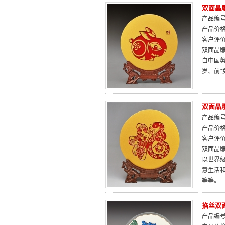
双面晶
产品编号：
产品价
客户评
双面晶雕
自中国
岁、前
双面晶雕
产品编号：
产品价
客户评
双面晶雕
以世界
意生活
等等。
掐丝双面
产品编号：