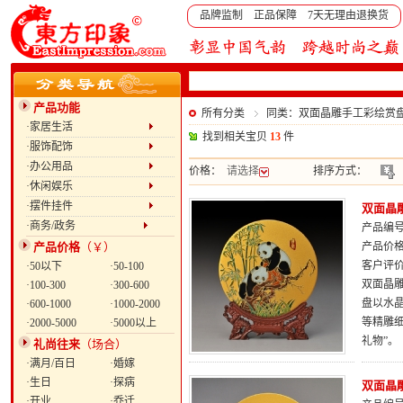
品牌监制 正品保障 7天无理由退换货
产品功能
所有分类
同类：双面晶雕手工彩绘赏盘
·家居生活
找到相关宝贝
13
件
·服饰配饰
·办公用品
价格：
请选择
排序方式：
·休闲娱乐
·摆件挂件
双面晶雕
·商务/政务
产品编号：
产品价格
（￥）
产品价
客户评
·50以下
·50-100
双面晶雕
·100-300
·300-600
盘以水
·600-1000
·1000-2000
等精雕
·2000-5000
·5000以上
礼物”。
礼尚往来
（场合）
·满月/百日
·婚嫁
·生日
·探病
双面晶雕
·开业
·乔迁