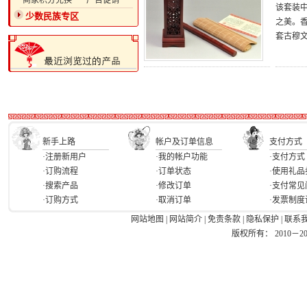
·商家积分兑换
·广告促销
该套装
少数民族专区
之美。
套古穆
新手上路
帐户及订单信息
支付方式
·注册新用户
·我的帐户功能
·支付方式
·订购流程
·订单状态
·使用礼品
·搜索产品
·修改订单
·支付常见
·订购方式
·取消订单
·发票制度
网站地图
|
网站简介
|
免责条款
|
隐私保护
|
联系
版权所有： 2010－2026 Ea