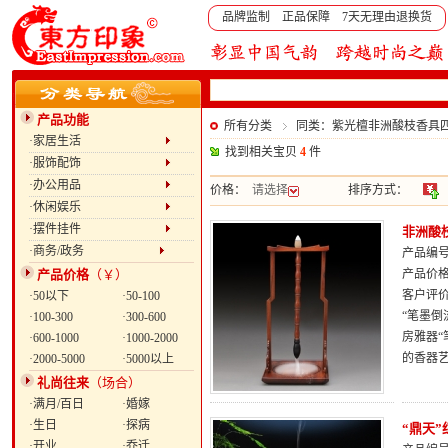
品牌监制 正品保障 7天无理由退换货
产品功能
所有分类
同类：紫光檀非洲酸枝香具
·家居生活
找到相关宝贝
4
件
·服饰配饰
·办公用品
价格：
请选择
排序方式：
·休闲娱乐
·摆件挂件
非洲酸
·商务/政务
产品编号：
产品价格
（￥）
产品价
客户评
·50以下
·50-100
“笔墨倒
·100-300
·300-600
房雅器“
·600-1000
·1000-2000
的香器
·2000-5000
·5000以上
礼尚往来
（场合）
·满月/百日
·婚嫁
·生日
·探病
“鼎天
·开业
·乔迁