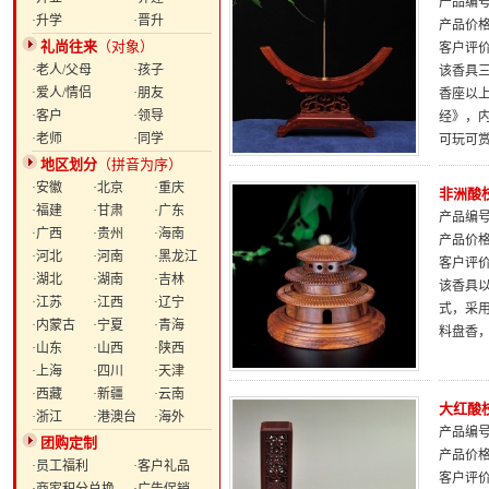
产品编号：
·升学
·晋升
产品价
礼尚往来
（对象）
客户评
·老人/父母
·孩子
该香具
·爱人/情侣
·朋友
香座以
·客户
·领导
经》，
·老师
·同学
可玩可
地区划分
（拼音为序）
·安徽
·北京
·重庆
非洲酸
·福建
·甘肃
·广东
产品编号：
·广西
·贵州
·海南
产品价
·河北
·河南
·黑龙江
客户评
·湖北
·湖南
·吉林
该香具
·江苏
·江西
·辽宁
式，采
·内蒙古
·宁夏
·青海
料盘香
·山东
·山西
·陕西
·上海
·四川
·天津
·西藏
·新疆
·云南
大红酸
·浙江
·港澳台
·海外
产品编号：
团购定制
产品价
·员工福利
·客户礼品
客户评