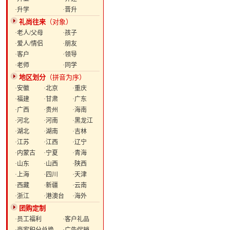
·升学
·晋升
礼尚往来
（对象）
·老人/父母
·孩子
·爱人/情侣
·朋友
·客户
·领导
·老师
·同学
地区划分
（拼音为序）
·安徽
·北京
·重庆
·福建
·甘肃
·广东
·广西
·贵州
·海南
·河北
·河南
·黑龙江
·湖北
·湖南
·吉林
·江苏
·江西
·辽宁
·内蒙古
·宁夏
·青海
·山东
·山西
·陕西
·上海
·四川
·天津
·西藏
·新疆
·云南
·浙江
·港澳台
·海外
团购定制
·员工福利
·客户礼品