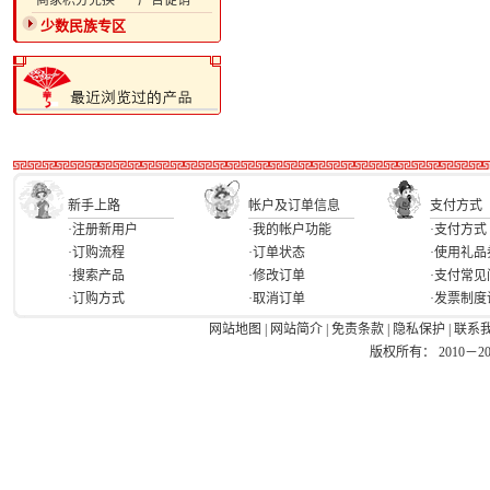
·商家积分兑换
·广告促销
少数民族专区
新手上路
帐户及订单信息
支付方式
·注册新用户
·我的帐户功能
·支付方式
·订购流程
·订单状态
·使用礼品
·搜索产品
·修改订单
·支付常见
·订购方式
·取消订单
·发票制度
网站地图
|
网站简介
|
免责条款
|
隐私保护
|
联系
版权所有： 2010－2026 Ea