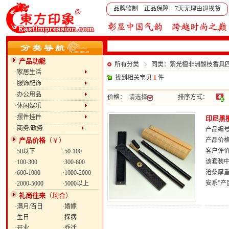
品牌监制 正品保障 7天无理由退换货
产品功能
所有分类
同类：紫光檀非洲酸枝香具
·家居生活
找到相关宝贝
1
件
·服饰配饰
·办公用品
价格：
请选择
排序方式：
·休闲娱乐
·摆件挂件
印尼黑
·商务/政务
产品编号：
产品价
产品价格
（￥）
客户评
·50以下
·50-100
该套装
·100-300
·300-600
沧桑厚
·600-1000
·1000-2000
安系”
·2000-5000
·5000以上
礼尚往来
（场合）
·满月/百日
·婚嫁
·生日
·探病
·开业
·乔迁