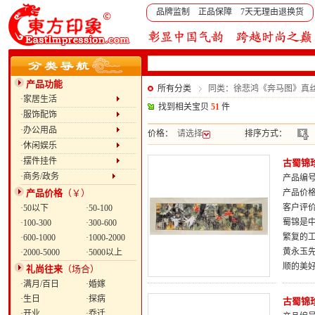
品牌监制 正品保障 7天无理由退换货
产品功能
所有分类
同类：徐悲鸿《奔马图》真
·家居生活
找到相关宝贝
51
件
·服饰配饰
·办公用品
价格：
请选择
排序方式：
·休闲娱乐
·摆件挂件
古蜀锦
·商务/政务
产品编号：
产品价格
（￥）
产品价
客户评
·50以下
·50-100
蜀锦是
·100-300
·300-600
繁复的
·600-1000
·1000-2000
黄永玉
·2000-5000
·5000以上
顺的美
礼尚往来
（场合）
·满月/百日
·婚嫁
·生日
·探病
古蜀锦
·开业
·乔迁