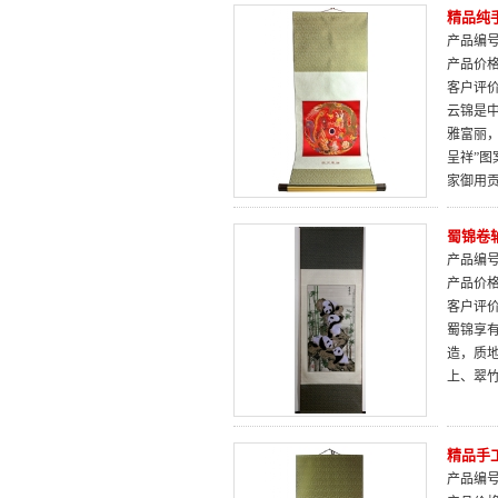
精品纯
产品编号：
产品价
客户评
云锦是
雅富丽，
呈祥”
家御用
蜀锦卷
产品编号：
产品价
客户评
蜀锦享
造，质
上、翠
精品手
产品编号：