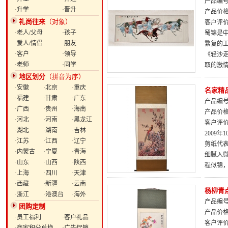
产品编号：
·升学
·晋升
产品价
礼尚往来
（对象）
客户评
·老人/父母
·孩子
蜀锦是
·爱人/情侣
·朋友
繁复的
·客户
·领导
《轻沙
·老师
·同学
取的激
地区划分
（拼音为序）
·安徽
·北京
·重庆
名家精
·福建
·甘肃
·广东
产品编号：
·广西
·贵州
·海南
产品价
·河北
·河南
·黑龙江
客户评
·湖北
·湖南
·吉林
2009
·江苏
·江西
·辽宁
剪纸代
·内蒙古
·宁夏
·青海
细腻入
·山东
·山西
·陕西
程似锦
·上海
·四川
·天津
·西藏
·新疆
·云南
杨柳青
·浙江
·港澳台
·海外
产品编号：
团购定制
产品价
·员工福利
·客户礼品
客户评