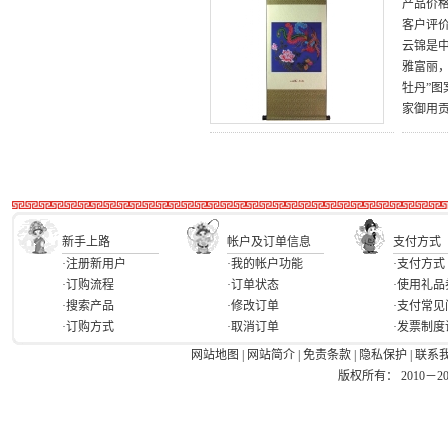
产品价
客户评
云锦是
雅富丽，
牡丹”
家御用
新手上路
帐户及订单信息
支付方式
·注册新用户
·我的帐户功能
·支付方式
·订购流程
·订单状态
·使用礼品
·搜索产品
·修改订单
·支付常见
·订购方式
·取消订单
·发票制度
网站地图
|
网站简介
|
免责条款
|
隐私保护
|
联系
版权所有： 2010－2026 Ea