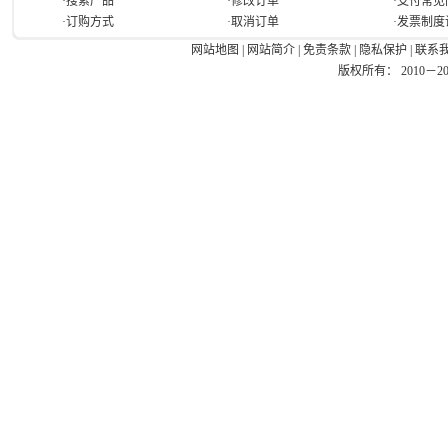
·搜索产品
·修改订单
·支付常见
·订购方式
·取消订单
·发票制度
网站地图
|
网站简介
|
免责条款
|
隐私保护
|
联系
版权所有： 2010－2026 Ea