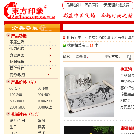
品牌监制 正品保障 7天无理由退换货
产品功能
所有分类
同类：徐悲鸿《奔马图》真
·家居生活
找到相关宝贝
14
件
·服饰配饰
·办公用品
价格：
请选择
排序方式：
·休闲娱乐
·摆件挂件
徐悲鸿
·商务/政务
产品编号：
产品价格
（￥）
产品价
客户评
·50以下
·50-100
传世臻
·100-300
·300-600
相结合
·600-1000
·1000-2000
方民族
·2000-5000
·5000以上
礼尚往来
（场合）
·满月/百日
·婚嫁
·生日
·探病
康熙御
·开业
·乔迁