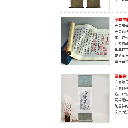
书圣王
产品编号：
产品价
客户评
此款真
地再现
郁的东
类庆典
蜀锦卷
产品编号：
产品价
客户评
蜀锦是
笔墨神
文具有