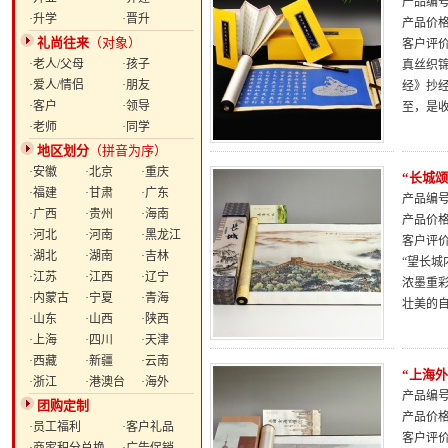
产品编号：
·升学
·晋升
产品价
礼尚往来
（对象）
客户评
·老人/父母
·孩子
真丝织
·爱人/情侣
·朋友
经》抄
·客户
·领导
至，是
·老师
·同学
地区划分
（拼音为序）
·安徽
·北京
·重庆
“长城
·福建
·甘肃
·广东
产品编号：
·广西
·贵州
·海南
产品价
·河北
·河南
·黑龙江
客户评
·湖北
·湖南
·吉林
“望长
·江苏
·江西
·辽宁
浓墨重
·内蒙古
·宁夏
·青海
壮美的
·山东
·山西
·陕西
·上海
·四川
·天津
·西藏
·新疆
·云南
“上海
·浙江
·港澳台
·海外
产品编号：
团购定制
产品价
·员工福利
·客户礼品
客户评