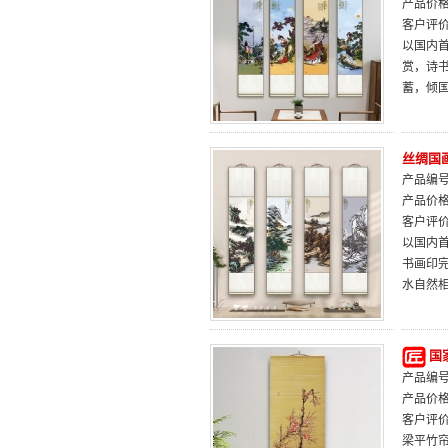
产品价
客户评
以国内
赏，诗
蓄，倾
丝绸国
产品编号：
产品价
客户评
以国内
书画印
水自然
国
产品编号：
产品价
客户评
梁平竹帘