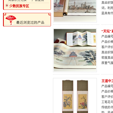
·商家积分兑换
·广告促销
真丝织
少数民族专区
词，利
是具有代
“天坛
产品编号：
产品价
客户评
真丝织
密度真
厚重气
王道中
产品编号：
产品价
客户评
工笔花
传统的
韵，是