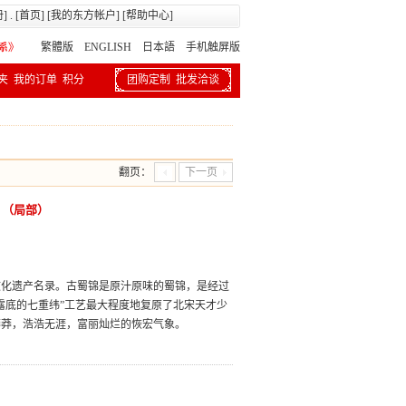
册
] . [
首页
] [
我的东方帐户
] [
帮助中心
]
繁體版
ENGLISH 日本語
手机触屏版
夹
我的订单
积分
团购定制
批发洽谈
翻页：
下一页
》（局部）
文化遗产名录。古蜀锦是原汁原味的蜀锦，是经过
露底的七重纬”工艺最大程度地复原了北宋天才少
莽莽，浩浩无涯，富丽灿烂的恢宏气象。
》