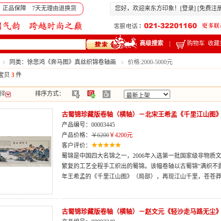
 正品保障 7天无理由退换货
您好，欢迎来东方印象！[
登录
] [
免费注
高级搜索
|
购物车
收藏
同类：徐悲鸿《奔马图》真丝织锦卷轴画
价格:2000-5000元
宝贝
3
件
择
排序方式：
古蜀锦珍藏版卷轴（横轴）－北宋王希孟《千里江山图
产品编号：00003445
产品价格：
￥6200
￥4200元
客户评价：
蜀锦是中国四大名锦之一，2006年入选第一批国家级非物质
繁复的工艺全程手工织出的蜀锦。该幅卷轴以古蜀锦“满织不
年王希孟的《千里江山图》（局部），再现江山千里，苍苍
古蜀锦珍藏版卷轴（横轴）－赵文元《轻沙走马路无尘