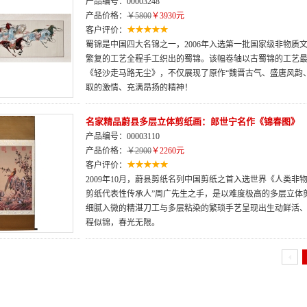
产品编号：00003248
产品价格：
￥5800
￥3930元
客户评价：
蜀锦是中国四大名锦之一，2006年入选第一批国家级非物质
繁复的工艺全程手工织出的蜀锦。该幅卷轴以古蜀锦的工艺
《轻沙走马路无尘》，不仅展现了原作“魏晋古气、盛唐风韵
取的激情、充满昂扬的精神！
名家精品蔚县多层立体剪纸画：郎世宁名作《锦春图》
产品编号：00003110
产品价格：
￥2900
￥2260元
客户评价：
2009年10月，蔚县剪纸名列中国剪纸之首入选世界《人类
剪纸代表性传承人”周广先生之手，是以难度极高的多层立体
细腻入微的精湛刀工与多层粘染的繁琐手艺呈现出生动鲜活
程似锦，春光无限。