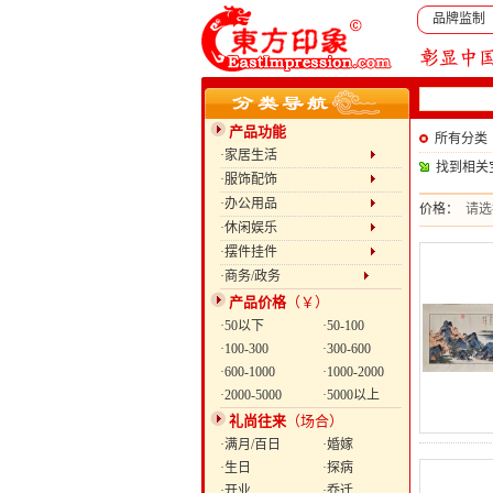
品牌监制
产品功能
所有分类
·家居生活
找到相关
·服饰配饰
·办公用品
价格：
请选
·休闲娱乐
·摆件挂件
·商务/政务
产品价格
（￥）
·50以下
·50-100
·100-300
·300-600
·600-1000
·1000-2000
·2000-5000
·5000以上
礼尚往来
（场合）
·满月/百日
·婚嫁
·生日
·探病
·开业
·乔迁