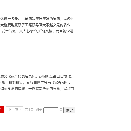
文化遗产名录。古蜀锦是原汁原味的蜀锦，是经过
最大程度地复原了工笔鞍马画大家赵文元的名作
、武士气派、文人心思”的鲜明风格，而且饱含进
非物质文化遗产代表名录》。该幅剪纸画出自“蔚县
剪纸，精刻精染，复原郎世宁名画《锦春图》，
、绚丽多姿的情趣。一派富贵华丽的气象，寓意前
1
下一页
共1页
到第
页