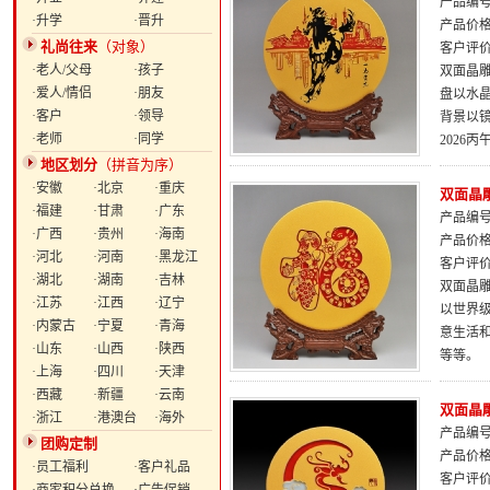
产品编号：
·升学
·晋升
产品价
礼尚往来
（对象）
客户评
·老人/父母
·孩子
双面晶雕
·爱人/情侣
·朋友
盘以水
·客户
·领导
背景以
·老师
·同学
2026
地区划分
（拼音为序）
·安徽
·北京
·重庆
双面晶雕
·福建
·甘肃
·广东
产品编号：
·广西
·贵州
·海南
产品价
·河北
·河南
·黑龙江
客户评
·湖北
·湖南
·吉林
双面晶雕
·江苏
·江西
·辽宁
以世界
·内蒙古
·宁夏
·青海
意生活
·山东
·山西
·陕西
等等。
·上海
·四川
·天津
·西藏
·新疆
·云南
双面晶
·浙江
·港澳台
·海外
产品编号：
团购定制
产品价
·员工福利
·客户礼品
客户评