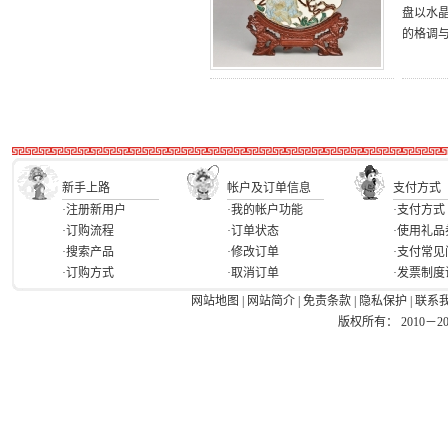
盘以水
的格调
新手上路
帐户及订单信息
支付方式
·注册新用户
·我的帐户功能
·支付方式
·订购流程
·订单状态
·使用礼品
·搜索产品
·修改订单
·支付常见
·订购方式
·取消订单
·发票制度
网站地图
|
网站简介
|
免责条款
|
隐私保护
|
联系
版权所有： 2010－2026 Ea