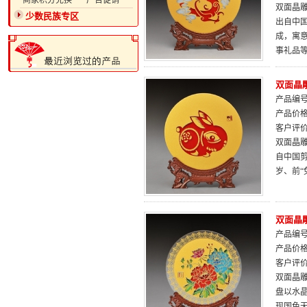
·商家积分兑换
·广告促销
双面晶雕
少数民族专区
出自中
成，寓
事礼品
双面晶
产品编号：
产品价
客户评
双面晶雕
自中国
岁、前
双面晶雕
产品编号：
产品价
客户评
双面晶雕
盘以水
现国色