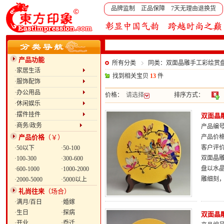
品牌监制 正品保障 7天无理由退换货
产品功能
所有分类
同类：双面晶雕手工彩绘赏盘：
·家居生活
找到相关宝贝
13
件
·服饰配饰
·办公用品
价格：
请选择
排序方式：
·休闲娱乐
·摆件挂件
双面晶雕
·商务/政务
产品编号：
产品价格
（￥）
产品价
客户评
·50以下
·50-100
双面晶雕
·100-300
·300-600
盘以水
·600-1000
·1000-2000
雕细刻
·2000-5000
·5000以上
礼尚往来
（场合）
·满月/百日
·婚嫁
·生日
·探病
双面晶雕
·开业
·乔迁