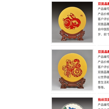
双面晶
产品编号：
产品价
客户评
双面晶雕
自中国
岁、前
双面晶雕
产品编号：
产品价
客户评
双面晶雕
以世界
意生活
等等。
掐丝双面
产品编号：