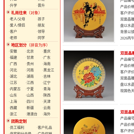
产品编号：
·升学
·晋升
产品价
礼尚往来
（对象）
客户评
·老人/父母
·孩子
双面晶雕
·爱人/情侣
·朋友
盘以水
·客户
·领导
背景以
·老师
·同学
2026
地区划分
（拼音为序）
·安徽
·北京
·重庆
双面晶雕
·福建
·甘肃
·广东
产品编号：
·广西
·贵州
·海南
产品价
·河北
·河南
·黑龙江
客户评
·湖北
·湖南
·吉林
双面晶雕
·江苏
·江西
·辽宁
盘以水
·内蒙古
·宁夏
·青海
现国色
·山东
·山西
·陕西
·上海
·四川
·天津
·西藏
·新疆
·云南
双面晶
·浙江
·港澳台
·海外
产品编号：
团购定制
产品价
·员工福利
·客户礼品
客户评