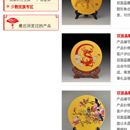
·商家积分兑换
·广告促销
双面晶雕
少数民族专区
题形象
意，可
双面晶
产品编号：
产品价
客户评
双面晶雕
出自中
成，寓
事礼品
双面晶雕
产品编号：
产品价
客户评
双面晶雕
盘以水
雕细刻