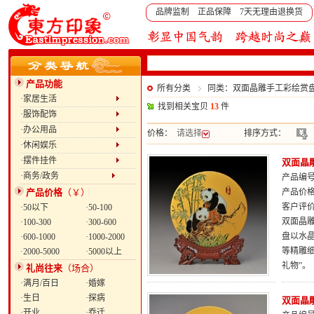
品牌监制 正品保障 7天无理由退换货
产品功能
所有分类
同类：双面晶雕手工彩绘赏盘：
·家居生活
找到相关宝贝
13
件
·服饰配饰
·办公用品
价格：
请选择
排序方式：
·休闲娱乐
·摆件挂件
双面晶雕
·商务/政务
产品编号：
产品价格
（￥）
产品价
客户评
·50以下
·50-100
双面晶雕
·100-300
·300-600
盘以水
·600-1000
·1000-2000
等精雕
·2000-5000
·5000以上
礼物”。
礼尚往来
（场合）
·满月/百日
·婚嫁
·生日
·探病
双面晶雕
·开业
·乔迁