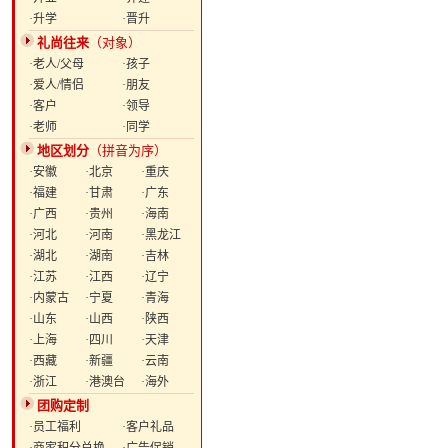
·升学
·晋升
礼尚往来
（对象）
·老人/父母
·孩子
·爱人/情侣
·朋友
·客户
·领导
·老师
·同学
地区划分
（拼音为序）
·安徽
·北京
·重庆
·福建
·甘肃
·广东
·广西
·贵州
·海南
·河北
·河南
·黑龙江
·湖北
·湖南
·吉林
·江苏
·江西
·辽宁
·内蒙古
·宁夏
·青海
·山东
·山西
·陕西
·上海
·四川
·天津
·西藏
·新疆
·云南
·浙江
·港澳台
·海外
团购定制
·员工福利
·客户礼品