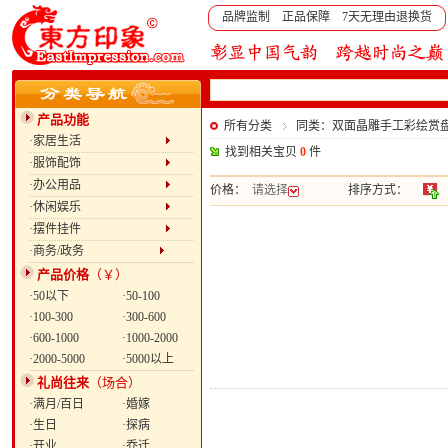
品牌监制 正品保障 7天无理由退换货
产品功能
所有分类
同类：双面晶雕手工彩绘赏盘：
·家居生活
找到相关宝贝
0
件
·服饰配饰
·办公用品
价格：
请选择
排序方式：
·休闲娱乐
·摆件挂件
·商务/政务
产品价格
（￥）
·50以下
·50-100
·100-300
·300-600
·600-1000
·1000-2000
·2000-5000
·5000以上
礼尚往来
（场合）
·满月/百日
·婚嫁
·生日
·探病
·开业
·乔迁