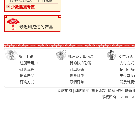
·商家积分兑换
·广告促销
少数民族专区
新手上路
帐户及订单信息
支付方式
·注册新用户
·我的帐户功能
·支付方式
·订购流程
·订单状态
·使用礼品
·搜索产品
·修改订单
·支付常见
·订购方式
·取消订单
·发票制度
网站地图
|
网站简介
|
免责条款
|
隐私保护
|
联系
版权所有： 2010－2026 Ea