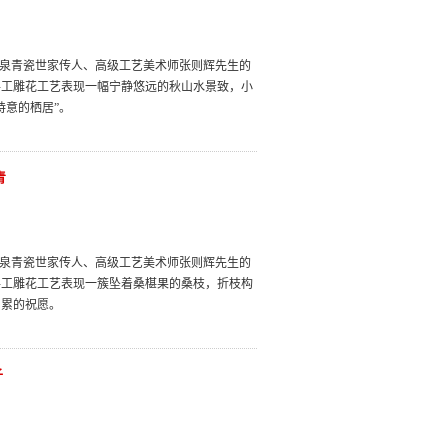
龙泉青瓷世家传人、高级工艺美术师张则辉先生的
手工雕花工艺表现一幅宁静悠远的秋山水景致，小
诗意的栖居”。
青
龙泉青瓷世家传人、高级工艺美术师张则辉先生的
手工雕花工艺表现一簇坠着桑椹果的桑枝，折枝构
累累的祝愿。
子