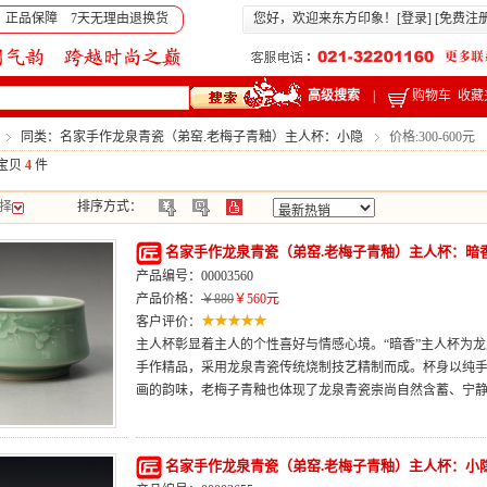
 正品保障 7天无理由退换货
您好，欢迎来东方印象！[
登录
] [
免费注
高级搜索
|
购物车
收藏
同类：名家手作龙泉青瓷（弟窑.老梅子青釉）主人杯：小隐
价格:300-600元
宝贝
4
件
择
排序方式：
名家手作龙泉青瓷（弟窑.老梅子青釉）主人杯：暗
产品编号：00003560
产品价格：
￥880
￥560元
客户评价：
主人杯彰显着主人的个性喜好与情感心境。“暗香”主人杯为
手作精品，采用龙泉青瓷传统烧制技艺精制而成。杯身以纯
画的韵味，老梅子青釉也体现了龙泉青瓷崇尚自然含蓄、宁
名家手作龙泉青瓷（弟窑.老梅子青釉）主人杯：小