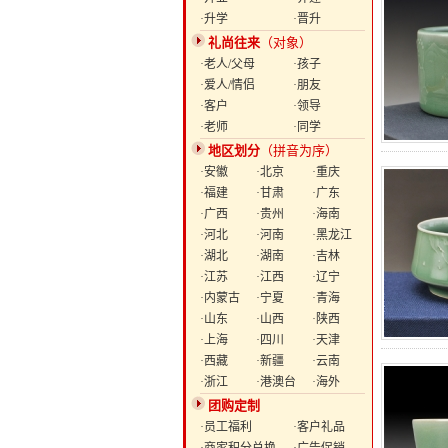
·升学
·晋升
礼尚往来
（对象）
·老人/父母
·孩子
·爱人/情侣
·朋友
·客户
·领导
·老师
·同学
地区划分
（拼音为序）
·安徽
·北京
·重庆
·福建
·甘肃
·广东
·广西
·贵州
·海南
·河北
·河南
·黑龙江
·湖北
·湖南
·吉林
·江苏
·江西
·辽宁
·内蒙古
·宁夏
·青海
·山东
·山西
·陕西
·上海
·四川
·天津
·西藏
·新疆
·云南
·浙江
·港澳台
·海外
团购定制
·员工福利
·客户礼品