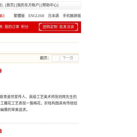
册
] . [
首页
] [
我的东方帐户
] [
帮助中心
]
繁體版
ENGLISH 日本語
手机触屏版
夹
我的订单
积分
团购定制
批发洽谈
翻页：
下一页
香
龙泉青瓷世家传人、高级工艺美术师张则辉先生的
手工雕花工艺表现一簇梅花，折枝构图具有传统绘
静幽雅的审美追求。
隐