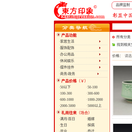
品牌监制
产品功能
所有分类
·家居生活
找到相关
·服饰配饰
·办公用品
价格：
请选
·休闲娱乐
·摆件挂件
·商务/政务
产品价格
（￥）
·50以下
·50-100
·100-300
·300-600
·600-1000
·1000-2000
·2000-5000
·5000以上
礼尚往来
（场合）
·满月/百日
·婚嫁
·生日
·探病
·开业
·乔迁