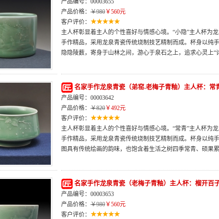
产品编号：00003655
产品价格：
￥980
￥560元
客户评价：
主人杯彰显着主人的个性喜好与情感心境。“小隐”主人杯为
手作精品，采用龙泉青瓷传统烧制技艺精制而成。杯身以纯
隐隐陵薮，寄身于山林之间，游心于泉石之上，追求心灵上“
名家手作龙泉青瓷（弟窑.老梅子青釉）主人杯：常
产品编号：00003642
产品价格：
￥820
￥492元
客户评价：
主人杯彰显着主人的个性喜好与情感心境。“常青”主人杯为
手作精品，采用龙泉青瓷传统烧制技艺精制而成。杯身以纯
图具有传统绘画的韵味，也饱含着生活之树四季常青、硕果
名家手作龙泉青瓷（老梅子青釉）主人杯：榴开百
产品编号：00003653
产品价格：
￥980
￥560元
客户评价：