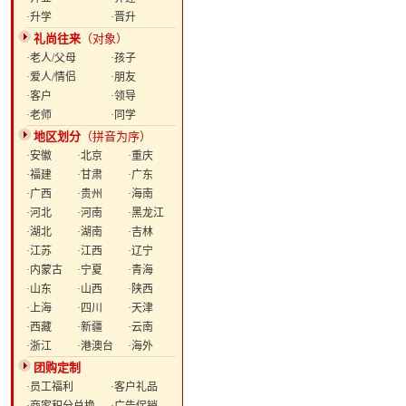
·升学
·晋升
礼尚往来
（对象）
·老人/父母
·孩子
·爱人/情侣
·朋友
·客户
·领导
·老师
·同学
地区划分
（拼音为序）
·安徽
·北京
·重庆
·福建
·甘肃
·广东
·广西
·贵州
·海南
·河北
·河南
·黑龙江
·湖北
·湖南
·吉林
·江苏
·江西
·辽宁
·内蒙古
·宁夏
·青海
·山东
·山西
·陕西
·上海
·四川
·天津
·西藏
·新疆
·云南
·浙江
·港澳台
·海外
团购定制
·员工福利
·客户礼品