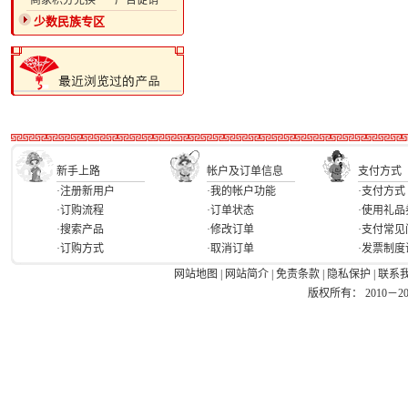
·商家积分兑换
·广告促销
少数民族专区
新手上路
帐户及订单信息
支付方式
·注册新用户
·我的帐户功能
·支付方式
·订购流程
·订单状态
·使用礼品
·搜索产品
·修改订单
·支付常见
·订购方式
·取消订单
·发票制度
网站地图
|
网站简介
|
免责条款
|
隐私保护
|
联系
版权所有： 2010－2026 Ea