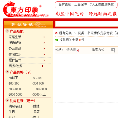
品牌监制 正品保障 7天无理由退换货
产品功能
所有分类
同类：名家手作龙泉青瓷（弟
·家居生活
找到相关宝贝
0
件
·服饰配饰
·办公用品
价格：
请选择
排序方式：
·休闲娱乐
·摆件挂件
·商务/政务
产品价格
（￥）
·50以下
·50-100
·100-300
·300-600
·600-1000
·1000-2000
·2000-5000
·5000以上
礼尚往来
（场合）
·满月/百日
·婚嫁
·生日
·探病
·开业
·乔迁