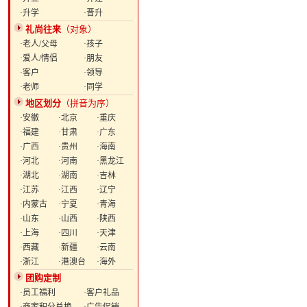
·升学
·晋升
礼尚往来
（对象）
·老人/父母
·孩子
·爱人/情侣
·朋友
·客户
·领导
·老师
·同学
地区划分
（拼音为序）
·安徽
·北京
·重庆
·福建
·甘肃
·广东
·广西
·贵州
·海南
·河北
·河南
·黑龙江
·湖北
·湖南
·吉林
·江苏
·江西
·辽宁
·内蒙古
·宁夏
·青海
·山东
·山西
·陕西
·上海
·四川
·天津
·西藏
·新疆
·云南
·浙江
·港澳台
·海外
团购定制
·员工福利
·客户礼品