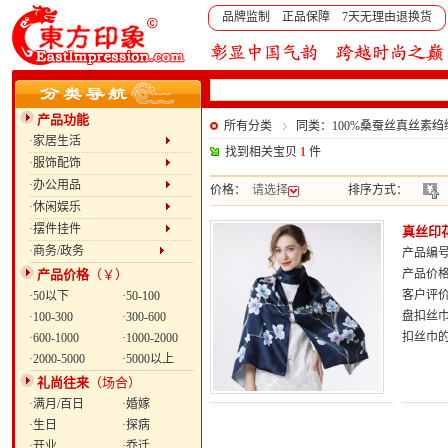
品牌监制 正品保障 7天无理由退换货
产品功能
所有分类
同类：100%桑蚕丝真丝素
·家居生活
找到相关宝贝
1
件
·服饰配饰
·办公用品
价格：
请选择
排序方式：
·休闲娱乐
·摆件挂件
真丝印
·商务/政务
产品编号：
产品价格
（￥）
产品价
客户评
·50以下
·50-100
盘扣丝
·100-300
·300-600
扣丝巾
·600-1000
·1000-2000
·2000-5000
·5000以上
礼尚往来
（场合）
·满月/百日
·婚嫁
·生日
·探病
·开业
·乔迁