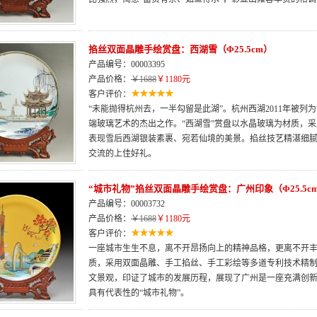
掐丝双面晶雕手绘赏盘：西湖雪（Φ25.5cm）
产品编号：00003395
产品价格：
￥1688
￥1180元
客户评价：
“未能抛得杭州去，一半勾留是此湖”。杭州西湖2011年被
端玻璃艺术的杰出之作。“西湖雪”赏盘以水晶玻璃为材质，
表现雪后西湖银装素裹、宛若仙境的美景。掐丝技艺精湛细
交流的上佳好礼。
“城市礼物”掐丝双面晶雕手绘赏盘：广州印象（Φ25.5c
产品编号：00003732
产品价格：
￥1688
￥1180元
客户评价：
一座城市生生不息，离不开昂扬向上的精神品格，更离不开
质，采用双面晶雕、手工掐丝、手工彩绘等多道专利技术精
文景观，印证了城市的发展历程，展现了广州是一座充满创新
具有代表性的“城市礼物”。