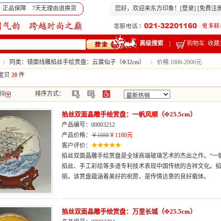
 正品保障 7天无理由退换货
您好，欢迎来东方印象！[
登录
] [
免费注
高级搜索
|
购物车
收藏
同类：镜面线雕掐丝手绘赏盘：云裳仙子（Φ32cm）
价格:1000-2000元
宝贝
20
件
择
排序方式：
掐丝双面晶雕手绘赏盘：一帆风顺（Φ25.5cm）
产品编号：00003212
产品价格：
￥1688
￥1180元
客户评价：
掐丝双面晶雕手绘赏盘是全球高端玻璃艺术的杰出之作。“一
掐丝、手工彩绘等多道专利技术表现中国传统的吉祥文化。
丽。该赏盘蕴涵着美好的祝愿，是传情达意的良好载体。
掐丝双面晶雕手绘赏盘：万里长城（Φ25.5cm）