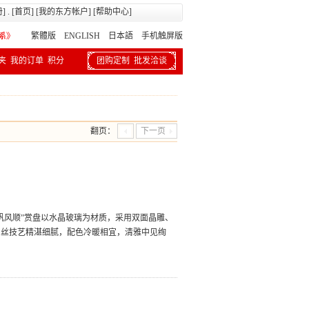
册
] . [
首页
] [
我的东方帐户
] [
帮助中心
]
繁體版
ENGLISH 日本語
手机触屏版
夹
我的订单
积分
团购定制
批发洽谈
翻页：
下一页
帆风顺”赏盘以水晶玻璃为材质，采用双面晶雕、
掐丝技艺精湛细腻，配色冷暖相宜，清雅中见绚