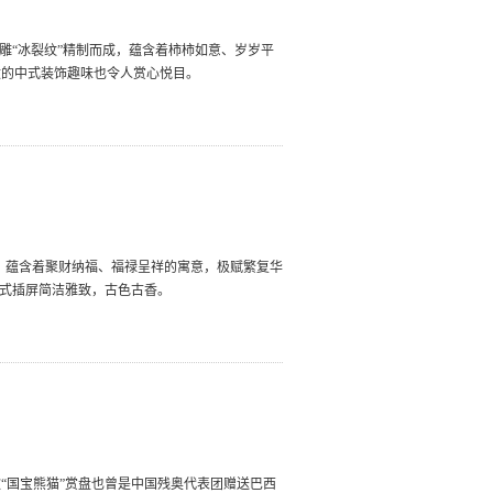
雕“冰裂纹”精制而成，蕴含着柿柿如意、岁岁平
致的中式装饰趣味也令人赏心悦目。
，蕴含着聚财纳福、福禄呈祥的寓意，极赋繁复华
中式插屏简洁雅致，古色古香。
“国宝熊猫”赏盘也曾是中国残奥代表团赠送巴西