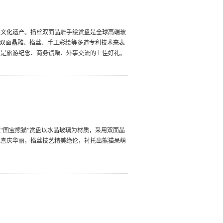
界文化遗产。掐丝双面晶雕手绘赏盘是全球高端玻
用双面晶雕、掐丝、手工彩绘等多道专利技术来表
，是旅游纪念、商务馈赠、外事交流的上佳好礼。
“国宝熊猫”赏盘以水晶玻璃为材质，采用双面晶
色喜庆华丽，掐丝技艺精美绝伦，衬托出熊猫呆萌