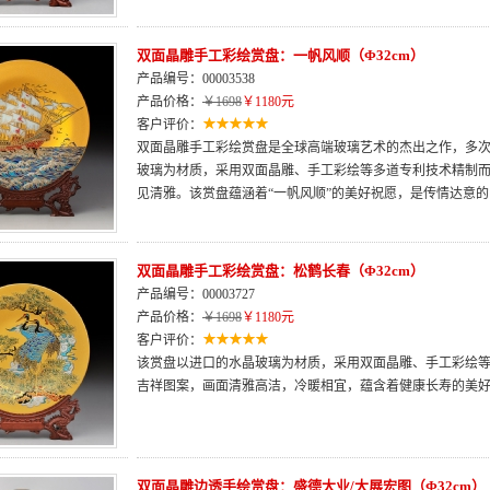
双面晶雕手工彩绘赏盘：一帆风顺（Φ32cm）
产品编号：00003538
产品价格：
￥1698
￥1180元
客户评价：
双面晶雕手工彩绘赏盘是全球高端玻璃艺术的杰出之作，多次
玻璃为材质，采用双面晶雕、手工彩绘等多道专利技术精制
见清雅。该赏盘蕴涵着“一帆风顺”的美好祝愿，是传情达意
双面晶雕手工彩绘赏盘：松鹤长春（Φ32cm）
产品编号：00003727
产品价格：
￥1698
￥1180元
客户评价：
该赏盘以进口的水晶玻璃为材质，采用双面晶雕、手工彩绘等
吉祥图案，画面清雅高洁，冷暖相宜，蕴含着健康长寿的美
双面晶雕边透手绘赏盘：盛德大业/大展宏图（Φ32cm）