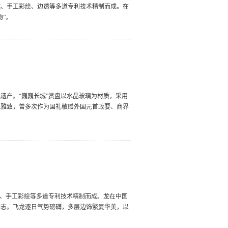
雕、手工彩绘、边透等多道专利技术精制而成。在
”。
化遗产。“巍巍长城”赏盘以水晶玻璃为材质，采用
显雅致，曾多次作为国礼敬赠外国元首政要、商界
透、手工彩绘等多道专利技术精制而成。龙在中国
标志。飞龙逐日气势磅礴，多层边饰繁复华美，以