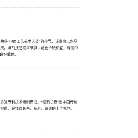
荣获“中国工艺美术大奖”的称号。该赏盘以水晶
而成。雕刻技艺精湛细腻，配色冷暖相宜，绚丽中
的良好载体。
多道专利技术精制而成。“松鹤长春”是中国传统
好祝愿，是馈赠长辈、祝寿、荣休的上佳礼物。