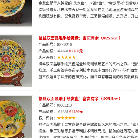
金龙鱼是华人钟爱的“风水鱼”、“招财鱼”。“金龙呈祥”赏
绘等多道专利技术来表现一对金龙鱼在金色池塘里游乐嬉戏
构图疏朗有致，配色雍容华贵，工艺精湛细腻，是乔迁、开
掐丝双面晶雕手绘赏盘：吉庆有余（Φ25.5cm）
产品编号：00003210
产品价格：
￥1688
￥1180元
客户评价：
掐丝双面晶雕手绘赏盘是全球高端玻璃艺术的杰出之作。“吉
掐丝、手工彩绘等多道专利技术表现中国经典的“八吉祥”图
盘不仅蕴含了深厚的吉祥文化，而且具有非常高的观赏收藏
掐丝双面晶雕手绘赏盘：富贵有余（Φ25.5cm）
产品编号：00003213
产品价格：
￥1688
￥1180元
客户评价：
掐丝双面晶雕手绘赏盘是全球高端玻璃艺术的杰出之作。“富
掐丝、手工彩绘等多道专利技术精制而成。掐丝的牡丹花与
比强烈，寓意“富贵有余、如鱼得水”，彰显出雍容华贵的格调