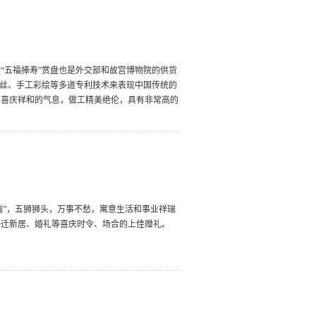
“五福捧寿”赏盘也是外交部和故宫博物院的供货
掐丝、手工彩绘等多道专利技术来表现中国传统的
着喜庆祥和的气息，做工精美绝伦，具有非常高的
瑞”，五狮狮头，万事不愁，寓意生活和事业祥瑞
乔迁新居、婚礼等喜庆时令、场合的上佳赠礼。