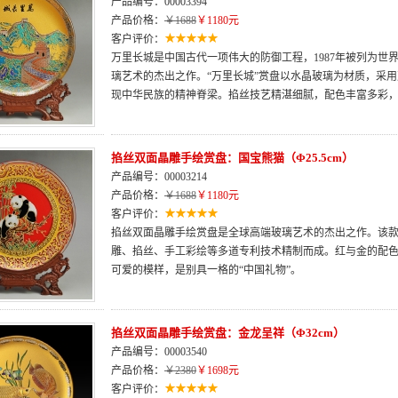
产品编号：00003394
产品价格：
￥1688
￥1180元
客户评价：
万里长城是中国古代一项伟大的防御工程，1987年被列为世
璃艺术的杰出之作。“万里长城”赏盘以水晶玻璃为材质，采
现中华民族的精神脊梁。掐丝技艺精湛细腻，配色丰富多彩
掐丝双面晶雕手绘赏盘：国宝熊猫（Φ25.5cm）
产品编号：00003214
产品价格：
￥1688
￥1180元
客户评价：
掐丝双面晶雕手绘赏盘是全球高端玻璃艺术的杰出之作。该款
雕、掐丝、手工彩绘等多道专利技术精制而成。红与金的配
可爱的模样，是别具一格的“中国礼物”。
掐丝双面晶雕手绘赏盘：金龙呈祥（Φ32cm）
产品编号：00003540
产品价格：
￥2380
￥1698元
客户评价：