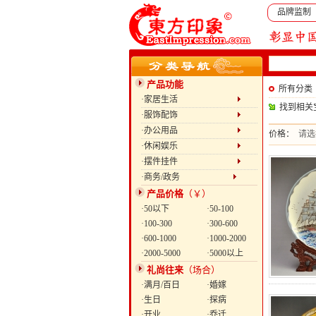
品牌监制
产品功能
所有分类
·家居生活
找到相关
·服饰配饰
·办公用品
价格：
请选
·休闲娱乐
·摆件挂件
·商务/政务
产品价格
（￥）
·50以下
·50-100
·100-300
·300-600
·600-1000
·1000-2000
·2000-5000
·5000以上
礼尚往来
（场合）
·满月/百日
·婚嫁
·生日
·探病
·开业
·乔迁