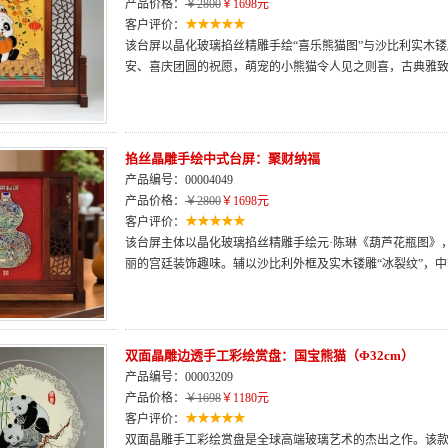
产品价格：
￥2800
￥1698元
客户评价：
该台屏以晶化玻璃掐丝精雕手绘“喜乐熊猫图”与沙比利实木镂
安、喜庆团圆的祝愿，萌宠的小熊猫令人见之则喜，古典雅
掐丝晶雕手绘中式台屏：聚财纳福
产品编号：00004049
产品价格：
￥2800
￥1698元
客户评价：
该台屏主体以晶化玻璃掐丝精雕手绘元·陈琳《葫芦花瓶图》
丽的宫廷装饰趣味。辅以沙比利外框及实木镂雕“冰裂纹”，
双面晶雕边透手工彩绘赏盘：国宝熊猫（Φ32cm）
产品编号：00003209
产品价格：
￥1698
￥1180元
客户评价：
双面晶雕手工彩绘赏盘是全球高端玻璃艺术的杰出之作。该款