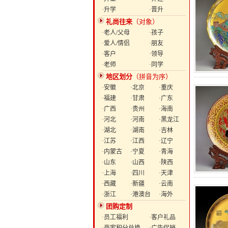
·升学
·晋升
礼尚往来
（对象）
·老人/父母
·孩子
·爱人/情侣
·朋友
·客户
·领导
·老师
·同学
地区划分
（拼音为序）
·安徽
·北京
·重庆
·福建
·甘肃
·广东
·广西
·贵州
·海南
·河北
·河南
·黑龙江
·湖北
·湖南
·吉林
·江苏
·江西
·辽宁
·内蒙古
·宁夏
·青海
·山东
·山西
·陕西
·上海
·四川
·天津
·西藏
·新疆
·云南
·浙江
·港澳台
·海外
团购定制
·员工福利
·客户礼品