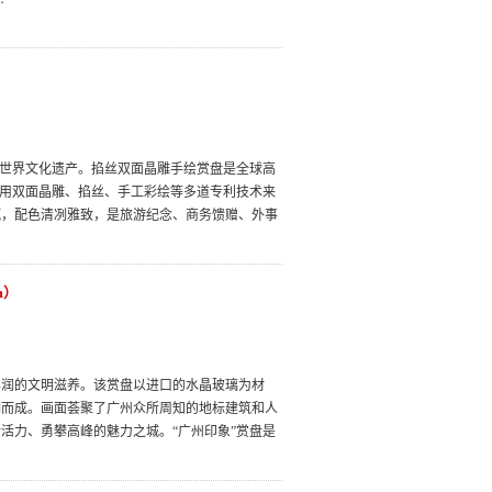
列为世界文化遗产。掐丝双面晶雕手绘赏盘是全球高
采用双面晶雕、掐丝、手工彩绘等多道专利技术来
腻，配色清冽雅致，是旅游纪念、商务馈赠、外事
m）
丰润的文明滋养。该赏盘以进口的水晶玻璃为材
制而成。画面荟聚了广州众所周知的地标建筑和人
活力、勇攀高峰的魅力之城。“广州印象”赏盘是