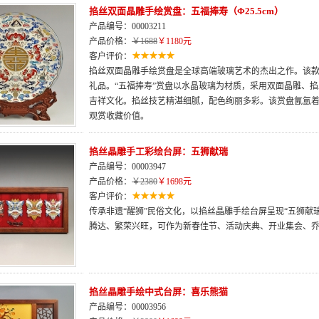
掐丝双面晶雕手绘赏盘：五福捧寿（Φ25.5cm）
产品编号：00003211
产品价格：
￥1688
￥1180元
客户评价：
掐丝双面晶雕手绘赏盘是全球高端玻璃艺术的杰出之作。该款
礼品。“五福捧寿”赏盘以水晶玻璃为材质，采用双面晶雕、
吉祥文化。掐丝技艺精湛细腻，配色绚丽多彩。该赏盘氤氲
观赏收藏价值。
掐丝晶雕手工彩绘台屏：五狮献瑞
产品编号：00003947
产品价格：
￥2380
￥1698元
客户评价：
传承非遗“醒狮”民俗文化，以掐丝晶雕手绘台屏呈现“五狮献
腾达、繁荣兴旺，可作为新春佳节、活动庆典、开业集会、
掐丝晶雕手绘中式台屏：喜乐熊猫
产品编号：00003956