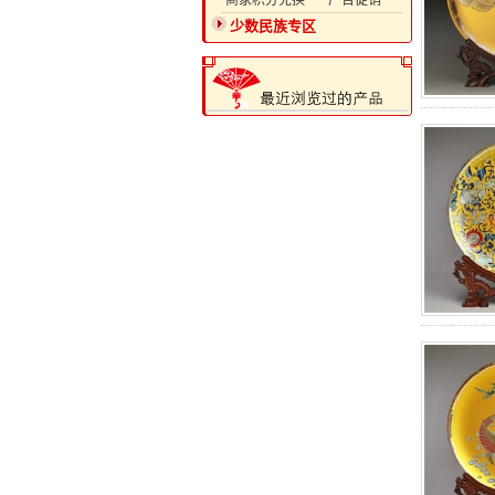
·商家积分兑换
·广告促销
少数民族专区