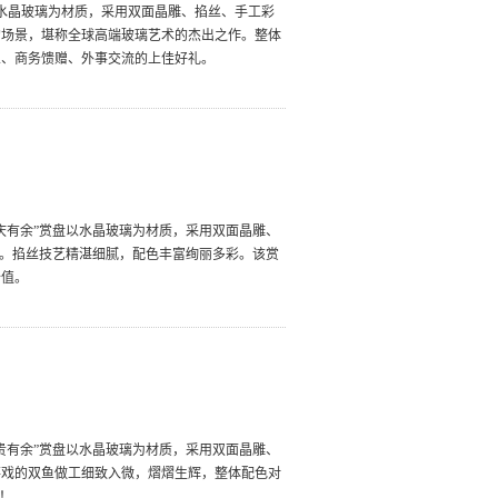
盘以水晶玻璃为材质，采用双面晶雕、掐丝、手工彩
的场景，堪称全球高端玻璃艺术的杰出之作。整体
业、商务馈赠、外事交流的上佳好礼。
庆有余”赏盘以水晶玻璃为材质，采用双面晶雕、
案。掐丝技艺精湛细腻，配色丰富绚丽多彩。该赏
价值。
贵有余”赏盘以水晶玻璃为材质，采用双面晶雕、
嬉戏的双鱼做工细致入微，熠熠生辉，整体配色对
！