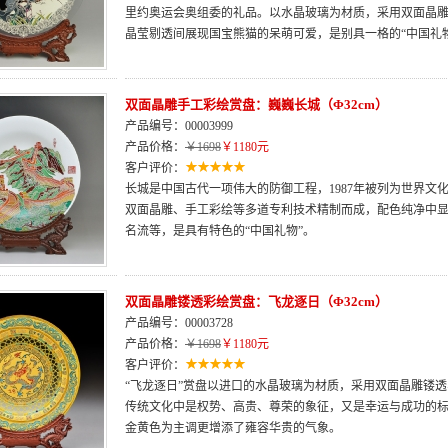
里约奥运会奥组委的礼品。以水晶玻璃为材质，采用双面晶
晶莹剔透间展现国宝熊猫的呆萌可爱，是别具一格的“中国礼物
双面晶雕手工彩绘赏盘：巍巍长城（Φ32cm）
产品编号：00003999
产品价格：
￥1698
￥1180元
客户评价：
长城是中国古代一项伟大的防御工程，1987年被列为世界文
双面晶雕、手工彩绘等多道专利技术精制而成，配色纯净中
名流等，是具有特色的“中国礼物”。
双面晶雕镂透彩绘赏盘：飞龙逐日（Φ32cm）
产品编号：00003728
产品价格：
￥1698
￥1180元
客户评价：
“飞龙逐日”赏盘以进口的水晶玻璃为材质，采用双面晶雕镂
传统文化中是权势、高贵、尊荣的象征，又是幸运与成功的
金黄色为主调更增添了雍容华贵的气象。