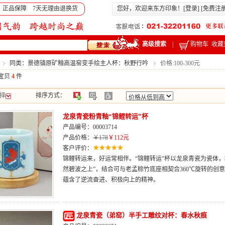
 正品保障 7天无理由退换货
您好，欢迎来东方印象！[
登录
] [
免费注
高级搜索
|
购物车
收藏
同类：景德镇原矿釉高温窑变手绘主人杯：秋野行吟
价格:100-300元
宝贝
4
件
择
排序方式：
龙泉青瓷粉青釉“锦鲤转运”杯
产品编号：00003714
产品价格：
￥178
￥112元
客户评价：
锦鲤转运来，好运常相伴。“锦鲤转运”杯以龙泉青瓷为瓷体
然碧波之上”，结合可与老孟棕竹底座相契合360℃旋转的创
蕴含了逆流奋进、积极向上的精神。
龙泉青瓷（弟窑）半手工雕纹对杯：春水秋痕