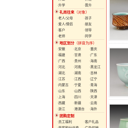
·升学
·晋升
礼尚往来
（对象）
·老人/父母
·孩子
·爱人/情侣
·朋友
·客户
·领导
·老师
·同学
地区划分
（拼音为序）
·安徽
·北京
·重庆
·福建
·甘肃
·广东
·广西
·贵州
·海南
·河北
·河南
·黑龙江
·湖北
·湖南
·吉林
·江苏
·江西
·辽宁
·内蒙古
·宁夏
·青海
·山东
·山西
·陕西
·上海
·四川
·天津
·西藏
·新疆
·云南
·浙江
·港澳台
·海外
团购定制
·员工福利
·客户礼品