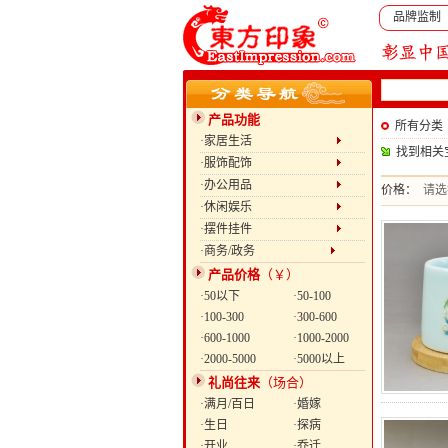
品牌监制
产品功能
所有分类
·家居生活
找到相关
·服饰配饰
·办公用品
价格：
请选
·休闲娱乐
·摆件挂件
·商务/政务
产品价格
（￥）
·50以下
·50-100
·100-300
·300-600
·600-1000
·1000-2000
·2000-5000
·5000以上
礼尚往来
（场合）
·满月/百日
·婚嫁
·生日
·探病
·开业
·乔迁