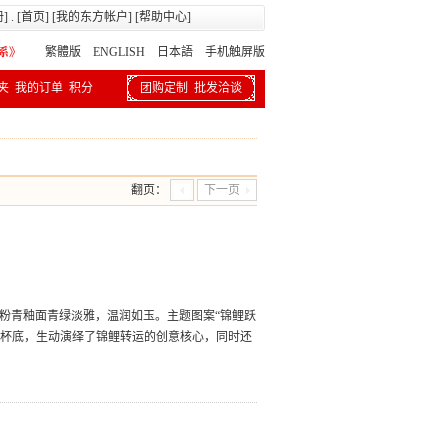
册
] . [
首页
] [
我的东方帐户
] [
帮助中心
]
繁體版
ENGLISH 日本語
手机触屏版
夹
我的订单
积分
团购定制
批发洽谈
翻页：
下一页
，粉青釉面青绿淡雅，温润如玉。主题图案“锦鲤跃
意杯底，生动演绎了锦鲤转运的创意核心，同时还