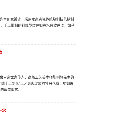
辉先生创意设计，采用龙泉青瓷传统烧制技艺精制
比，手工雕刻的斜线型纹理如春水碧波荡漾，如秋
放
龙泉青瓷世家传人、高级工艺美术师张则辉先生的
“纯手工刻花”工艺表现绽放的牡丹花瓣，犹如古
雅的审美追求。
一念