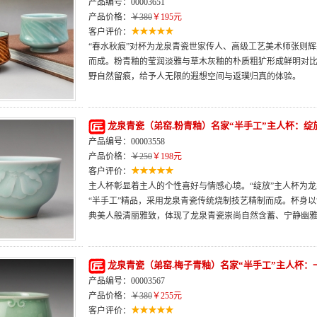
产品编号：00003651
产品价格：
￥380
￥195元
客户评价：
“春水秋痕”对杯为龙泉青瓷世家传人、高级工艺美术师张则
而成。粉青釉的莹润淡雅与草木灰釉的朴质粗犷形成鲜明对
野自然留痕，给予人无限的遐想空间与返璞归真的体验。
龙泉青瓷（弟窑.粉青釉）名家“半手工”主人杯：绽
产品编号：00003558
产品价格：
￥250
￥198元
客户评价：
主人杯彰显着主人的个性喜好与情感心境。“绽放”主人杯为
“半手工”精品，采用龙泉青瓷传统烧制技艺精制而成。杯身以
典美人般清丽雅致，体现了龙泉青瓷崇尚自然含蓄、宁静幽
龙泉青瓷（弟窑.梅子青釉）名家“半手工”主人杯：
产品编号：00003567
产品价格：
￥380
￥255元
客户评价：