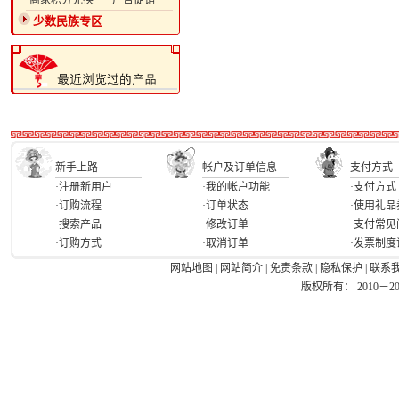
·商家积分兑换
·广告促销
少数民族专区
新手上路
帐户及订单信息
支付方式
·注册新用户
·我的帐户功能
·支付方式
·订购流程
·订单状态
·使用礼品
·搜索产品
·修改订单
·支付常见
·订购方式
·取消订单
·发票制度
网站地图
|
网站简介
|
免责条款
|
隐私保护
|
联系
版权所有： 2010－2026 Ea