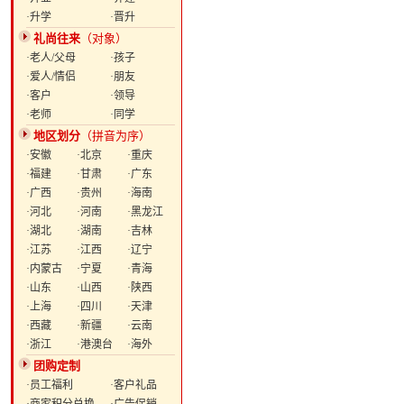
·升学
·晋升
礼尚往来
（对象）
·老人/父母
·孩子
·爱人/情侣
·朋友
·客户
·领导
·老师
·同学
地区划分
（拼音为序）
·安徽
·北京
·重庆
·福建
·甘肃
·广东
·广西
·贵州
·海南
·河北
·河南
·黑龙江
·湖北
·湖南
·吉林
·江苏
·江西
·辽宁
·内蒙古
·宁夏
·青海
·山东
·山西
·陕西
·上海
·四川
·天津
·西藏
·新疆
·云南
·浙江
·港澳台
·海外
团购定制
·员工福利
·客户礼品