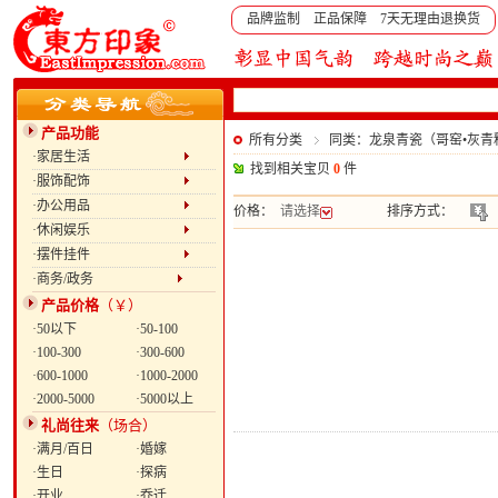
品牌监制 正品保障 7天无理由退换货
产品功能
所有分类
同类：龙泉青瓷（哥窑•灰青
·家居生活
找到相关宝贝
0
件
·服饰配饰
·办公用品
价格：
请选择
排序方式：
·休闲娱乐
·摆件挂件
·商务/政务
产品价格
（￥）
·50以下
·50-100
·100-300
·300-600
·600-1000
·1000-2000
·2000-5000
·5000以上
礼尚往来
（场合）
·满月/百日
·婚嫁
·生日
·探病
·开业
·乔迁