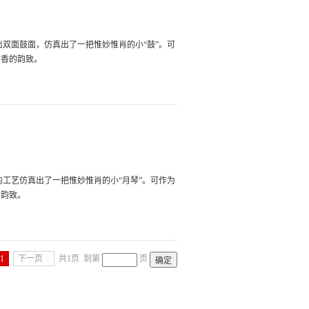
出双面鼓面，仿真出了一把惟妙惟肖的小“鼓”。可
古香的韵致。
的工艺仿真出了一把惟妙惟肖的小“月琴”。可作为
的韵致。
1
下一页
共1页
到第
页