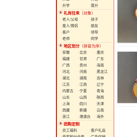
·升学
·晋升
礼尚往来
（对象）
·老人/父母
·孩子
·爱人/情侣
·朋友
·客户
·领导
·老师
·同学
地区划分
（拼音为序）
·安徽
·北京
·重庆
·福建
·甘肃
·广东
·广西
·贵州
·海南
·河北
·河南
·黑龙江
·湖北
·湖南
·吉林
·江苏
·江西
·辽宁
·内蒙古
·宁夏
·青海
·山东
·山西
·陕西
·上海
·四川
·天津
·西藏
·新疆
·云南
·浙江
·港澳台
·海外
团购定制
·员工福利
·客户礼品