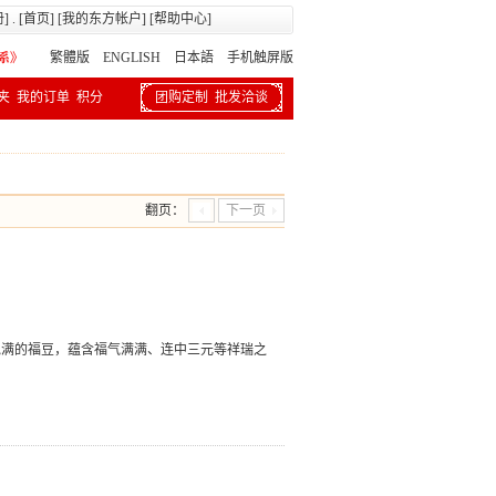
册
] . [
首页
] [
我的东方帐户
] [
帮助中心
]
繁體版
ENGLISH 日本語
手机触屏版
夹
我的订单
积分
团购定制
批发洽谈
翻页：
下一页
饱满的福豆，蕴含福气满满、连中三元等祥瑞之