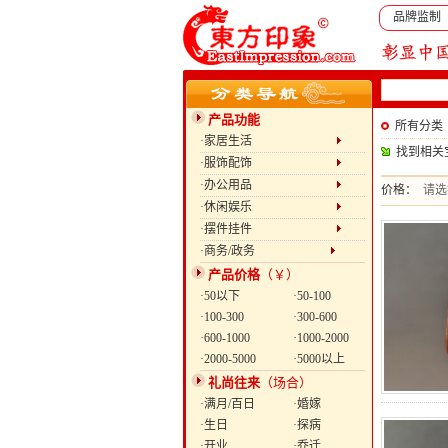
品牌监制
产品功能
所有分类
·家居生活
找到相关
·服饰配饰
·办公用品
价格：
请选
·休闲娱乐
·摆件挂件
·商务/政务
产品价格
（￥）
·50以下
·50-100
·100-300
·300-600
·600-1000
·1000-2000
·2000-5000
·5000以上
礼尚往来
（场合）
·满月/百日
·婚嫁
·生日
·探病
·开业
·乔迁