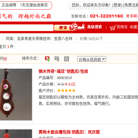
 正品保障 7天无理由退换货
您好，欢迎来东方印象！[
登录
] [
免费注
高级搜索
|
购物车
收藏
同类：龙泉青瓷天青釉挂饰：宝莲八吉祥
价格:50元以下
宝贝
3
件
择
排序方式：
铜木传奇“福豆”钥匙扣/包挂
产品编号：00003819
产品价格：
￥50
￥42元
客户评价：
福豆钥匙扣以酸枝为主材质，仿真豆荚外形，内嵌三粒圆润
意。实用把玩，亦可做包包挂饰，福气随行。
黄杨木嵌血檀包挂/钥匙扣：欢庆鼓