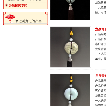
·商家积分兑换
·广告促销
龙泉青瓷
少数民族专区
一入选
感，可
龙泉青
产品编号：
产品价
客户评
龙泉青瓷
一入选
美感，
龙泉青
产品编号：
产品价
客户评
龙泉青瓷
一入选
釉面青