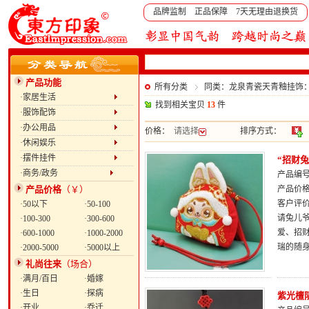
品牌监制 正品保障 7天无理由退换货
产品功能
所有分类
同类：龙泉青瓷天青釉挂饰
·家居生活
找到相关宝贝
13
件
·服饰配饰
·办公用品
价格：
请选择
排序方式：
·休闲娱乐
·摆件挂件
“招财
·商务/政务
产品编号：
产品价格
（￥）
产品价
客户评
·50以下
·50-100
请兔儿
·100-300
·300-600
爱、招
·600-1000
·1000-2000
瑞的随
·2000-5000
·5000以上
礼尚往来
（场合）
·满月/百日
·婚嫁
·生日
·探病
紫光檀
·开业
·乔迁