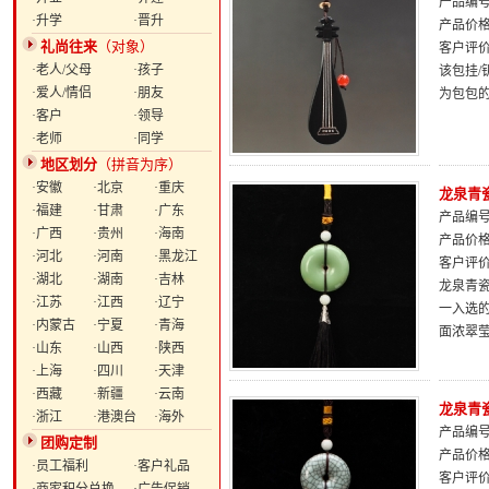
产品编号：
·升学
·晋升
产品价
礼尚往来
（对象）
客户评
·老人/父母
·孩子
该包挂
·爱人/情侣
·朋友
为包包
·客户
·领导
·老师
·同学
地区划分
（拼音为序）
·安徽
·北京
·重庆
龙泉青
·福建
·甘肃
·广东
产品编号：
·广西
·贵州
·海南
产品价
·河北
·河南
·黑龙江
客户评
·湖北
·湖南
·吉林
龙泉青瓷
·江苏
·江西
·辽宁
一入选
·内蒙古
·宁夏
·青海
面浓翠
·山东
·山西
·陕西
·上海
·四川
·天津
·西藏
·新疆
·云南
龙泉青
·浙江
·港澳台
·海外
产品编号：
团购定制
产品价
·员工福利
·客户礼品
客户评