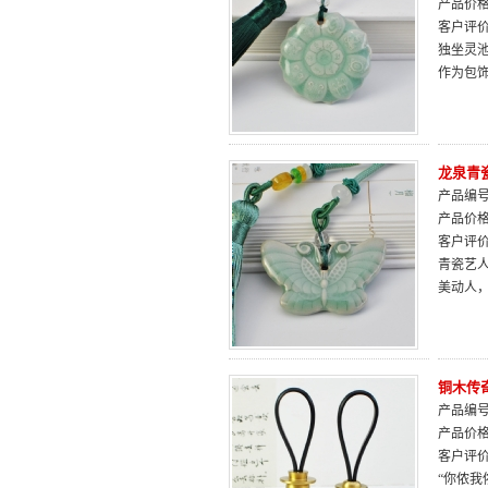
产品价
客户评
独坐灵
作为包
龙泉青
产品编号：
产品价
客户评
青瓷艺
美动人
铜木传
产品编号：
产品价
客户评
“你侬