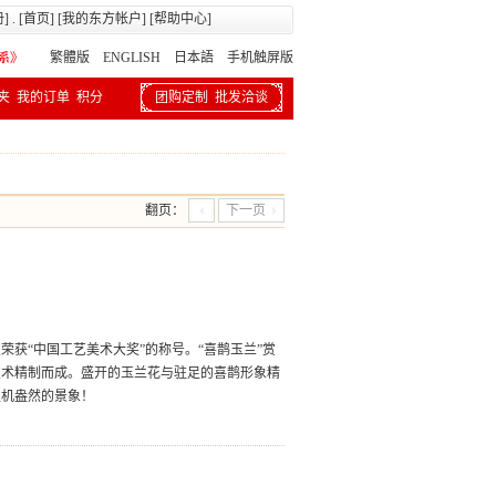
册
] . [
首页
] [
我的东方帐户
] [
帮助中心
]
繁體版
ENGLISH 日本語
手机触屏版
夹
我的订单
积分
团购定制
批发洽谈
翻页：
下一页
获“中国工艺美术大奖”的称号。“喜鹊玉兰”赏
技术精制而成。盛开的玉兰花与驻足的喜鹊形象精
生机盎然的景象！