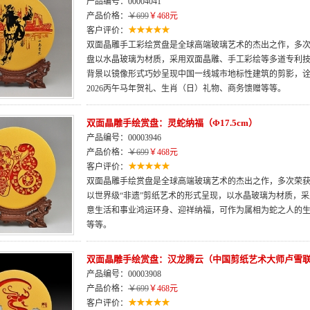
产品编号：00004041
产品价格：
￥699
￥468元
客户评价：
双面晶雕手工彩绘赏盘是全球高端玻璃艺术的杰出之作，多次荣
盘以水晶玻璃为材质，采用双面晶雕、手工彩绘等多道专利
背景以镜像形式巧妙呈现中国一线城市地标性建筑的剪影，
2026丙午马年贺礼、生肖（日）礼物、商务馈赠等等。
双面晶雕手绘赏盘：灵蛇纳福（Φ17.5cm）
产品编号：00003946
产品价格：
￥699
￥468元
客户评价：
双面晶雕手绘赏盘是全球高端玻璃艺术的杰出之作，多次荣获“
以世界级“非遗”剪纸艺术的形式呈现，以水晶玻璃为材质，
意生活和事业鸿运环身、迎祥纳福，可作为属相为蛇之人的
等等。
双面晶雕手绘赏盘：汉龙腾云（中国剪纸艺术大师卢雪
产品编号：00003908
产品价格：
￥699
￥468元
客户评价：