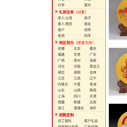
·升学
·晋升
礼尚往来
（对象）
·老人/父母
·孩子
·爱人/情侣
·朋友
·客户
·领导
·老师
·同学
地区划分
（拼音为序）
·安徽
·北京
·重庆
·福建
·甘肃
·广东
·广西
·贵州
·海南
·河北
·河南
·黑龙江
·湖北
·湖南
·吉林
·江苏
·江西
·辽宁
·内蒙古
·宁夏
·青海
·山东
·山西
·陕西
·上海
·四川
·天津
·西藏
·新疆
·云南
·浙江
·港澳台
·海外
团购定制
·员工福利
·客户礼品