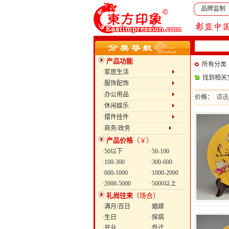
品牌监制
产品功能
所有分类
·家居生活
找到相关
·服饰配饰
·办公用品
价格：
请选
·休闲娱乐
·摆件挂件
·商务/政务
产品价格
（￥）
·50以下
·50-100
·100-300
·300-600
·600-1000
·1000-2000
·2000-5000
·5000以上
礼尚往来
（场合）
·满月/百日
·婚嫁
·生日
·探病
·开业
·乔迁