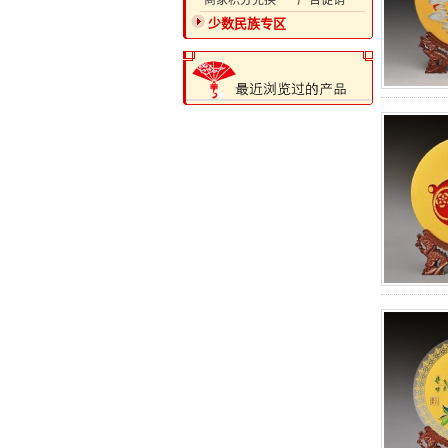
·商家积分兑换
·广告促销
少数民族专区