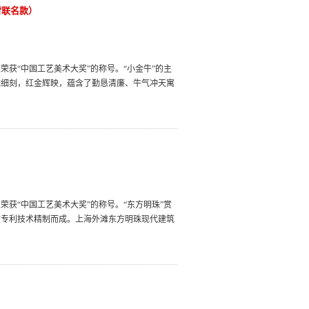
雪联名款）
获“中国工艺美术大奖”的称号。“小金牛”的主
雕细刻，红金辉映，蕴含了勤恳清廉、牛气冲天寓
。
获“中国工艺美术大奖”的称号。“东方明珠”赏
道专利技术精制而成。上海外滩东方明珠现代建筑