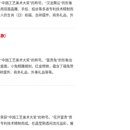
中国工艺美术大奖”的称号。“汉龙腾云”的形象
采用双面晶雕、手绘、掐丝等多道专利技术精制而
之人的生肖（日）祝福、吉祥摆件、商务礼品、外
名款）
中国工艺美术大奖”的称号。“富贵兔”的形象出
然盘面，小兔精雕细刻，红金辉映，蕴含了福兔贺
吉祥摆件、商务礼品、外事礼品等等。
获“中国工艺美术大奖”的称号。“花开富贵”赏
道专利技术精制而成。在晶莹剔透间流光溢彩，展