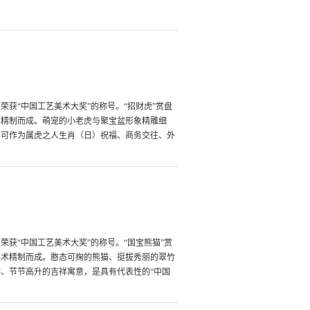
获“中国工艺美术大奖”的称号。“招财虎”赏盘
术精制而成。萌宠的小老虎与聚宝盆形象精雕细
，可作为属虎之人生肖（日）祝福、商务交往、外
获“中国工艺美术大奖”的称号。“国宝熊猫”赏
技术精制而成。憨态可掬的熊猫、挺拔秀丽的翠竹
、节节高升的吉祥寓意，是具有代表性的“中国