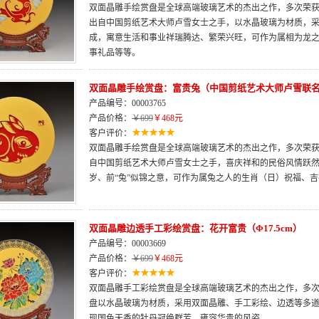
双面晶雕手绘赏盘是全球高端玻璃艺术的杰出之作，多次荣获“
出自中国剪纸艺术大师卢雪女士之手，以水晶玻璃为材质，
成，寓意生活和事业祥瑞腾达、繁荣兴旺，可作为属相为龙
事礼品等等。
双面晶雕手绘赏盘：富贵兔（中国剪纸艺术大师卢雪联
产品编号：00003765
产品价格：
￥699
￥468元
客户评价：
双面晶雕手绘赏盘是全球高端玻璃艺术的杰出之作，多次荣获“
自中国剪纸艺术大师卢雪女士之手，喜庆祥和的民俗风情跃
岁、前“兔”似锦之意，可作为属兔之人的生肖（日）祝福、
双面晶雕边透手工彩绘赏盘：花开富贵（Φ17.5cm）
产品编号：00003669
产品价格：
￥699
￥468元
客户评价：
双面晶雕手工彩绘赏盘是全球高端玻璃艺术的杰出之作，多次荣
盘以水晶玻璃为材质，采用双面晶雕、手工彩绘、边透等多
现国色天香的牡丹冠绝群芳、雍容华贵的风姿。