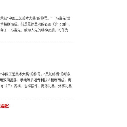
获“中国工艺美术大奖”的称号。“一马当先”赏
技术精制而成。前景是徐悲鸿的名画《奔马图》，
诠释了一马当先、敢为人先的精神品质。可作为
中国工艺美术大奖”的称号。“灵蛇纳福”的形象
采用双面晶雕、手绘等多道专利技术精制而成，寓
生肖（日）祝福、吉祥摆件、商务礼品、外事礼品
联名款）