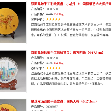
双面晶雕手工彩绘赏盘：小金牛（中国剪纸艺术大师卢
产品编号：00003530
产品价格：
￥699
￥468元
客户评价：
双面晶雕手工彩绘赏盘是全球高端玻璃艺术的杰出之作，多次荣
题形象出自中国剪纸艺术大师卢雪女士的手笔，牛犊形象精
意，可作为生肖（日）祝福、金融行业礼物、家居摆件等等
双面晶雕边透手工彩绘赏盘：东方明珠（Φ17.5cm）
产品编号：00003208
产品价格：
￥698
￥488元
客户评价：
双面晶雕手工彩绘赏盘是全球高端玻璃艺术的杰出之作，多次荣
盘以水晶玻璃为材质，采用双面晶雕、手工彩绘、边透等多
群，在晶莹剔透间流光溢彩，是别具特色的“上海礼物”。
掐丝双面晶雕手绘赏盘：国色天香（Φ17.5cm）
产品编号：00003957