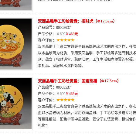
双面晶雕手工彩绘赏盘：招财虎（Φ17.5cm）
产品编号：00003637
产品价格：
￥699
￥468元
客户评价：
双面晶雕手工彩绘赏盘是全球高端玻璃艺术的杰出之作，多次荣
以水晶玻璃为材质，采用双面晶雕、手工彩绘等多道专利技
刻，蕴含了招财进宝、聚财旺财，工作生活如虎添翼的祝福
事礼品、家居风水摆件等等。
双面晶雕手工彩绘赏盘：国宝熊猫（Φ17.5cm）
产品编号：00003537
产品价格：
￥699
￥468元
客户评价：
双面晶雕手工彩绘赏盘是全球高端玻璃艺术的杰出之作，多次荣
盘以水晶玻璃为材质，采用双面晶雕、手工彩绘等多道专利
等精雕细刻，配色华丽中显雅致，蕴含了友谊常青、精诚合作
礼物”。