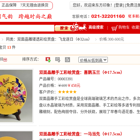
 正品保障 7天无理由退换货
您好，欢迎来东方印象！[
登录
] [
免费注
高级搜索
|
购物车
收藏
同类：双面晶雕镂透彩绘赏盘：飞龙逐日（Φ32cm）
价格:300-600元
宝贝
13
件
择
排序方式：
双面晶雕手工彩绘赏盘：喜鹊玉兰（Φ17.5cm）
产品编号：00003391
产品价格：
￥699
￥458元
客户评价：
双面晶雕手工彩绘赏盘是全球高端玻璃艺术的杰出之作，多次荣
盘以水晶玻璃为材质，采用双面晶雕、手工彩绘等多道专利
雕细刻，配色绚丽夺目、分外妖娆，展现了早春鸟语花香、
双面晶雕手工彩绘赏盘：一马当先（Φ17.5cm）