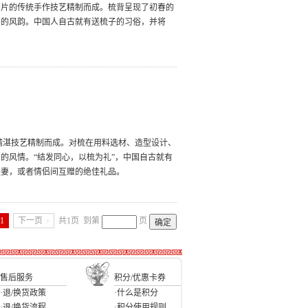
漆片的传统手作技艺精制而成。梳背呈现了初春的
媚的风韵。中国人自古就有送梳子的习俗，并将
精湛技艺精制而成。对梳在用料选材、造型设计、
的风情。“结发同心，以梳为礼”，中国自古就有
夫妻，或者情侣间互赠的绝佳礼品。
1
下一页
共1页
到第
页
售后服务
积分/优惠卡券
·退/换货政策
·什么是积分
·退/换货流程
·积分使用规则