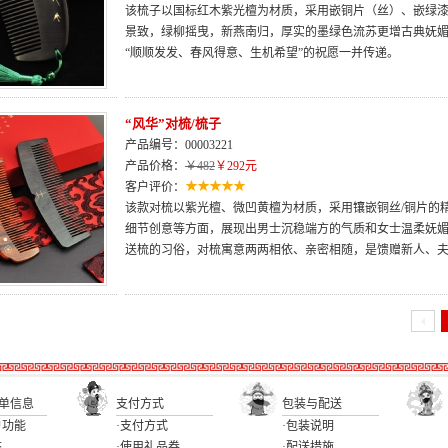
该梳子以国标红木紫光檀为材质，采用嵌铜片（丝）、嵌绿
景致，绿柳摇曳，新燕南归，厚实的墨绿色流苏更增古典妩
“顺顺发发、春风得意、生机希望”的祝愿一并传递。
“风华”对梳/梳子
产品编号：00003221
产品价格：
￥482
￥292元
客户评价：
该款对梳以紫光檀、微凹黄檀为材质，采用镶嵌铜丝/铜片的
细节创意等方面，展现出男士沉稳端方的气质和女士温柔妩媚
送梳的习俗，对梳寓意两两相依、亲密相随，是馈赠新人、
单信息
支付方式
包装与配送
户功能
·支付方式
·包装说明
态
·使用礼品券
·配送措施