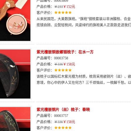
产品编号：00003809
产品价格：
￥233
￥152元
客户评价：
从来民国范，大美数旗袍。“旗袍”镜梳套装以非洲酸枝、合
揽镜自顾、云鬓轻梳间，风姿绰约的旗袍美人正款款走进我
紫光檀嵌铜嵌螺钿梳子：在水一方
产品编号：00003758
产品价格：
￥336
￥158元
客户评价：
该梳子以国标红木紫光檀为材质，梳背采用嵌铜片（丝）、
意境，你心中的伊人又在何方？三千烦恼丝，一梳解千愁。
紫光檀嵌铜片（丝）梳子：春晓
产品编号：00003757
产品价格：
￥336
￥158元
客户评价：