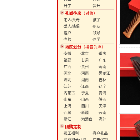
·升学
·晋升
礼尚往来
（对象）
·老人/父母
·孩子
·爱人/情侣
·朋友
·客户
·领导
·老师
·同学
地区划分
（拼音为序）
·安徽
·北京
·重庆
·福建
·甘肃
·广东
·广西
·贵州
·海南
·河北
·河南
·黑龙江
·湖北
·湖南
·吉林
·江苏
·江西
·辽宁
·内蒙古
·宁夏
·青海
·山东
·山西
·陕西
·上海
·四川
·天津
·西藏
·新疆
·云南
·浙江
·港澳台
·海外
团购定制
·员工福利
·客户礼品