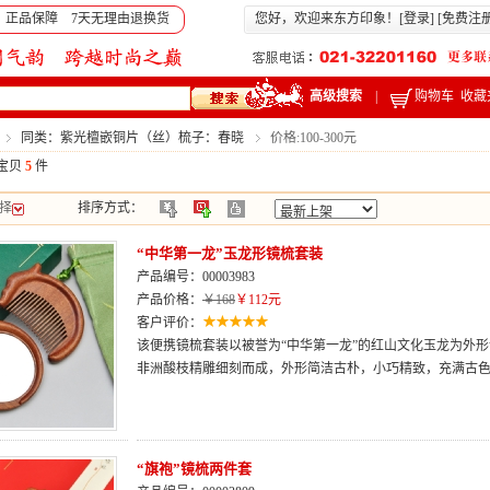
 正品保障 7天无理由退换货
您好，欢迎来东方印象！[
登录
] [
免费注
高级搜索
|
购物车
收藏
同类：紫光檀嵌铜片（丝）梳子：春晓
价格:100-300元
宝贝
5
件
择
排序方式：
“中华第一龙”玉龙形镜梳套装
产品编号：00003983
产品价格：
￥168
￥112元
客户评价：
该便携镜梳套装以被誉为“中华第一龙”的红山文化玉龙为外
非洲酸枝精雕细刻而成，外形简洁古朴，小巧精致，充满古
“旗袍”镜梳两件套