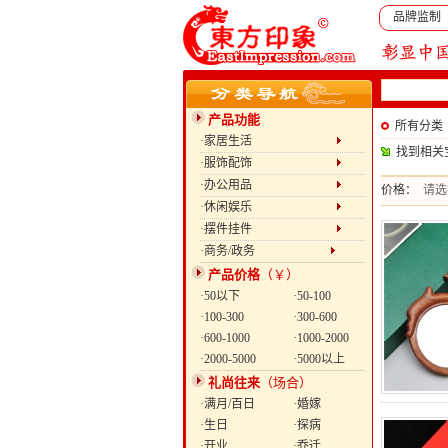
品牌监制
产品功能
所有分类
·家居生活
找到相关
·服饰配饰
·办公用品
价格：
请选
·休闲娱乐
·摆件挂件
·商务/政务
产品价格
（￥）
·50以下
·50-100
·100-300
·300-600
·600-1000
·1000-2000
·2000-5000
·5000以上
礼尚往来
（场合）
·满月/百日
·婚嫁
·生日
·探病
·开业
·乔迁