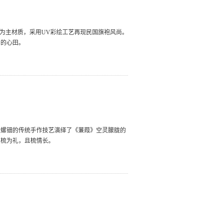
金为主材质，采用UV彩绘工艺再现民国旗袍风尚。
们的心田。
嵌螺钿的传统手作技艺演绎了《蒹葭》空灵朦胧的
以梳为礼，且梳情长。