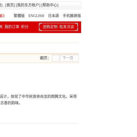
册
] . [
首页
] [
我的东方帐户
] [
帮助中心
]
繁體版
ENGLISH 日本語
手机触屏版
夹
我的订单
积分
团购定制
批发洽谈
翻页：
下一页
形设计，体现了中华民族崇尚龙的图腾文化。采用
色古香的韵味。