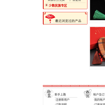
·商家积分兑换
·广告促销
少数民族专区
新手上路
帐户及订
·注册新用户
·我的帐
·订购流程
·订单状