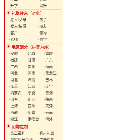
·升学
·晋升
礼尚往来
（对象）
·老人/父母
·孩子
·爱人/情侣
·朋友
·客户
·领导
·老师
·同学
地区划分
（拼音为序）
·安徽
·北京
·重庆
·福建
·甘肃
·广东
·广西
·贵州
·海南
·河北
·河南
·黑龙江
·湖北
·湖南
·吉林
·江苏
·江西
·辽宁
·内蒙古
·宁夏
·青海
·山东
·山西
·陕西
·上海
·四川
·天津
·西藏
·新疆
·云南
·浙江
·港澳台
·海外
团购定制
·员工福利
·客户礼品