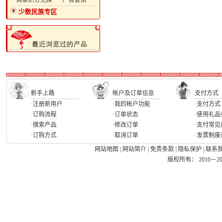
·商家积分兑换
·广告促销
少数民族专区
新手上路
帐户及订单信息
支付方式
·注册新用户
·我的帐户功能
·支付方式
·订购流程
·订单状态
·使用礼品
·搜索产品
·修改订单
·支付常见
·订购方式
·取消订单
·发票制度
网站地图
|
网站简介
|
免责条款
|
隐私保护
|
联系
版权所有： 2010－2026 Ea