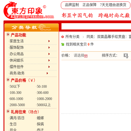
品牌监制 正品保障 7天无理由退换货
产品功能
所有分类
同类：双面晶雕手绘赏盘：
·家居生活
找到相关宝贝
0
件
·服饰配饰
·办公用品
价格：
请选择
排序方式：
·休闲娱乐
·摆件挂件
·商务/政务
产品价格
（￥）
·50以下
·50-100
·100-300
·300-600
·600-1000
·1000-2000
·2000-5000
·5000以上
礼尚往来
（场合）
·满月/百日
·婚嫁
·生日
·探病
·开业
·乔迁