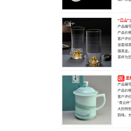
“江山
产品编号：
产品价
客户评
该套绿
描真金
茶杯为
龙
产品编号：
产品价
客户评
“青云
大的特
韵味。