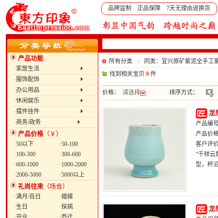
品牌监制 正品保障 7天无理由退换货
产品功能
所有分类
同类：宜兴原矿紫泥全手工
·家居生活
找到相关宝贝
9
件
·服饰配饰
·办公用品
价格：
请选择
排序方式：
·休闲娱乐
·摆件挂件
龙
·商务/政务
产品编号：
产品价格
（￥）
产品价
·50以下
·50-100
客户评
·100-300
·300-600
“千祥
·600-1000
·1000-2000
型，杯
·2000-5000
·5000以上
礼尚往来
（场合）
·满月/百日
·婚嫁
·生日
·探病
龙
·开业
·乔迁