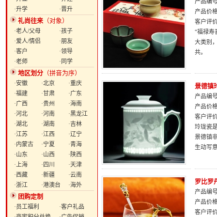
产品编号：
·升学
·晋升
产品价
礼尚往来
（对象）
客户评
·老人/父母
·孩子
“福禄
·爱人/情侣
·朋友
大类别
·客户
·领导
共。
·老师
·同学
地区划分
（拼音为序）
·安徽
·北京
·重庆
景德镇
·福建
·甘肃
·广东
产品编号：
·广西
·贵州
·海南
产品价
·河北
·河南
·黑龙江
客户评
·湖北
·湖南
·吉林
玲珑瓷
·江苏
·江西
·辽宁
景德镇非
·内蒙古
·宁夏
·青海
生动写
·山东
·山西
·陕西
·上海
·四川
·天津
·西藏
·新疆
·云南
罗比罗
·浙江
·港澳台
·海外
产品编号：
团购定制
产品价
·员工福利
·客户礼品
客户评