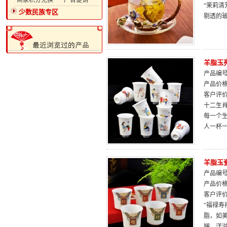
·商家积分兑换
·广告促销
“茉莉
少数民族专区
剔透的
羊脂玉
产品编号：
产品价
客户评
十二生
每一个
人一杯
羊脂玉
产品编号：
产品价
客户评
“福禄
脂，如
斓，洋