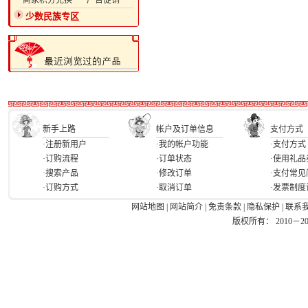
·商家积分兑换
·广告促销
少数民族专区
新手上路
帐户及订单信息
支付方式
·注册新用户
·我的帐户功能
·支付方式
·订购流程
·订单状态
·使用礼品
·搜索产品
·修改订单
·支付常见
·订购方式
·取消订单
·发票制度
网站地图
|
网站简介
|
免责条款
|
隐私保护
|
联系
版权所有： 2010－2026 Ea