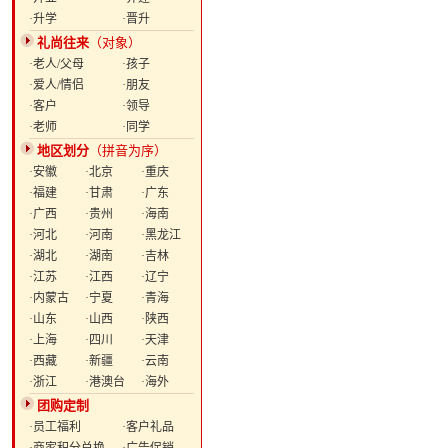
·升学
·晋升
礼尚往来
（对象）
·老人/父母
·孩子
·爱人/情侣
·朋友
·客户
·领导
·老师
·同学
地区划分
（拼音为序）
·安徽
·北京
·重庆
·福建
·甘肃
·广东
·广西
·贵州
·海南
·河北
·河南
·黑龙江
·湖北
·湖南
·吉林
·江苏
·江西
·辽宁
·内蒙古
·宁夏
·青海
·山东
·山西
·陕西
·上海
·四川
·天津
·西藏
·新疆
·云南
·浙江
·港澳台
·海外
团购定制
·员工福利
·客户礼品