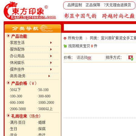
品牌监制 正品保障 7天无理由退换货
产品功能
所有分类
同类：宜兴原矿紫泥全手工
·家居生活
找到相关宝贝
0
件
·服饰配饰
·办公用品
价格：
请选择
排序方式：
·休闲娱乐
·摆件挂件
·商务/政务
产品价格
（￥）
·50以下
·50-100
·100-300
·300-600
·600-1000
·1000-2000
·2000-5000
·5000以上
礼尚往来
（场合）
·满月/百日
·婚嫁
·生日
·探病
·开业
·乔迁