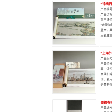
“锦绣
产品编号：
产品价
客户评
“未能
蓝本，
点名胜
“上海
产品编号：
产品价
客户评
真丝织
词，利
是具有代
蜀锦卷
产品编号：