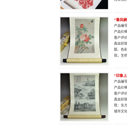
“春风
产品编号：
产品价
客户评
真丝织
腻、色
现，生
“印象
产品编号：
产品价
客户评
真丝织
筑：东
城市文