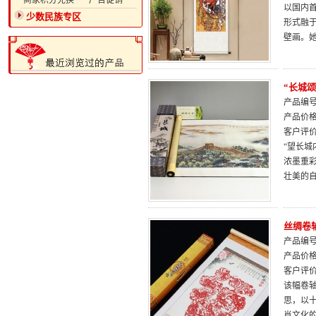
·商家积分兑换
·广告促销
以国内
少数民族专区
形式融
壁画。
“长城
产品编号：
产品价
客户评
“望长
浓墨重
壮美的
丝绸卷
产品编号：
产品价
客户评
该幅卷轴
思，以
肖文化