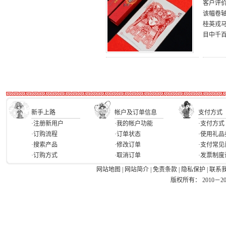
客户评
该幅卷
桂英戎
目中千
新手上路
帐户及订单信息
支付方式
·注册新用户
·我的帐户功能
·支付方式
·订购流程
·订单状态
·使用礼品
·搜索产品
·修改订单
·支付常见
·订购方式
·取消订单
·发票制度
网站地图
|
网站简介
|
免责条款
|
隐私保护
|
联系
版权所有： 2010－2026 Ea