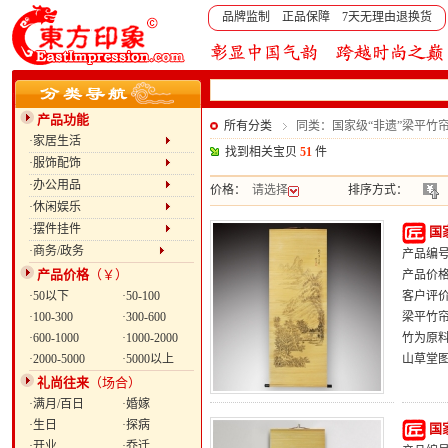
品牌监制 正品保障 7天无理由退换货
产品功能
所有分类
同类：国家级“非遗”梁平竹
·家居生活
找到相关宝贝
51
件
·服饰配饰
·办公用品
价格：
请选择
排序方式：
·休闲娱乐
·摆件挂件
国
·商务/政务
产品编号：
产品价格
（￥）
产品价
·50以下
·50-100
客户评
·100-300
·300-600
梁平竹帘
·600-1000
·1000-2000
竹为原
·2000-5000
·5000以上
山草堂
礼尚往来
（场合）
·满月/百日
·婚嫁
·生日
·探病
国
·开业
·乔迁