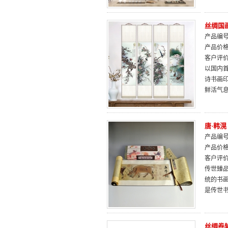
丝绸国
产品编号：
产品价
客户评
以国内
诗书画
鲜活气
唐·韩
产品编号：
产品价
客户评
传世臻
统的书
是传世
丝绸卷