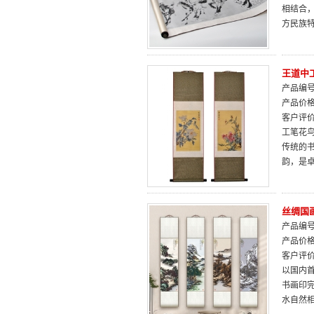
相结合
方民族
王道中
产品编号：
产品价
客户评
工笔花
传统的
韵，是
丝绸国
产品编号：
产品价
客户评
以国内
书画印
水自然