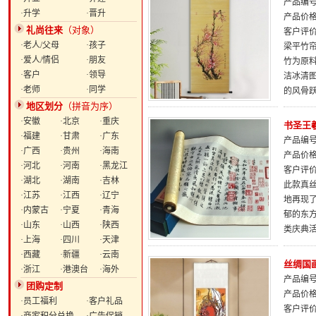
产品编号：
·升学
·晋升
产品价
礼尚往来
（对象）
客户评
·老人/父母
·孩子
梁平竹帘
·爱人/情侣
·朋友
竹为原
·客户
·领导
洁冰清
·老师
·同学
的风骨
地区划分
（拼音为序）
·安徽
·北京
·重庆
书圣王
·福建
·甘肃
·广东
产品编号：
·广西
·贵州
·海南
产品价
·河北
·河南
·黑龙江
客户评
·湖北
·湖南
·吉林
此款真
·江苏
·江西
·辽宁
地再现
·内蒙古
·宁夏
·青海
郁的东
·山东
·山西
·陕西
类庆典
·上海
·四川
·天津
·西藏
·新疆
·云南
丝绸国
·浙江
·港澳台
·海外
产品编号：
团购定制
产品价
·员工福利
·客户礼品
客户评