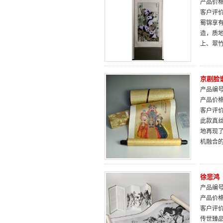
产品价
客户评
蜀锦享
造，质
上、翠
京剧脸
产品编号：
产品价
客户评
此款真
地再现
机融合
徐悲鸿
产品编号：
产品价
客户评
传世臻