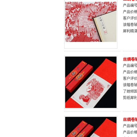
产品编号：
产品价
客户评
该幅卷
犀利精
丝绸卷
产品编号：
产品价
客户评
该幅卷
了她倾
剪纸犀
丝绸卷
产品编号：
产品价