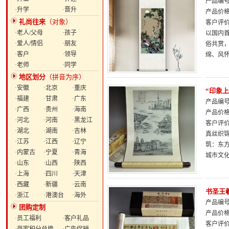
产品编号：
·升学
·晋升
产品价
礼尚往来
（对象）
客户评
·老人/父母
·孩子
以国内
·爱人/情侣
·朋友
俗共赏
·客户
·领导
绵、风怀
·老师
·同学
地区划分
（拼音为序）
·安徽
·北京
·重庆
“印象
·福建
·甘肃
·广东
产品编号：
·广西
·贵州
·海南
产品价
·河北
·河南
·黑龙江
客户评
·湖北
·湖南
·吉林
真丝织
·江苏
·江西
·辽宁
筑：东
·内蒙古
·宁夏
·青海
城市文
·山东
·山西
·陕西
·上海
·四川
·天津
·西藏
·新疆
·云南
书圣王
·浙江
·港澳台
·海外
产品编号：
团购定制
产品价
·员工福利
·客户礼品
客户评