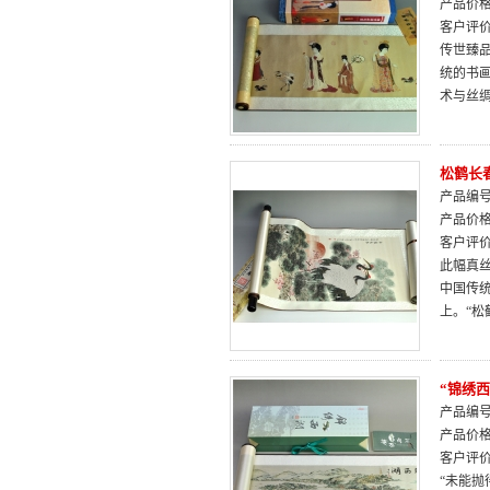
产品价
客户评
传世臻
统的书
术与丝
松鹤长
产品编号：
产品价
客户评
此幅真
中国传
上。“
“锦绣
产品编号：
产品价
客户评
“未能