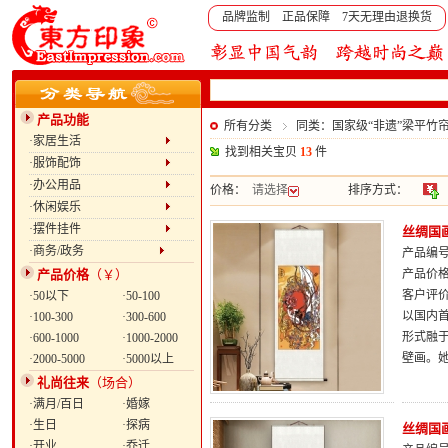
品牌监制 正品保障 7天无理由退换货
产品功能
所有分类
同类：国家级“非遗”梁平竹
·家居生活
找到相关宝贝
13
件
·服饰配饰
·办公用品
价格：
请选择
排序方式：
·休闲娱乐
·摆件挂件
丝绸国
·商务/政务
产品编号：
产品价格
（￥）
产品价
客户评
·50以下
·50-100
以国内
·100-300
·300-600
形式融
·600-1000
·1000-2000
壁画。
·2000-5000
·5000以上
礼尚往来
（场合）
·满月/百日
·婚嫁
·生日
·探病
丝绸国
·开业
·乔迁