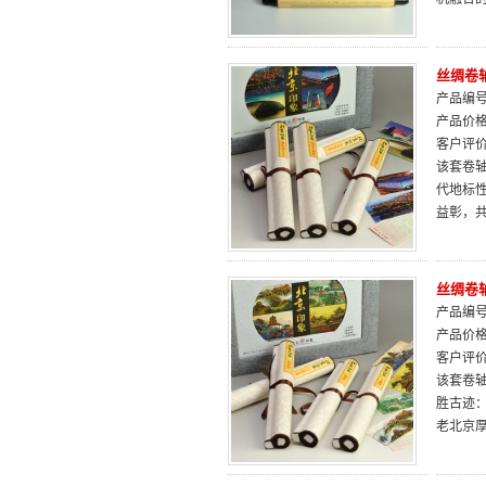
丝绸卷
产品编号：
产品价
客户评
该套卷
代地标
益彰，
丝绸卷
产品编号：
产品价
客户评
该套卷
胜古迹
老北京