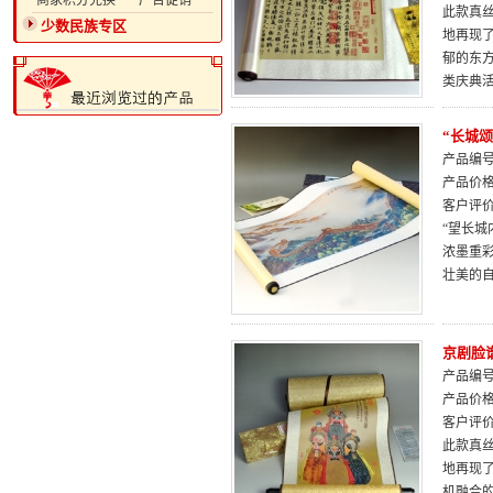
·商家积分兑换
·广告促销
此款真
少数民族专区
地再现
郁的东
类庆典
“长城
产品编号：
产品价
客户评
“望长
浓墨重
壮美的
京剧脸
产品编号：
产品价
客户评
此款真
地再现
机融合