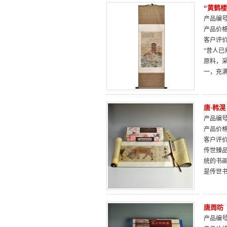
“黄鹤
产品编号：
产品价
客户评
“昔人
原料，
一，充
唐·韩
产品编号：
产品价
客户评
传世臻
统的书
是传世
唐周昉
产品编号：