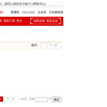
册
] . [
首页
] [
我的东方帐户
] [
帮助中心
]
繁體版
ENGLISH 日本語
手机触屏版
夹
我的订单
积分
团购定制
批发洽谈
翻页：
下一页
1
下一页
共0页
到第
页