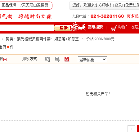
 正品保障 7天无理由退换货
您好，欢迎来东方印象！[
登录
] [
免费注
高级搜索
|
购物车
收藏
同类：紫光檀嵌黄铜两件套：如意笔+如意签
价格:2000-5000元
宝贝
0
件
择
排序方式：
暂无相关产品！