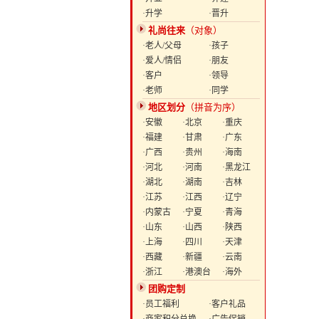
·升学
·晋升
礼尚往来
（对象）
·老人/父母
·孩子
·爱人/情侣
·朋友
·客户
·领导
·老师
·同学
地区划分
（拼音为序）
·安徽
·北京
·重庆
·福建
·甘肃
·广东
·广西
·贵州
·海南
·河北
·河南
·黑龙江
·湖北
·湖南
·吉林
·江苏
·江西
·辽宁
·内蒙古
·宁夏
·青海
·山东
·山西
·陕西
·上海
·四川
·天津
·西藏
·新疆
·云南
·浙江
·港澳台
·海外
团购定制
·员工福利
·客户礼品