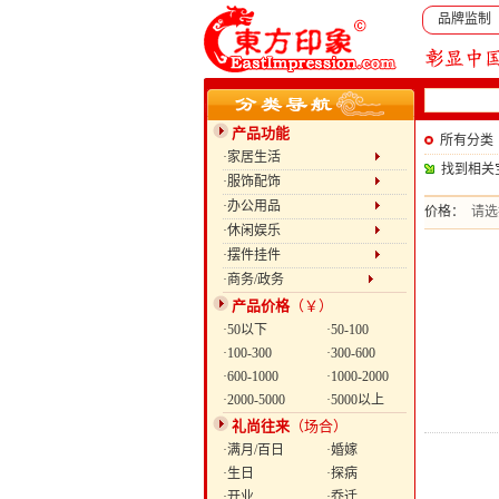
品牌监制
产品功能
所有分类
·家居生活
找到相关
·服饰配饰
·办公用品
价格：
请选
·休闲娱乐
·摆件挂件
·商务/政务
产品价格
（￥）
·50以下
·50-100
·100-300
·300-600
·600-1000
·1000-2000
·2000-5000
·5000以上
礼尚往来
（场合）
·满月/百日
·婚嫁
·生日
·探病
·开业
·乔迁