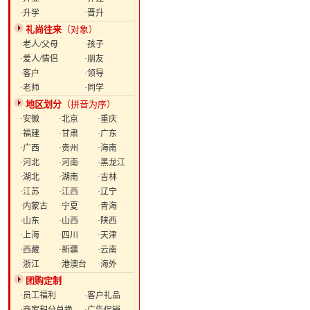
·升学
·晋升
礼尚往来
（对象）
·老人/父母
·孩子
·爱人/情侣
·朋友
·客户
·领导
·老师
·同学
地区划分
（拼音为序）
·安徽
·北京
·重庆
·福建
·甘肃
·广东
·广西
·贵州
·海南
·河北
·河南
·黑龙江
·湖北
·湖南
·吉林
·江苏
·江西
·辽宁
·内蒙古
·宁夏
·青海
·山东
·山西
·陕西
·上海
·四川
·天津
·西藏
·新疆
·云南
·浙江
·港澳台
·海外
团购定制
·员工福利
·客户礼品