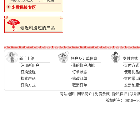
·商家积分兑换
·广告促销
少数民族专区
新手上路
帐户及订单信息
支付方式
·注册新用户
·我的帐户功能
·支付方式
·订购流程
·订单状态
·使用礼品
·搜索产品
·修改订单
·支付常见
·订购方式
·取消订单
·发票制度
网站地图
|
网站简介
|
免责条款
|
隐私保护
|
联系
版权所有： 2010－2026 Ea