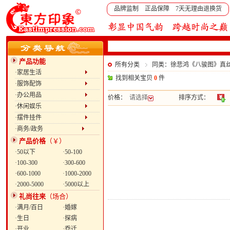
品牌监制 正品保障 7天无理由退换货
产品功能
所有分类
同类：徐悲鸿《八骏图》真
·家居生活
找到相关宝贝
0
件
·服饰配饰
·办公用品
价格：
请选择
排序方式：
·休闲娱乐
·摆件挂件
·商务/政务
产品价格
（￥）
·50以下
·50-100
·100-300
·300-600
·600-1000
·1000-2000
·2000-5000
·5000以上
礼尚往来
（场合）
·满月/百日
·婚嫁
·生日
·探病
·开业
·乔迁