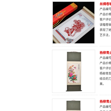
丝绸卷
产品编号：
产品价
客户评
该幅卷
表现了
艺手法
杨柳青
产品编号：
产品价
客户评
杨柳青
结合的
果。
杨柳青
产品编号：