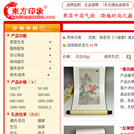
品牌监制 正品保障 7天无理由退换货
产品功能
所有分类
同类：徐悲鸿《八骏图》真
·家居生活
找到相关宝贝
13
件
·服饰配饰
·办公用品
价格：
请选择
排序方式：
·休闲娱乐
·摆件挂件
“春风
·商务/政务
产品编号：
产品价格
（￥）
产品价
客户评
·50以下
·50-100
真丝织
·100-300
·300-600
腻、色
·600-1000
·1000-2000
现，生
·2000-5000
·5000以上
礼尚往来
（场合）
·满月/百日
·婚嫁
·生日
·探病
“反弹
·开业
·乔迁