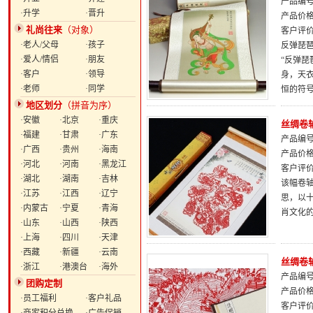
产品编号：
·升学
·晋升
产品价
礼尚往来
（对象）
客户评
·老人/父母
·孩子
反弹琵
·爱人/情侣
·朋友
“反弹琵
·客户
·领导
身，天
·老师
·同学
恒的符
地区划分
（拼音为序）
·安徽
·北京
·重庆
丝绸卷
·福建
·甘肃
·广东
产品编号：
·广西
·贵州
·海南
产品价
·河北
·河南
·黑龙江
客户评
·湖北
·湖南
·吉林
该幅卷轴
·江苏
·江西
·辽宁
思，以
·内蒙古
·宁夏
·青海
肖文化
·山东
·山西
·陕西
·上海
·四川
·天津
·西藏
·新疆
·云南
丝绸卷
·浙江
·港澳台
·海外
产品编号：
团购定制
产品价
·员工福利
·客户礼品
客户评