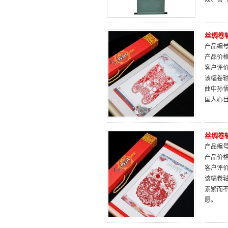
丝绸卷
产品编号：
产品价
客户评
该幅卷
曲中孙
国人心
丝绸卷
产品编号：
产品价
客户评
该幅卷轴
素繁而
愿。