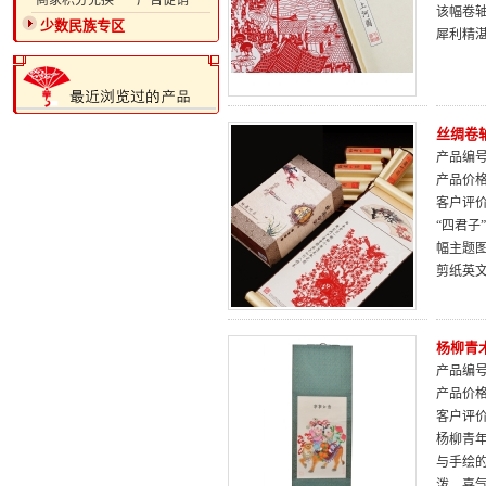
·商家积分兑换
·广告促销
该幅卷
少数民族专区
犀利精
丝绸卷
产品编号：
产品价
客户评
“四君子
幅主题
剪纸英
杨柳青
产品编号：
产品价
客户评
杨柳青
与手绘
泼、喜