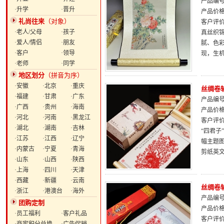
产品编号：
·升学
·晋升
产品价
礼尚往来
（对象）
客户评
·老人/父母
·孩子
真丝织
·爱人/情侣
·朋友
腻、色
·客户
·领导
现，生
·老师
·同学
地区划分
（拼音为序）
·安徽
·北京
·重庆
丝绸卷
·福建
·甘肃
·广东
产品编号：
·广西
·贵州
·海南
产品价
·河北
·河南
·黑龙江
客户评
·湖北
·湖南
·吉林
“四君子
·江苏
·江西
·辽宁
幅主题
·内蒙古
·宁夏
·青海
剪纸英
·山东
·山西
·陕西
·上海
·四川
·天津
·西藏
·新疆
·云南
丝绸卷
·浙江
·港澳台
·海外
产品编号：
团购定制
产品价
·员工福利
·客户礼品
客户评