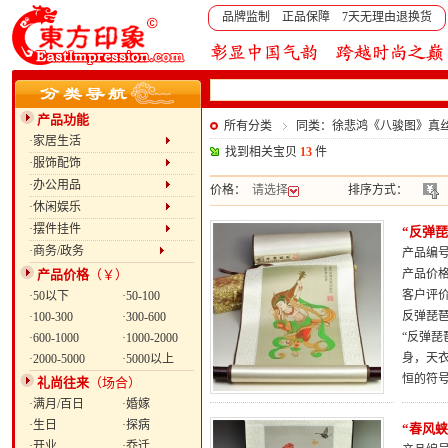
品牌监制 正品保障 7天无理由退换货
产品功能
所有分类
同类：徐悲鸿《八骏图》真
·家居生活
找到相关宝贝
13
件
·服饰配饰
·办公用品
价格：
请选择
排序方式：
·休闲娱乐
·摆件挂件
“反弹
·商务/政务
产品编号：
产品价格
（￥）
产品价
客户评
·50以下
·50-100
反弹琵
·100-300
·300-600
“反弹琵
·600-1000
·1000-2000
身，天
·2000-5000
·5000以上
恒的符
礼尚往来
（场合）
·满月/百日
·婚嫁
·生日
·探病
“春风
·开业
·乔迁