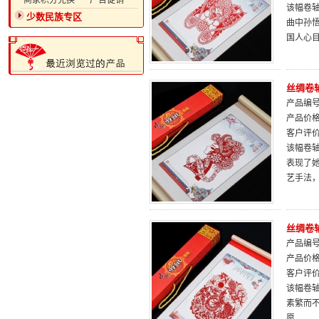
·商家积分兑换
·广告促销
该幅卷
少数民族专区
曲中孙
国人心
丝绸卷
产品编号：
产品价
客户评
该幅卷
表现了
艺手法
丝绸卷
产品编号：
产品价
客户评
该幅卷轴
素繁而
愿。