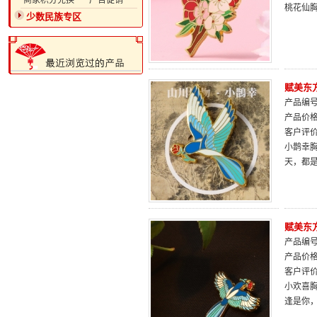
·商家积分兑换
·广告促销
桃花仙
少数民族专区
赋美东
产品编号：
产品价
客户评
小鹊幸
天，都
赋美东
产品编号：
产品价
客户评
小欢喜
逢是你