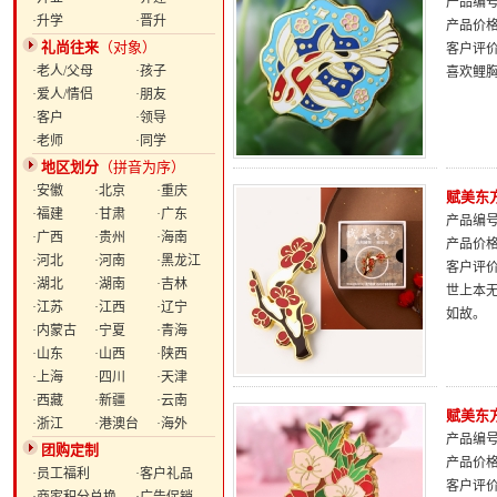
产品编号：
·升学
·晋升
产品价
礼尚往来
（对象）
客户评
·老人/父母
·孩子
喜欢鲤胸
·爱人/情侣
·朋友
·客户
·领导
·老师
·同学
地区划分
（拼音为序）
·安徽
·北京
·重庆
赋美东
·福建
·甘肃
·广东
产品编号：
·广西
·贵州
·海南
产品价
·河北
·河南
·黑龙江
客户评
·湖北
·湖南
·吉林
世上本
·江苏
·江西
·辽宁
如故。
·内蒙古
·宁夏
·青海
·山东
·山西
·陕西
·上海
·四川
·天津
·西藏
·新疆
·云南
赋美东
·浙江
·港澳台
·海外
产品编号：
团购定制
产品价
·员工福利
·客户礼品
客户评