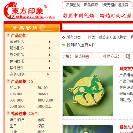
品牌监制 正品保障 7天无理由退换货
产品功能
所有分类
同类：赋美东方国风胸针：
·家居生活
找到相关宝贝
6
件
·服饰配饰
·办公用品
价格：
请选择
排序方式：
·休闲娱乐
·摆件挂件
赋美东
·商务/政务
产品编号：
产品价格
（￥）
产品价
客户评
·50以下
·50-100
健康马
·100-300
·300-600
到功成
·600-1000
·1000-2000
·2000-5000
·5000以上
礼尚往来
（场合）
·满月/百日
·婚嫁
·生日
·探病
赋美东
·开业
·乔迁