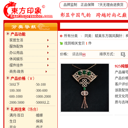
品牌监制 正品保障 7天无理由退换货
产品功能
所有分类
同类：赋美东方国风胸针：
·家居生活
找到相关宝贝
1
件
·服饰配饰
·办公用品
价格：
请选择
排序方式：
·休闲娱乐
·摆件挂件
925
·商务/政务
产品编号：
产品价格
（￥）
产品价
客户评
·50以下
·50-100
该款配
·100-300
·300-600
统文化
·600-1000
·1000-2000
质与吉
·2000-5000
·5000以上
礼尚往来
（场合）
·满月/百日
·婚嫁
·生日
·探病
·开业
·乔迁