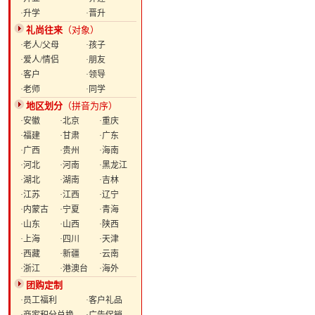
·升学
·晋升
礼尚往来
（对象）
·老人/父母
·孩子
·爱人/情侣
·朋友
·客户
·领导
·老师
·同学
地区划分
（拼音为序）
·安徽
·北京
·重庆
·福建
·甘肃
·广东
·广西
·贵州
·海南
·河北
·河南
·黑龙江
·湖北
·湖南
·吉林
·江苏
·江西
·辽宁
·内蒙古
·宁夏
·青海
·山东
·山西
·陕西
·上海
·四川
·天津
·西藏
·新疆
·云南
·浙江
·港澳台
·海外
团购定制
·员工福利
·客户礼品