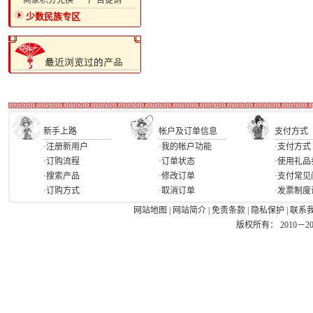
·商家积分兑换
·广告促销
少数民族专区
新手上路
帐户及订单信息
支付方式
·注册新用户
·我的帐户功能
·支付方式
·订购流程
·订单状态
·使用礼品
·搜索产品
·修改订单
·支付常见
·订购方式
·取消订单
·发票制度
网站地图
|
网站简介
|
免责条款
|
隐私保护
|
联系
版权所有： 2010－2026 Ea