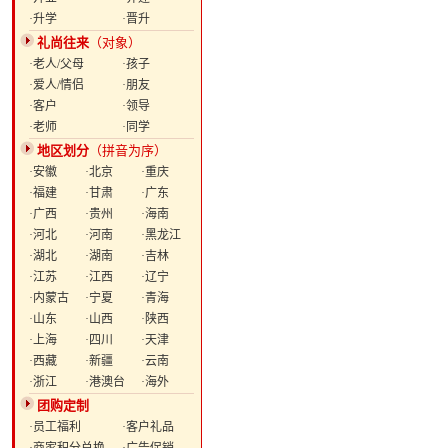
·升学
·晋升
礼尚往来
（对象）
·老人/父母
·孩子
·爱人/情侣
·朋友
·客户
·领导
·老师
·同学
地区划分
（拼音为序）
·安徽
·北京
·重庆
·福建
·甘肃
·广东
·广西
·贵州
·海南
·河北
·河南
·黑龙江
·湖北
·湖南
·吉林
·江苏
·江西
·辽宁
·内蒙古
·宁夏
·青海
·山东
·山西
·陕西
·上海
·四川
·天津
·西藏
·新疆
·云南
·浙江
·港澳台
·海外
团购定制
·员工福利
·客户礼品