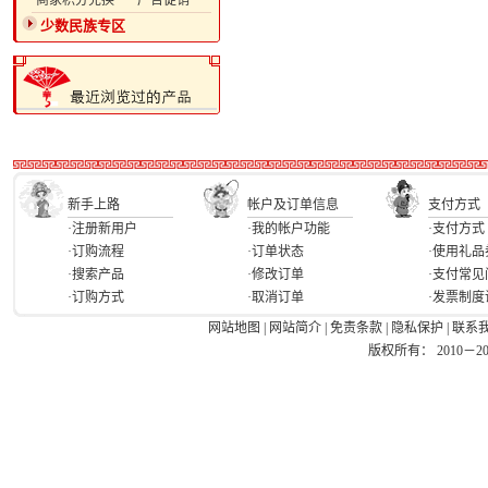
·商家积分兑换
·广告促销
少数民族专区
新手上路
帐户及订单信息
支付方式
·注册新用户
·我的帐户功能
·支付方式
·订购流程
·订单状态
·使用礼品
·搜索产品
·修改订单
·支付常见
·订购方式
·取消订单
·发票制度
网站地图
|
网站简介
|
免责条款
|
隐私保护
|
联系
版权所有： 2010－2026 Ea