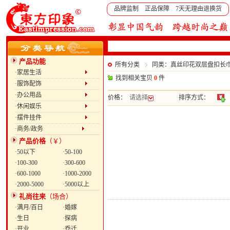
品牌监制 正品保障 7天无理由退换货
产品功能
所有分类
同类：真丝印花双层盘扣长巾
·家居生活
找到相关宝贝
0
件
·服饰配饰
·办公用品
价格：
请选择
排序方式：
·休闲娱乐
·摆件挂件
·商务/政务
产品价格
（￥）
·50以下
·50-100
·100-300
·300-600
·600-1000
·1000-2000
·2000-5000
·5000以上
礼尚往来
（场合）
·满月/百日
·婚嫁
·生日
·探病
·开业
·乔迁