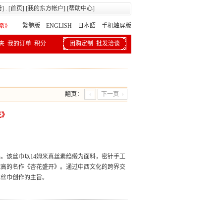
册
] . [
首页
] [
我的东方帐户
] [
帮助中心
]
繁體版
ENGLISH 日本語
手机触屏版
夹
我的订单
积分
团购定制
批发洽谈
翻页：
下一页
花》
。该丝巾以14姆米真丝素绉缎为面料，密针手工
梵高的名作《杏花盛开》。通过中西文化的跨界交
术丝巾创作的主旨。