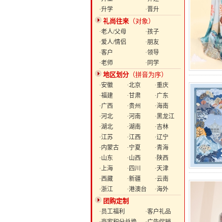
·升学
·晋升
礼尚往来
（对象）
·老人/父母
·孩子
·爱人/情侣
·朋友
·客户
·领导
·老师
·同学
地区划分
（拼音为序）
·安徽
·北京
·重庆
·福建
·甘肃
·广东
·广西
·贵州
·海南
·河北
·河南
·黑龙江
·湖北
·湖南
·吉林
·江苏
·江西
·辽宁
·内蒙古
·宁夏
·青海
·山东
·山西
·陕西
·上海
·四川
·天津
·西藏
·新疆
·云南
·浙江
·港澳台
·海外
团购定制
·员工福利
·客户礼品