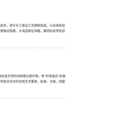
印技术，密针手工卷边工艺精制而成。以丝绸表现
漠黄象征陆路，大海蓝象征海路，飘扬的丝带犹如
蚕丝是天然的动物蛋白质纤维，有“纤维皇后”的美
国传统文化中的京剧艺术要素，脸谱、令旗、戏服