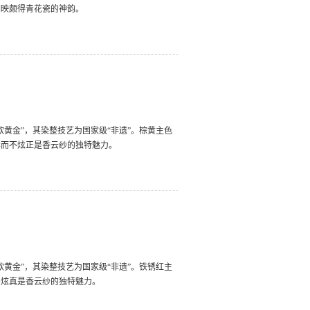
相映颇得青花瓷的神韵。
软黄金”，其染整技艺为国家级“非遗”。棕黄主色
华而不炫正是香云纱的独特魅力。
软黄金”，其染整技艺为国家级“非遗”。铁锈红主
不炫真是香云纱的独特魅力。