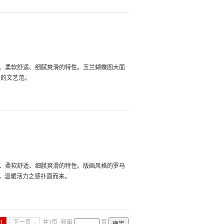
保暖、柔软舒适、细腻爽滑的特性。玉兰蝴蝶图大面
性的文艺范。
保暖、柔软舒适、细腻爽滑的特性。版画风格的罗马
和，温暖活力之感扑面而来。
1
下一页
共1页
到第
页