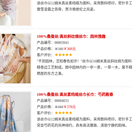
该丝巾以12姆米真丝素绉缎为面料，采用数码喷印，密针手
傲雪凌霜之铁骨，赏冷艳绝伦之风姿。
100%桑蚕丝/真丝斜纹绸丝巾：园林雅趣
产品编号：00003943
产品价格：
￥580
￥368元
客户评价：
“不到园林，怎知春色如许！”丝巾以16姆米真丝斜纹绸为面
精卷边工艺制成。图中园林内的一亭一景，一草一木，莫不
栖居的东方之美。
100%桑蚕丝/真丝素绉缎丝巾长巾：芍药殿春
产品编号：00004033
产品价格：
￥680
￥378元
客户评价：
该丝巾以12姆米真丝素绉缎为面料，采用数码喷印，密针手工
突显芍药花的风神绰约，具有高洁雅致、清丽宁静的韵味。