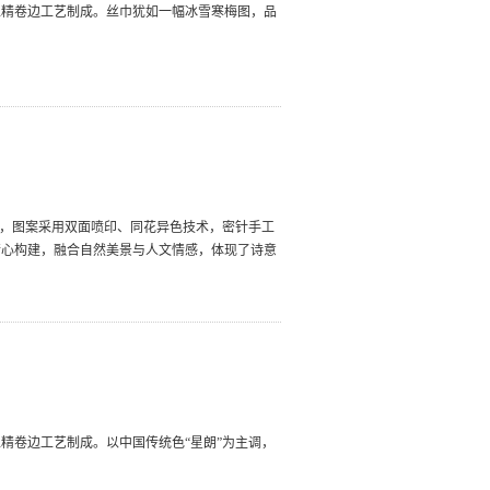
工精卷边工艺制成。丝巾犹如一幅冰雪寒梅图，品
料，图案采用双面喷印、同花异色技术，密针手工
精心构建，融合自然美景与人文情感，体现了诗意
精卷边工艺制成。以中国传统色“星朗”为主调，