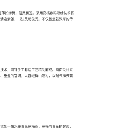
质地薄如蝉翼，轻灵飘逸，采用高档数码喷绘技术将
彩清逸素雅，书法灵动俊秀。不仅氤氲着深厚的传
印技术，密针手工卷边工艺精制而成。画面设计来
宇、重叠的宫阙，以巍峨群山隐衬，以瑞气祥云萦
巾犹如一幅水墨青花寒梅图，寒梅与青花的邂逅，