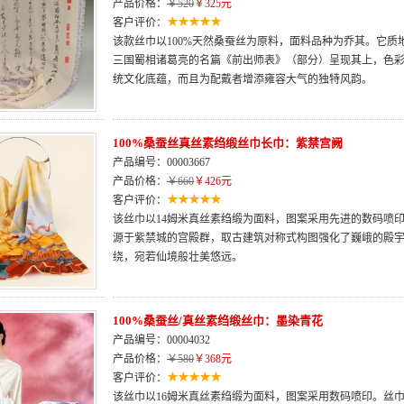
产品价格：
￥520
￥325元
客户评价：
该款丝巾以100%天然桑蚕丝为原料，面料品种为乔其。它
三国蜀相诸葛亮的名篇《前出师表》（部分）呈现其上，色
统文化底蕴，而且为配戴者增添雍容大气的独特风韵。
100%桑蚕丝真丝素绉缎丝巾长巾：紫禁宫阙
产品编号：00003667
产品价格：
￥660
￥426元
客户评价：
该丝巾以14姆米真丝素绉缎为面料，图案采用先进的数码喷
源于紫禁城的宫殿群，取古建筑对称式构图强化了巍峨的殿
绕，宛若仙境般壮美悠远。
100%桑蚕丝/真丝素绉缎丝巾：墨染青花
产品编号：00004032
产品价格：
￥580
￥368元
客户评价：
该丝巾以16姆米真丝素绉缎为面料，图案采用数码喷印。丝