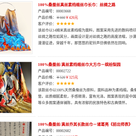
100%桑蚕丝真丝素绉缎丝巾长巾：丝绸之路
产品编号：00003668
产品价格：
￥660
￥426元
客户评价：
该丝巾以14姆米真丝素绉缎为面料，图案采用先进的数码喷
丝绸之路恰如其分，画面设计是对丝绸之路的高度浓缩，沙
漫漫征途，穿越千年，那悠悠的驼铃声彷佛依然在回响。
100%桑蚕丝/真丝素绉缎丝巾大方巾－缤纷梨园
产品编号：00002722
产品价格：
￥520
￥325元
客户评价：
该款丝巾以100%天然桑蚕丝为原料，面料品种为素绉缎。桑
誉。丝质细腻柔软，手感顺滑，富有光泽。图案表现的是中
等众多图案通体铺陈，具有浓郁的民族特色和古典情怀。
100%桑蚕丝/真丝乔其长款丝巾－诸葛亮《前出师表》
产品编号：00002682