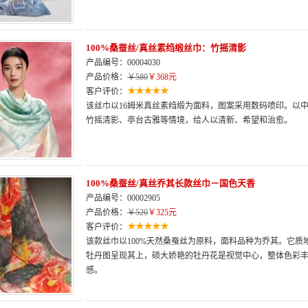
100%桑蚕丝/真丝素绉缎丝巾：竹摇清影
产品编号：00004030
产品价格：
￥580
￥368元
客户评价：
该丝巾以16姆米真丝素绉缎为面料，图案采用数码喷印。以中
竹摇清影、亭台古雅等情境，给人以清新、希望和治愈。
100%桑蚕丝/真丝乔其长款丝巾－国色天香
产品编号：00002905
产品价格：
￥520
￥325元
客户评价：
该款丝巾以100%天然桑蚕丝为原料，面料品种为乔其。它
牡丹图呈现其上，硕大娇艳的牡丹花是视觉中心，整体色彩
感。