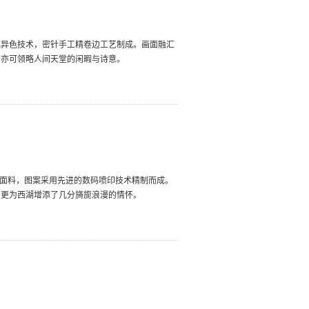
花异色技术，密针手工精卷边工艺制成。画面融汇
身亦可领略人间天堂的闲暇与诗意。
为面料，图案采用先进的数码喷印技术精制而成。
，更为西湖增添了几分旖旎浪漫的情怀。