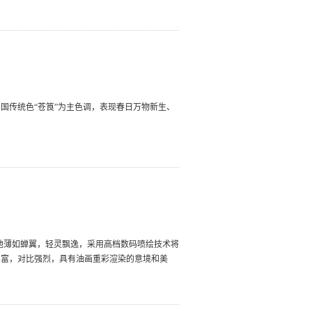
国传统色“苍筤”为主色调，表现春日万物新生、
质地薄如蝉翼，轻灵飘逸，采用高档数码喷绘技术将
丰富，对比强烈，具有油画重彩渲染的意境和美