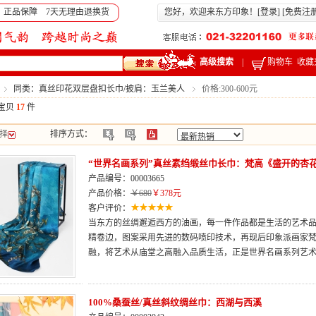
 正品保障 7天无理由退换货
您好，欢迎来东方印象！[
登录
] [
免费注
高级搜索
|
购物车
收藏
同类：真丝印花双层盘扣长巾/披肩：玉兰美人
价格:300-600元
宝贝
17
件
择
排序方式：
“世界名画系列”真丝素绉缎丝巾长巾：梵高《盛开的杏
产品编号：00003665
产品价格：
￥680
￥378元
客户评价：
当东方的丝绸邂逅西方的油画，每一件作品都是生活的艺术品
精卷边，图案采用先进的数码喷印技术，再现后印象派画家
融，将艺术从庙堂之高融入品质生活，正是世界名画系列艺
100%桑蚕丝/真丝斜纹绸丝巾：西湖与西溪