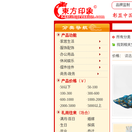
品牌监制
产品功能
所有分类
·家居生活
找到相关
·服饰配饰
·办公用品
价格：
请选
·休闲娱乐
·摆件挂件
·商务/政务
产品价格
（￥）
·50以下
·50-100
·100-300
·300-600
·600-1000
·1000-2000
·2000-5000
·5000以上
礼尚往来
（场合）
·满月/百日
·婚嫁
·生日
·探病
·开业
·乔迁