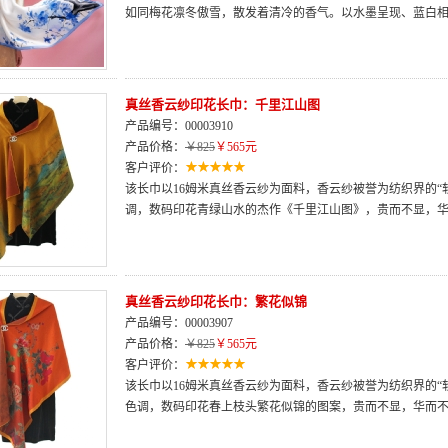
如同梅花凛冬傲雪，散发着清冷的香气。以水墨呈现、蓝白
真丝香云纱印花长巾：千里江山图
产品编号：00003910
产品价格：
￥825
￥565元
客户评价：
该长巾以16姆米真丝香云纱为面料，香云纱被誉为纺织界的“
调，数码印花青绿山水的杰作《千里江山图》，贵而不显，
真丝香云纱印花长巾：繁花似锦
产品编号：00003907
产品价格：
￥825
￥565元
客户评价：
该长巾以16姆米真丝香云纱为面料，香云纱被誉为纺织界的“
色调，数码印花春上枝头繁花似锦的图案，贵而不显，华而