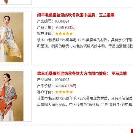
绵羊毛桑蚕丝混纺秋冬款围巾披肩：玉兰福蝶
产品编号：00004024
产品价格：
￥560
￥335元
客户评价：
该围巾/披肩以75%绵羊毛 +25%桑蚕丝为材质，具有亲肤
积呈现，鹅黄的明亮与灰色的沉稳巧妙中和，传递出清新知
绵羊毛桑蚕丝混纺秋冬款大方巾围巾披肩： 罗马风情
产品编号：00004025
产品价格：
￥650
￥378元
客户评价：
该围巾/披肩以75%绵羊毛 +25%桑蚕丝为材质，具有亲肤
风情图大面积呈现，中国传统色“藕丝秋半”与“黄丹”巧妙中