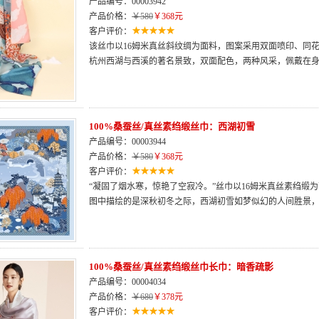
产品编号：00003942
产品价格：
￥580
￥368元
客户评价：
该丝巾以16姆米真丝斜纹绸为面料，图案采用双面喷印、同
杭州西湖与西溪的著名景致，双面配色，两种风采，佩戴在
100%桑蚕丝/真丝素绉缎丝巾：西湖初雪
产品编号：00003944
产品价格：
￥580
￥368元
客户评价：
“凝固了烟水寒，惊艳了空寂冷。”丝巾以16姆米真丝素绉缎
图中描绘的是深秋初冬之际，西湖初雪如梦似幻的人间胜景
100%桑蚕丝/真丝素绉缎丝巾长巾：暗香疏影
产品编号：00004034
产品价格：
￥680
￥378元
客户评价：