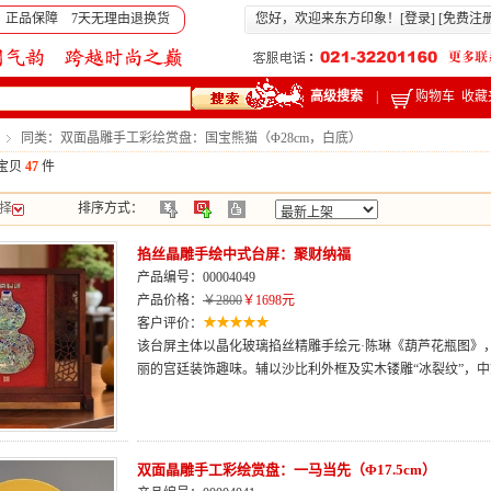
 正品保障 7天无理由退换货
您好，欢迎来东方印象！[
登录
] [
免费注
高级搜索
|
购物车
收藏
同类：双面晶雕手工彩绘赏盘：国宝熊猫（Φ28cm，白底）
宝贝
47
件
择
排序方式：
掐丝晶雕手绘中式台屏：聚财纳福
产品编号：00004049
产品价格：
￥2800
￥1698元
客户评价：
该台屏主体以晶化玻璃掐丝精雕手绘元·陈琳《葫芦花瓶图》
丽的宫廷装饰趣味。辅以沙比利外框及实木镂雕“冰裂纹”，
双面晶雕手工彩绘赏盘：一马当先（Φ17.5cm）