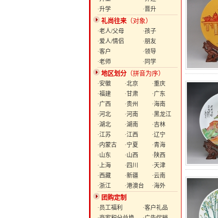
·升学
·晋升
礼尚往来
（对象）
·老人/父母
·孩子
·爱人/情侣
·朋友
·客户
·领导
·老师
·同学
地区划分
（拼音为序）
·安徽
·北京
·重庆
·福建
·甘肃
·广东
·广西
·贵州
·海南
·河北
·河南
·黑龙江
·湖北
·湖南
·吉林
·江苏
·江西
·辽宁
·内蒙古
·宁夏
·青海
·山东
·山西
·陕西
·上海
·四川
·天津
·西藏
·新疆
·云南
·浙江
·港澳台
·海外
团购定制
·员工福利
·客户礼品