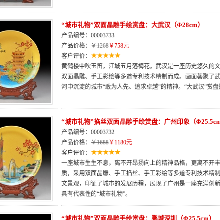
“城市礼物”双面晶雕手绘赏盘：大武汉（Φ28cm）
产品编号：00003733
产品价格：
￥1268
￥758元
客户评价：
黄鹤楼中吹玉笛，江城五月落梅花。武汉是一座历史悠久的
双面晶雕、手工彩绘等多道专利技术精制而成。画面荟聚了
河中沉淀的城市“敢为人先、追求卓越”的精神。“大武汉”赏盘
“城市礼物”掐丝双面晶雕手绘赏盘：广州印象（Φ25.5c
产品编号：00003732
产品价格：
￥1688
￥1180元
客户评价：
一座城市生生不息，离不开昂扬向上的精神品格，更离不开
质，采用双面晶雕、手工掐丝、手工彩绘等多道专利技术精
文景观，印证了城市的发展历程，展现了广州是一座充满创新
具有代表性的“城市礼物”。
“城市礼物”双面晶雕手绘赏盘：鹏城深圳（Φ25.5cm）