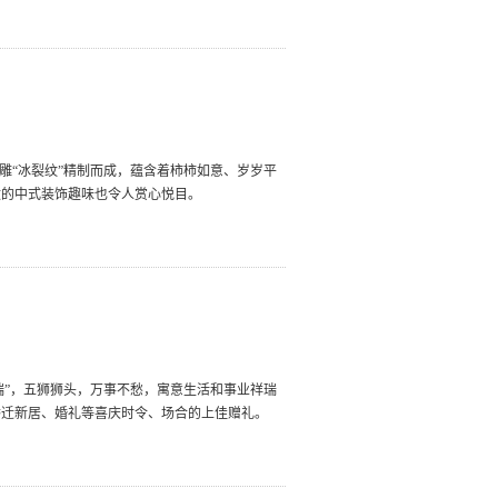
雕“冰裂纹”精制而成，蕴含着柿柿如意、岁岁平
致的中式装饰趣味也令人赏心悦目。
瑞”，五狮狮头，万事不愁，寓意生活和事业祥瑞
乔迁新居、婚礼等喜庆时令、场合的上佳赠礼。