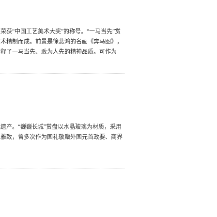
获“中国工艺美术大奖”的称号。“一马当先”赏
技术精制而成。前景是徐悲鸿的名画《奔马图》，
诠释了一马当先、敢为人先的精神品质。可作为
化遗产。“巍巍长城”赏盘以水晶玻璃为材质，采用
显雅致，曾多次作为国礼敬赠外国元首政要、商界