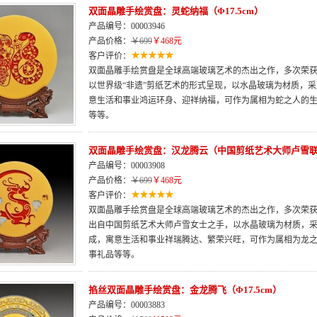
双面晶雕手绘赏盘：灵蛇纳福（Φ17.5cm）
产品编号：00003946
产品价格：
￥699
￥468元
客户评价：
双面晶雕手绘赏盘是全球高端玻璃艺术的杰出之作，多次荣获“
以世界级“非遗”剪纸艺术的形式呈现，以水晶玻璃为材质，
意生活和事业鸿运环身、迎祥纳福，可作为属相为蛇之人的
等等。
双面晶雕手绘赏盘：汉龙腾云（中国剪纸艺术大师卢雪
产品编号：00003908
产品价格：
￥699
￥468元
客户评价：
双面晶雕手绘赏盘是全球高端玻璃艺术的杰出之作，多次荣获“
出自中国剪纸艺术大师卢雪女士之手，以水晶玻璃为材质，
成，寓意生活和事业祥瑞腾达、繁荣兴旺，可作为属相为龙
事礼品等等。
掐丝双面晶雕手绘赏盘：金龙腾飞（Φ17.5cm）
产品编号：00003883