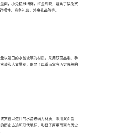
然盘面，小兔精雕细刻，红金辉映，蕴含了福兔贺
吉祥摆件、商务礼品、外事礼品等等。
赏盘以进口的水晶玻璃为材质，采用双面晶雕、手
史古迹和人文景观，彰显了厚重而富有历史底蕴的
。该赏盘以进口的水晶玻璃为材质，采用双面晶
名的历史古迹和现代地标，彰显了厚重而富有历史
。