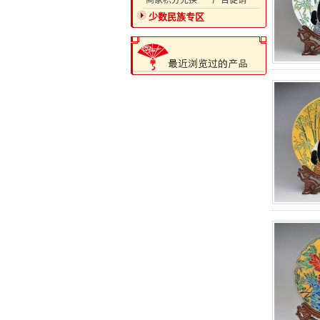
·商家积分兑换
·广告促销
少数民族专区