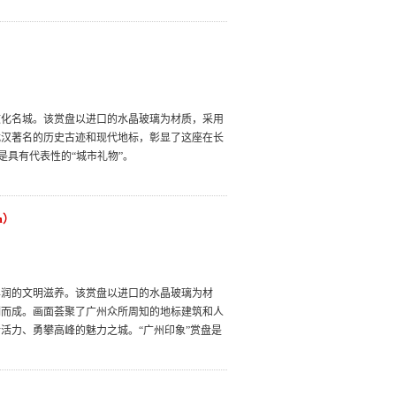
文化名城。该赏盘以进口的水晶玻璃为材质，采用
武汉著名的历史古迹和现代地标，彰显了这座在长
是具有代表性的“城市礼物”。
m）
丰润的文明滋养。该赏盘以进口的水晶玻璃为材
制而成。画面荟聚了广州众所周知的地标建筑和人
活力、勇攀高峰的魅力之城。“广州印象”赏盘是