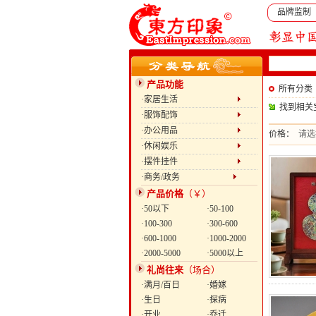
品牌监制
产品功能
所有分类
·家居生活
找到相关
·服饰配饰
·办公用品
价格：
请选
·休闲娱乐
·摆件挂件
·商务/政务
产品价格
（￥）
·50以下
·50-100
·100-300
·300-600
·600-1000
·1000-2000
·2000-5000
·5000以上
礼尚往来
（场合）
·满月/百日
·婚嫁
·生日
·探病
·开业
·乔迁