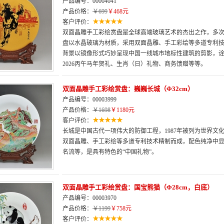
产品编号：00004041
产品价格：
￥699
￥468元
客户评价：
双面晶雕手工彩绘赏盘是全球高端玻璃艺术的杰出之作，多次荣
盘以水晶玻璃为材质，采用双面晶雕、手工彩绘等多道专利
背景以镜像形式巧妙呈现中国一线城市地标性建筑的剪影，
2026丙午马年贺礼、生肖（日）礼物、商务馈赠等等。
双面晶雕手工彩绘赏盘：巍巍长城（Φ32cm）
产品编号：00003999
产品价格：
￥1698
￥1180元
客户评价：
长城是中国古代一项伟大的防御工程，1987年被列为世界文
双面晶雕、手工彩绘等多道专利技术精制而成，配色纯净中
名流等，是具有特色的“中国礼物”。
双面晶雕手工彩绘赏盘：国宝熊猫（Φ28cm，白底）
产品编号：00003970
产品价格：
￥1199
￥758元
客户评价：