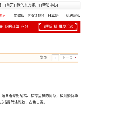
册
] . [
首页
] [
我的东方帐户
] [
帮助中心
]
繁體版
ENGLISH 日本語
手机触屏版
夹
我的订单
积分
团购定制
批发洽谈
翻页：
下一页
，蕴含着聚财纳福、福禄呈祥的寓意，极赋繁复华
中式插屏简洁雅致，古色古香。