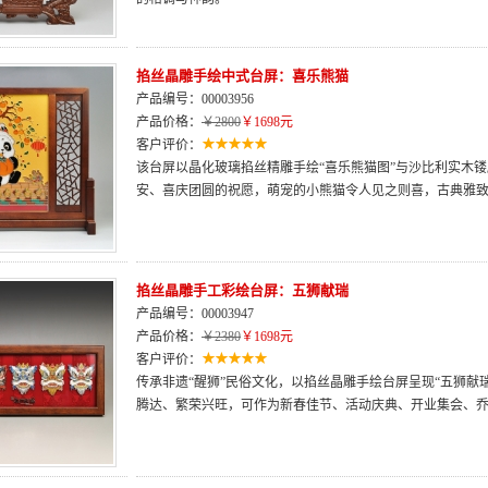
掐丝晶雕手绘中式台屏：喜乐熊猫
产品编号：00003956
产品价格：
￥2800
￥1698元
客户评价：
该台屏以晶化玻璃掐丝精雕手绘“喜乐熊猫图”与沙比利实木镂
安、喜庆团圆的祝愿，萌宠的小熊猫令人见之则喜，古典雅
掐丝晶雕手工彩绘台屏：五狮献瑞
产品编号：00003947
产品价格：
￥2380
￥1698元
客户评价：
传承非遗“醒狮”民俗文化，以掐丝晶雕手绘台屏呈现“五狮献
腾达、繁荣兴旺，可作为新春佳节、活动庆典、开业集会、