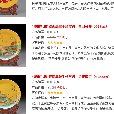
自中国剪纸艺术大师卢雪女士之手，喜庆祥和的民俗风情跃
岁、前“兔”似锦之意，可作为属兔之人的生肖（日）祝福、
“城市礼物”双面晶雕手绘赏盘：梦回长安（Φ28cm）
产品编号：00003735
产品价格：
￥1268
￥758元
客户评价：
千年古都，常来长安。西安是一座历史悠久的文化名城。该
工彩绘等多道专利技术精制而成。画面荟聚了西安著名的历
城市风格。“梦回长安”赏盘是具有代表性的“城市礼物”。
“城市礼物”双面晶雕手绘赏盘：金陵南京（Φ25.5cm）
产品编号：00003734
产品价格：
￥1098
￥668元
客户评价：
六朝金粉地，金陵帝王州。南京是一座坐落在历史里的城市
雕、手工彩绘等多道专利技术精制而成。画面荟聚了南京著
底蕴的城市风格。“金陵南京”赏盘是具有代表性的“城市礼物”