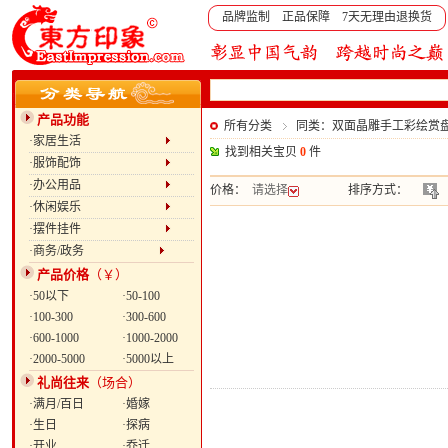
品牌监制 正品保障 7天无理由退换货
产品功能
所有分类
同类：双面晶雕手工彩绘赏盘
·家居生活
找到相关宝贝
0
件
·服饰配饰
·办公用品
价格：
请选择
排序方式：
·休闲娱乐
·摆件挂件
·商务/政务
产品价格
（￥）
·50以下
·50-100
·100-300
·300-600
·600-1000
·1000-2000
·2000-5000
·5000以上
礼尚往来
（场合）
·满月/百日
·婚嫁
·生日
·探病
·开业
·乔迁