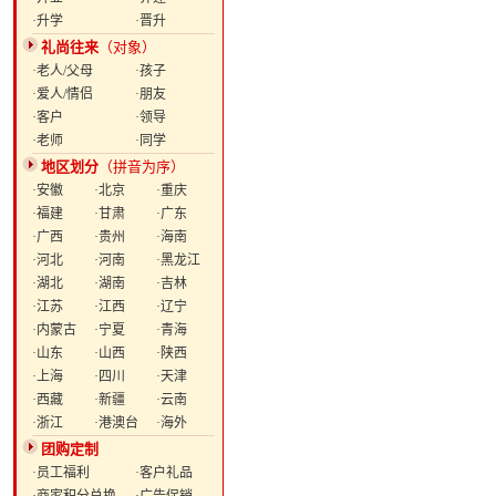
·升学
·晋升
礼尚往来
（对象）
·老人/父母
·孩子
·爱人/情侣
·朋友
·客户
·领导
·老师
·同学
地区划分
（拼音为序）
·安徽
·北京
·重庆
·福建
·甘肃
·广东
·广西
·贵州
·海南
·河北
·河南
·黑龙江
·湖北
·湖南
·吉林
·江苏
·江西
·辽宁
·内蒙古
·宁夏
·青海
·山东
·山西
·陕西
·上海
·四川
·天津
·西藏
·新疆
·云南
·浙江
·港澳台
·海外
团购定制
·员工福利
·客户礼品