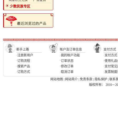
·商家积分兑换
·广告促销
少数民族专区
新手上路
帐户及订单信息
支付方式
·注册新用户
·我的帐户功能
·支付方式
·订购流程
·订单状态
·使用礼品
·搜索产品
·修改订单
·支付常见
·订购方式
·取消订单
·发票制度
网站地图
|
网站简介
|
免责条款
|
隐私保护
|
联系
版权所有： 2010－2026 Ea