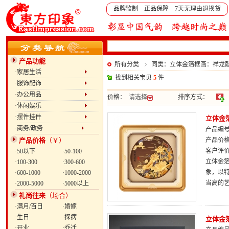
品牌监制 正品保障 7天无理由退换货
产品功能
所有分类
同类：立体金箔框画：祥龙
·家居生活
找到相关宝贝
5
件
·服饰配饰
·办公用品
价格：
请选择
排序方式：
·休闲娱乐
·摆件挂件
立体金
·商务/政务
产品编号：
产品价格
（￥）
产品价
客户评
·50以下
·50-100
立体金
·100-300
·300-600
象，以
·600-1000
·1000-2000
当高的
·2000-5000
·5000以上
礼尚往来
（场合）
·满月/百日
·婚嫁
·生日
·探病
立体金
·开业
·乔迁