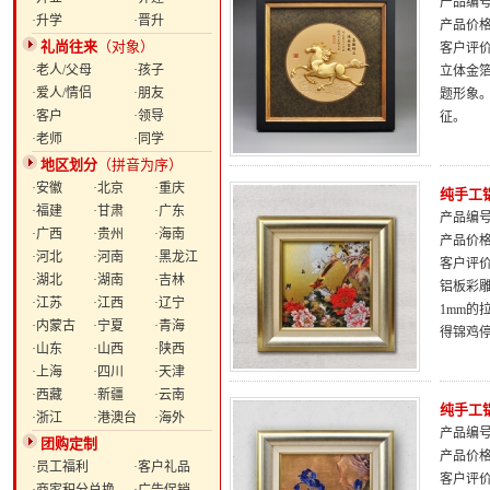
产品编号：
·升学
·晋升
产品价
礼尚往来
（对象）
客户评
·老人/父母
·孩子
立体金
·爱人/情侣
·朋友
题形象
·客户
·领导
征。
·老师
·同学
地区划分
（拼音为序）
·安徽
·北京
·重庆
纯手工
·福建
·甘肃
·广东
产品编号：
·广西
·贵州
·海南
产品价
·河北
·河南
·黑龙江
客户评
·湖北
·湖南
·吉林
铝板彩雕
·江苏
·江西
·辽宁
1mm
·内蒙古
·宁夏
·青海
得锦鸡
·山东
·山西
·陕西
·上海
·四川
·天津
·西藏
·新疆
·云南
纯手工
·浙江
·港澳台
·海外
产品编号：
团购定制
产品价
·员工福利
·客户礼品
客户评