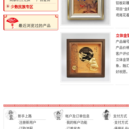
·商家积分兑换
·广告促销
铝板彩
少数民族专区
项目“金
鸢尾花
立体金
产品编号：
产品价
客户评
立体金
象，融汇
好祝愿
新手上路
帐户及订单信息
支付方式
·注册新用户
·我的帐户功能
·支付方式
·订购流程
·订单状态
·使用礼品