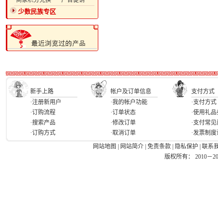
·商家积分兑换
·广告促销
少数民族专区
新手上路
帐户及订单信息
支付方式
·注册新用户
·我的帐户功能
·支付方式
·订购流程
·订单状态
·使用礼品
·搜索产品
·修改订单
·支付常见
·订购方式
·取消订单
·发票制度
网站地图
|
网站简介
|
免责条款
|
隐私保护
|
联系
版权所有： 2010－2026 Ea