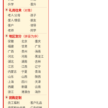
·升学
·晋升
礼尚往来
（对象）
·老人/父母
·孩子
·爱人/情侣
·朋友
·客户
·领导
·老师
·同学
地区划分
（拼音为序）
·安徽
·北京
·重庆
·福建
·甘肃
·广东
·广西
·贵州
·海南
·河北
·河南
·黑龙江
·湖北
·湖南
·吉林
·江苏
·江西
·辽宁
·内蒙古
·宁夏
·青海
·山东
·山西
·陕西
·上海
·四川
·天津
·西藏
·新疆
·云南
·浙江
·港澳台
·海外
团购定制
·员工福利
·客户礼品