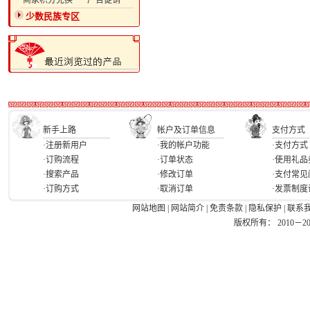
·商家积分兑换
·广告促销
少数民族专区
新手上路
帐户及订单信息
支付方式
·注册新用户
·我的帐户功能
·支付方式
·订购流程
·订单状态
·使用礼品
·搜索产品
·修改订单
·支付常见
·订购方式
·取消订单
·发票制度
网站地图
|
网站简介
|
免责条款
|
隐私保护
|
联系
版权所有： 2010－2026 Ea