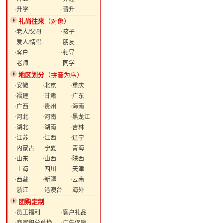
·升学
·晋升
礼尚往来
（对象）
·老人/父母
·孩子
·爱人/情侣
·朋友
·客户
·领导
·老师
·同学
地区划分
（拼音为序）
·安徽
·北京
·重庆
·福建
·甘肃
·广东
·广西
·贵州
·海南
·河北
·河南
·黑龙江
·湖北
·湖南
·吉林
·江苏
·江西
·辽宁
·内蒙古
·宁夏
·青海
·山东
·山西
·陕西
·上海
·四川
·天津
·西藏
·新疆
·云南
·浙江
·港澳台
·海外
团购定制
·员工福利
·客户礼品