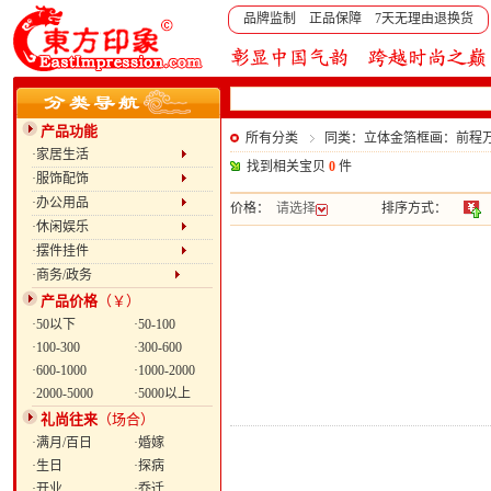
品牌监制 正品保障 7天无理由退换货
产品功能
所有分类
同类：立体金箔框画：前程
·家居生活
找到相关宝贝
0
件
·服饰配饰
·办公用品
价格：
请选择
排序方式：
·休闲娱乐
·摆件挂件
·商务/政务
产品价格
（￥）
·50以下
·50-100
·100-300
·300-600
·600-1000
·1000-2000
·2000-5000
·5000以上
礼尚往来
（场合）
·满月/百日
·婚嫁
·生日
·探病
·开业
·乔迁