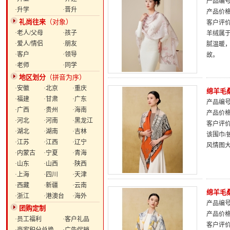
产品编号：
·升学
·晋升
产品价
礼尚往来
（对象）
客户评
·老人/父母
·孩子
羊绒属于
·爱人/情侣
·朋友
腻温暖
·客户
·领导
故。
·老师
·同学
地区划分
（拼音为序）
·安徽
·北京
·重庆
绵羊毛
·福建
·甘肃
·广东
产品编号：
·广西
·贵州
·海南
产品价
·河北
·河南
·黑龙江
客户评
·湖北
·湖南
·吉林
该围巾/
·江苏
·江西
·辽宁
风情图大
·内蒙古
·宁夏
·青海
·山东
·山西
·陕西
·上海
·四川
·天津
·西藏
·新疆
·云南
绵羊毛
·浙江
·港澳台
·海外
产品编号：
团购定制
产品价
·员工福利
·客户礼品
客户评