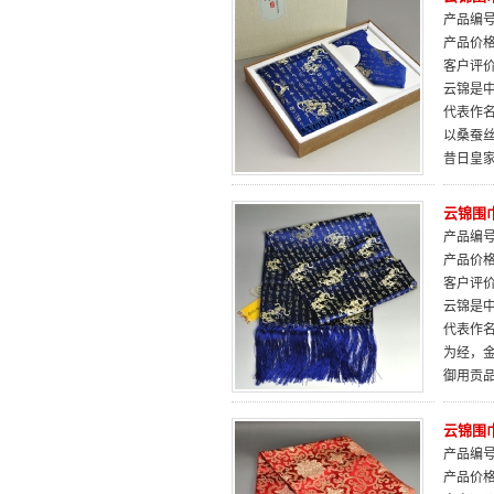
产品编号：
产品价
客户评
云锦是中
代表作
以桑蚕
昔日皇
云锦围
产品编号：
产品价
客户评
云锦是中
代表作
为经，
御用贡
云锦围
产品编号：
产品价