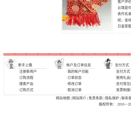
客户评
云锦是
表作名
经，金
日皇家
新手上路
帐户及订单信息
支付方式
·注册新用户
·我的帐户功能
·支付方式
·订购流程
·订单状态
·使用礼品
·搜索产品
·修改订单
·支付常见
·订购方式
·取消订单
·发票制度
网站地图
|
网站简介
|
免责条款
|
隐私保护
|
联系
版权所有： 2010－2026 Ea