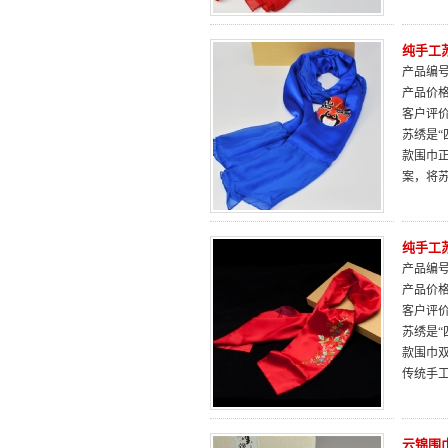
纯手工
产品编号：
产品价
客户评
苏绣是“
款围巾
案，将
纯手工
产品编号：
产品价
客户评
苏绣是“
款围巾
传统手
云锦围