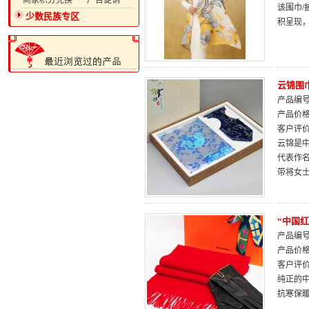
·商家积分兑换
·广告促销
该围巾/
少数民族专区
积呈现
云锦围
产品编号：
产品价
客户评
云锦是中
代表作
带将女
“中国红
产品编号：
产品价
客户评
纯正的中
抗寒保