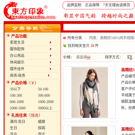
品牌监制 正品保障 7天无理由退换货
产品功能
所有分类
同类：高精纺100%纯羊绒
·家居生活
找到相关宝贝
20
件
·服饰配饰
·办公用品
价格：
请选择
排序方式：
·休闲娱乐
·摆件挂件
高精纺
·商务/政务
产品编号：
产品价格
（￥）
产品价
客户评
·50以下
·50-100
羊绒属于
·100-300
·300-600
细腻温
·600-1000
·1000-2000
秋，经
·2000-5000
·5000以上
礼尚往来
（场合）
·满月/百日
·婚嫁
·生日
·探病
高精纺
·开业
·乔迁