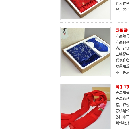
代表作
经，黑
云锦围
产品编号：
产品价
客户评
云锦是中
代表作
以桑蚕
重，传
纯手工
产品编号：
产品价
客户评
苏绣是“
款围巾
绣“蝶