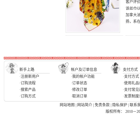
客户评
该丝巾
加拿大
扬，系
新手上路
帐户及订单信息
支付方式
·注册新用户
·我的帐户功能
·支付方式
·订购流程
·订单状态
·使用礼品
·搜索产品
·修改订单
·支付常见
·订购方式
·取消订单
·发票制度
网站地图
|
网站简介
|
免责条款
|
隐私保护
|
联系
版权所有： 2010－2026 Ea