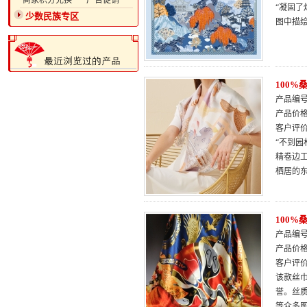
·商家积分兑换
·广告促销
“凝固了
少数民族专区
图中描
100
产品编号：
产品价
客户评
“不到园
精卷边
栖居的
100
产品编号：
产品价
客户评
该款丝巾
誉。丝
等众多