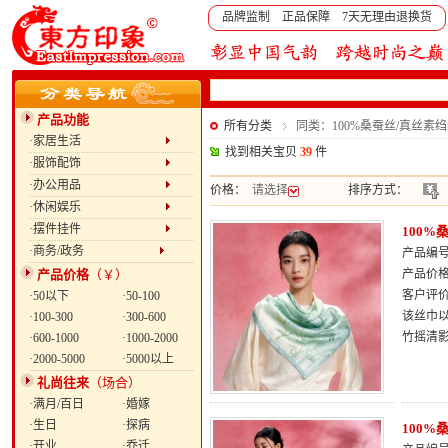
品牌监制 正品保障 7天无理由退换货
产品功能
所有分类
同类：100%桑蚕丝/真丝素
·家居生活
找到相关宝贝
39
件
·服饰配饰
·办公用品
价格：
请选择
排序方式：
·休闲娱乐
·摆件挂件
100
·商务/政务
产品编号：
产品价格
（￥）
产品价
客户评
·50以下
·50-100
该丝巾以
·100-300
·300-600
竹摇清
·600-1000
·1000-2000
·2000-5000
·5000以上
礼尚往来
（场合）
·满月/百日
·婚嫁
·生日
·探病
100
·开业
·乔迁