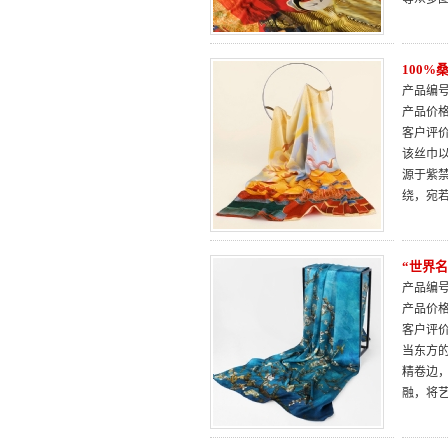
100
产品编号：
产品价
客户评
该丝巾
源于紫
绕，宛
“世界
产品编号：
产品价
客户评
当东方
精卷边
融，将