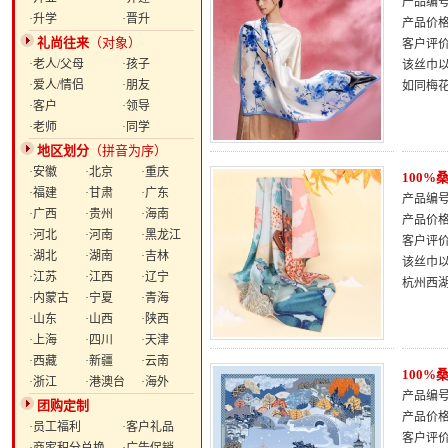
产品编号：
·升学
·晋升
产品价
礼尚往来
（对象）
客户评
·老人/父母
·孩子
该丝巾
·爱人/情侣
·朋友
如同梅
·客户
·领导
·老师
·同学
地区划分
（拼音为序）
·安徽
·北京
·重庆
100
·福建
·甘肃
·广东
产品编号：
·广西
·贵州
·海南
产品价
·河北
·河南
·黑龙江
客户评
·湖北
·湖南
·吉林
该丝巾
·江苏
·江西
·辽宁
杭州西
·内蒙古
·宁夏
·青海
·山东
·山西
·陕西
·上海
·四川
·天津
·西藏
·新疆
·云南
100
·浙江
·港澳台
·海外
产品编号：
团购定制
产品价
·员工福利
·客户礼品
客户评