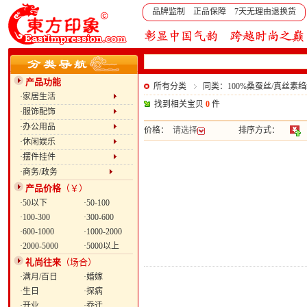
品牌监制 正品保障 7天无理由退换货
产品功能
所有分类
同类：100%桑蚕丝/真丝素
·家居生活
找到相关宝贝
0
件
·服饰配饰
·办公用品
价格：
请选择
排序方式：
·休闲娱乐
·摆件挂件
·商务/政务
产品价格
（￥）
·50以下
·50-100
·100-300
·300-600
·600-1000
·1000-2000
·2000-5000
·5000以上
礼尚往来
（场合）
·满月/百日
·婚嫁
·生日
·探病
·开业
·乔迁