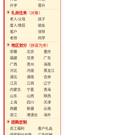
·升学
·晋升
礼尚往来
（对象）
·老人/父母
·孩子
·爱人/情侣
·朋友
·客户
·领导
·老师
·同学
地区划分
（拼音为序）
·安徽
·北京
·重庆
·福建
·甘肃
·广东
·广西
·贵州
·海南
·河北
·河南
·黑龙江
·湖北
·湖南
·吉林
·江苏
·江西
·辽宁
·内蒙古
·宁夏
·青海
·山东
·山西
·陕西
·上海
·四川
·天津
·西藏
·新疆
·云南
·浙江
·港澳台
·海外
团购定制
·员工福利
·客户礼品