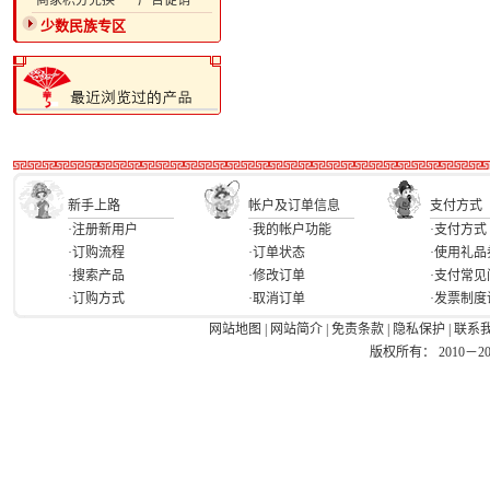
·商家积分兑换
·广告促销
少数民族专区
新手上路
帐户及订单信息
支付方式
·注册新用户
·我的帐户功能
·支付方式
·订购流程
·订单状态
·使用礼品
·搜索产品
·修改订单
·支付常见
·订购方式
·取消订单
·发票制度
网站地图
|
网站简介
|
免责条款
|
隐私保护
|
联系
版权所有： 2010－2026 Ea