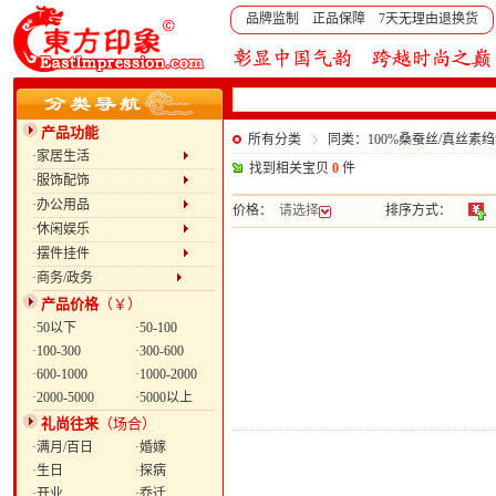
品牌监制 正品保障 7天无理由退换货
产品功能
所有分类
同类：100%桑蚕丝/真丝素
·家居生活
找到相关宝贝
0
件
·服饰配饰
·办公用品
价格：
请选择
排序方式：
·休闲娱乐
·摆件挂件
·商务/政务
产品价格
（￥）
·50以下
·50-100
·100-300
·300-600
·600-1000
·1000-2000
·2000-5000
·5000以上
礼尚往来
（场合）
·满月/百日
·婚嫁
·生日
·探病
·开业
·乔迁