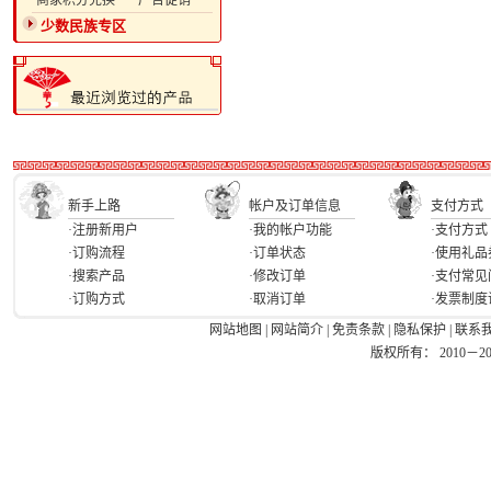
·商家积分兑换
·广告促销
少数民族专区
新手上路
帐户及订单信息
支付方式
·注册新用户
·我的帐户功能
·支付方式
·订购流程
·订单状态
·使用礼品
·搜索产品
·修改订单
·支付常见
·订购方式
·取消订单
·发票制度
网站地图
|
网站简介
|
免责条款
|
隐私保护
|
联系
版权所有： 2010－2026 Ea