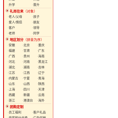
·升学
·晋升
礼尚往来
（对象）
·老人/父母
·孩子
·爱人/情侣
·朋友
·客户
·领导
·老师
·同学
地区划分
（拼音为序）
·安徽
·北京
·重庆
·福建
·甘肃
·广东
·广西
·贵州
·海南
·河北
·河南
·黑龙江
·湖北
·湖南
·吉林
·江苏
·江西
·辽宁
·内蒙古
·宁夏
·青海
·山东
·山西
·陕西
·上海
·四川
·天津
·西藏
·新疆
·云南
·浙江
·港澳台
·海外
团购定制
·员工福利
·客户礼品