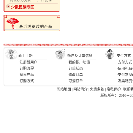
·商家积分兑换
·广告促销
少数民族专区
新手上路
帐户及订单信息
支付方式
·注册新用户
·我的帐户功能
·支付方式
·订购流程
·订单状态
·使用礼品
·搜索产品
·修改订单
·支付常见
·订购方式
·取消订单
·发票制度
网站地图
|
网站简介
|
免责条款
|
隐私保护
|
联系
版权所有： 2010－2026 Ea