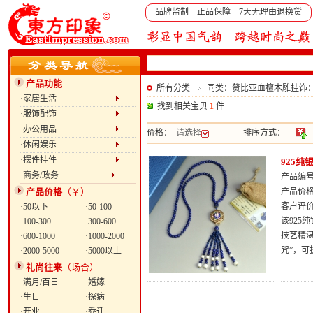
品牌监制 正品保障 7天无理由退换货
产品功能
所有分类
同类：赞比亚血檀木雕挂饰
·家居生活
找到相关宝贝
1
件
·服饰配饰
·办公用品
价格：
请选择
排序方式：
·休闲娱乐
·摆件挂件
925
·商务/政务
产品编号：
产品价
产品价格
（￥）
客户评
·50以下
·50-100
该925
·100-300
·300-600
技艺精
·600-1000
·1000-2000
咒”，可
·2000-5000
·5000以上
礼尚往来
（场合）
·满月/百日
·婚嫁
·生日
·探病
·开业
·乔迁