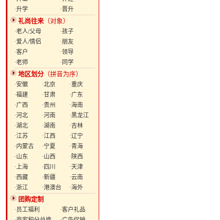
·升学
·晋升
礼尚往来
（对象）
·老人/父母
·孩子
·爱人/情侣
·朋友
·客户
·领导
·老师
·同学
地区划分
（拼音为序）
·安徽
·北京
·重庆
·福建
·甘肃
·广东
·广西
·贵州
·海南
·河北
·河南
·黑龙江
·湖北
·湖南
·吉林
·江苏
·江西
·辽宁
·内蒙古
·宁夏
·青海
·山东
·山西
·陕西
·上海
·四川
·天津
·西藏
·新疆
·云南
·浙江
·港澳台
·海外
团购定制
·员工福利
·客户礼品