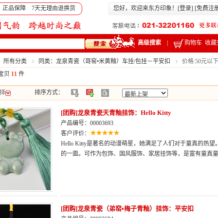
 正品保障 7天无理由退换货
您好，欢迎来东方印象！[
登录
] [
免费注
高级搜索
|
购物车
收藏
：所有分类
同类：龙泉青瓷（哥窑•米黄釉）车挂/包挂－平安扣
价格:50元以
宝贝
11
件
择
排序方式：
[团购]龙泉青瓷天青釉挂饰：Hello Kitty
产品编号：00003693
客户评价：
Hello Kitty是著名的动漫萌星，她满足了人们对于童真的热望。
的一面。可作为包饰、国风服饰、家居挂饰等，是富有童真
[团购]龙泉青瓷（弟窑•梅子青釉）挂饰：平安扣