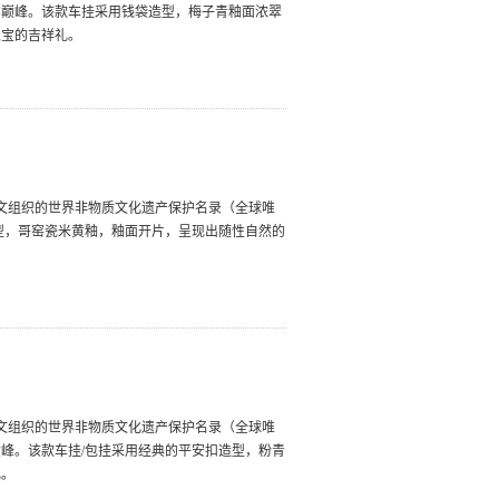
的巅峰。该款车挂采用钱袋造型，梅子青釉面浓翠
聚宝的吉祥礼。
教科文组织的世界非物质文化遗产保护名录（全球唯
型，哥窑瓷米黄釉，釉面开片，呈现出随性自然的
教科文组织的世界非物质文化遗产保护名录（全球唯
峰。该款车挂/包挂采用经典的平安扣造型，粉青
礼。