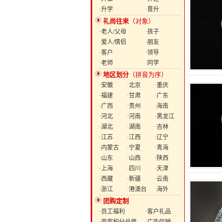
·升学
·晋升
礼尚往来
（对象）
·老人/父母
·孩子
·爱人/情侣
·朋友
·客户
·领导
·老师
·同学
地区划分
（拼音为序）
·安徽
·北京
·重庆
·福建
·甘肃
·广东
·广西
·贵州
·海南
·河北
·河南
·黑龙江
·湖北
·湖南
·吉林
·江苏
·江西
·辽宁
·内蒙古
·宁夏
·青海
·山东
·山西
·陕西
·上海
·四川
·天津
·西藏
·新疆
·云南
·浙江
·港澳台
·海外
团购定制
·员工福利
·客户礼品