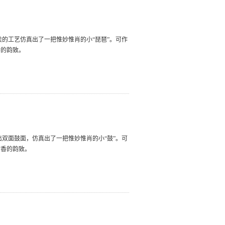
绘的工艺仿真出了一把惟妙惟肖的小“琵琶”。可作
香的韵致。
出双面鼓面，仿真出了一把惟妙惟肖的小“鼓”。可
古香的韵致。