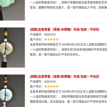
一入选的陶瓷类项目），而梅子青釉则是龙泉青瓷烧制技艺
莹润，貔貅叼铜钱生动喜人，是一款可福佑出入平安、招财
[团购]龙泉青瓷（哥窑•米黄釉）车挂/包挂－平安扣
产品编号：00002959
客户评价：
龙泉青瓷传统烧制技艺于2009年9月30日正式入选联合国
一入选的陶瓷类项目）。该款车挂/包挂采用经典的平安扣造
美感，是一款可福佑出行平安的吉祥礼。
[团购]龙泉青瓷（弟窑•粉青釉）车挂/包挂－平安扣
产品编号：00002958
客户评价：
龙泉青瓷传统烧制技艺于2009年9月30日正式入选联合国
一入选的陶瓷类项目），而粉青釉则是龙泉青瓷烧制技艺的巅
釉面青绿淡雅，如玉般温润，是一款可福佑出行平安的吉祥