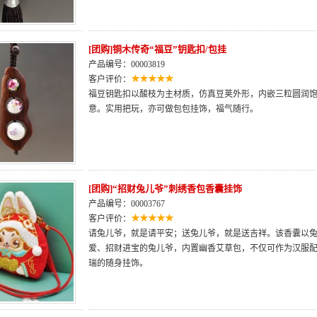
[团购]铜木传奇“福豆”钥匙扣/包挂
产品编号：00003819
客户评价：
福豆钥匙扣以酸枝为主材质，仿真豆荚外形，内嵌三粒圆润
意。实用把玩，亦可做包包挂饰，福气随行。
[团购]“招财兔儿爷”刺绣香包香囊挂饰
产品编号：00003767
客户评价：
请兔儿爷，就是请平安；送兔儿爷，就是送吉祥。该香囊以
爱、招财进宝的兔儿爷，内置幽香艾草包，不仅可作为汉服
瑞的随身挂饰。