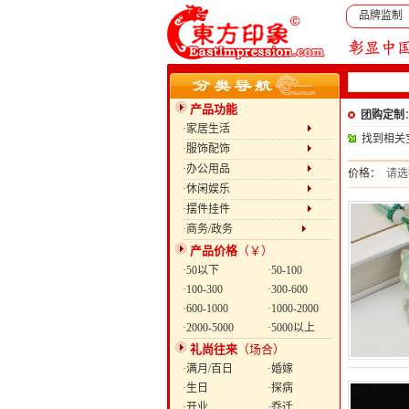
品牌监制
产品功能
团购定制
·家居生活
找到相关
·服饰配饰
·办公用品
价格：
请选
·休闲娱乐
·摆件挂件
·商务/政务
产品价格
（￥）
·50以下
·50-100
·100-300
·300-600
·600-1000
·1000-2000
·2000-5000
·5000以上
礼尚往来
（场合）
·满月/百日
·婚嫁
·生日
·探病
·开业
·乔迁