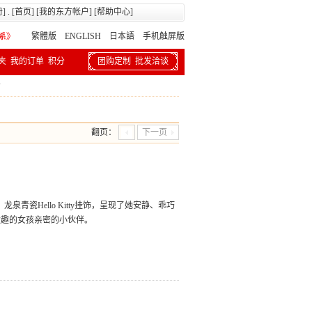
册
] . [
首页
] [
我的东方帐户
] [
帮助中心
]
繁體版
ENGLISH 日本語
手机触屏版
夹
我的订单
积分
团购定制
批发洽谈
下
翻页：
下一页
龙泉青瓷Hello Kitty挂饰，呈现了她安静、乖巧
童趣的女孩亲密的小伙伴。