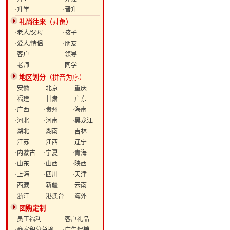
·升学
·晋升
礼尚往来
（对象）
·老人/父母
·孩子
·爱人/情侣
·朋友
·客户
·领导
·老师
·同学
地区划分
（拼音为序）
·安徽
·北京
·重庆
·福建
·甘肃
·广东
·广西
·贵州
·海南
·河北
·河南
·黑龙江
·湖北
·湖南
·吉林
·江苏
·江西
·辽宁
·内蒙古
·宁夏
·青海
·山东
·山西
·陕西
·上海
·四川
·天津
·西藏
·新疆
·云南
·浙江
·港澳台
·海外
团购定制
·员工福利
·客户礼品