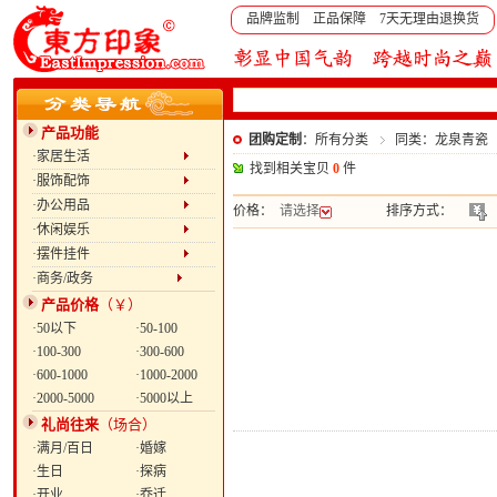
品牌监制 正品保障 7天无理由退换货
产品功能
团购定制
：所有分类
同类：龙泉青瓷（
·家居生活
找到相关宝贝
0
件
·服饰配饰
·办公用品
价格：
请选择
排序方式：
·休闲娱乐
·摆件挂件
·商务/政务
产品价格
（￥）
·50以下
·50-100
·100-300
·300-600
·600-1000
·1000-2000
·2000-5000
·5000以上
礼尚往来
（场合）
·满月/百日
·婚嫁
·生日
·探病
·开业
·乔迁