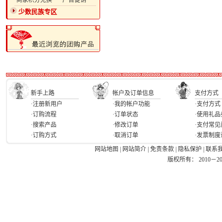
·商家积分兑换
·广告促销
少数民族专区
新手上路
帐户及订单信息
支付方式
·注册新用户
·我的帐户功能
·支付方式
·订购流程
·订单状态
·使用礼品
·搜索产品
·修改订单
·支付常见
·订购方式
·取消订单
·发票制度
网站地图
|
网站简介
|
免责条款
|
隐私保护
|
联系
版权所有： 2010－2026 Ea