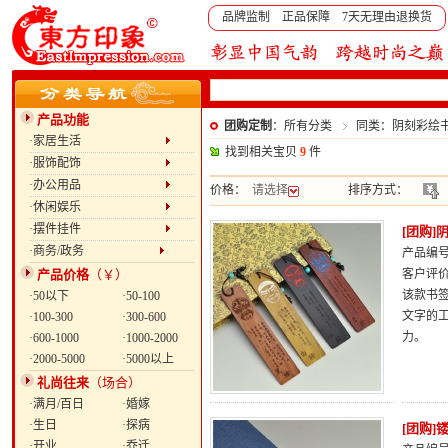
品牌监制 正品保障 7天无理由退换货
产品功能
团购定制
：所有分类
同类：阴刻彩绘
·家居生活
找到相关宝贝
9
件
·服饰配饰
·办公用品
价格：
请选择
排序方式：
·休闲娱乐
·摆件挂件
[团购
·商务/政务
产品编号：
产品价格
（￥）
客户评
该款书
·50以下
·50-100
文字的
·100-300
·300-600
力。
·600-1000
·1000-2000
·2000-5000
·5000以上
礼尚往来
（场合）
·满月/百日
·婚嫁
·生日
·探病
[团购
·开业
·乔迁