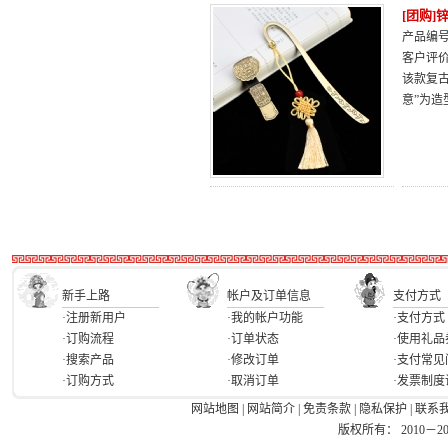
[团购
产品编号：
客户评
该款复
意”为
新手上路
帐户及订单信息
支付方式
·注册新用户
·我的帐户功能
·支付方式
·订购流程
·订单状态
·使用礼品
·搜索产品
·修改订单
·支付常见
·订购方式
·取消订单
·发票制度
网站地图
|
网站简介
|
免责条款
|
隐私保护
|
联系
版权所有： 2010－2026 Ea