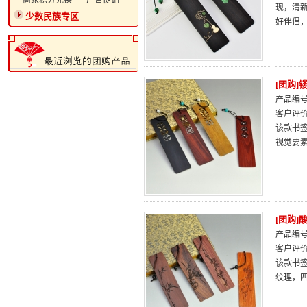
·商家积分兑换
·广告促销
现，清新
少数民族专区
好伴侣
[团购
产品编号：
客户评
该款书
视觉要
[团购]
产品编号：
客户评
该款书
纹理，