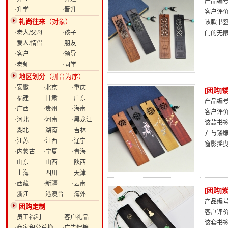
产品编号：
·升学
·晋升
客户评
礼尚往来
（对象）
该款书
·老人/父母
·孩子
门的无
·爱人/情侣
·朋友
·客户
·领导
·老师
·同学
地区划分
（拼音为序）
·安徽
·北京
·重庆
[团购
·福建
·甘肃
·广东
产品编号：
·广西
·贵州
·海南
客户评
·河北
·河南
·黑龙江
该款书
·湖北
·湖南
·吉林
卉与镂
·江苏
·江西
·辽宁
窗影摇
·内蒙古
·宁夏
·青海
·山东
·山西
·陕西
·上海
·四川
·天津
·西藏
·新疆
·云南
[团购
·浙江
·港澳台
·海外
产品编号：
团购定制
客户评
·员工福利
·客户礼品
该套书