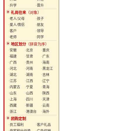
·升学
·晋升
礼尚往来
（对象）
·老人/父母
·孩子
·爱人/情侣
·朋友
·客户
·领导
·老师
·同学
地区划分
（拼音为序）
·安徽
·北京
·重庆
·福建
·甘肃
·广东
·广西
·贵州
·海南
·河北
·河南
·黑龙江
·湖北
·湖南
·吉林
·江苏
·江西
·辽宁
·内蒙古
·宁夏
·青海
·山东
·山西
·陕西
·上海
·四川
·天津
·西藏
·新疆
·云南
·浙江
·港澳台
·海外
团购定制
·员工福利
·客户礼品