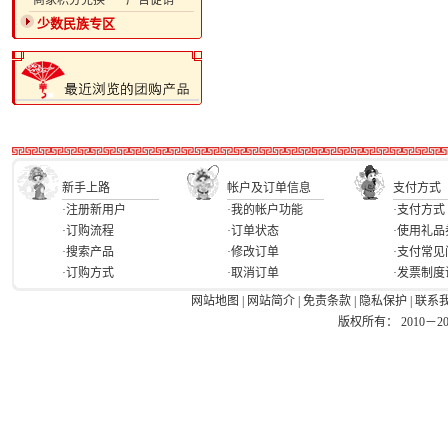
·商家积分兑换
·广告促销
少数民族专区
新手上路
帐户及订单信息
支付方式
·注册新用户
·我的帐户功能
·支付方式
·订购流程
·订单状态
·使用礼品
·搜索产品
·修改订单
·支付常见
·订购方式
·取消订单
·发票制度
网站地图
|
网站简介
|
免责条款
|
隐私保护
|
联系
版权所有： 2010－2026 Ea