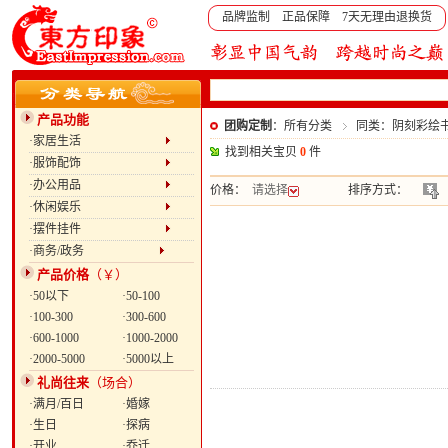
品牌监制 正品保障 7天无理由退换货
产品功能
团购定制
：所有分类
同类：阴刻彩绘
·家居生活
找到相关宝贝
0
件
·服饰配饰
·办公用品
价格：
请选择
排序方式：
·休闲娱乐
·摆件挂件
·商务/政务
产品价格
（￥）
·50以下
·50-100
·100-300
·300-600
·600-1000
·1000-2000
·2000-5000
·5000以上
礼尚往来
（场合）
·满月/百日
·婚嫁
·生日
·探病
·开业
·乔迁