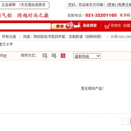
 正品保障 7天无理由退换货
您好，欢迎来东方印象！[
登录
] [
免费注
高级搜索
|
购物车
收藏
：所有分类
同类：阴刻彩绘书签四件套：京剧脸谱（四种材质）
价格:600-10
宝贝
0
件
择
排序方式：
暂无相关产品！