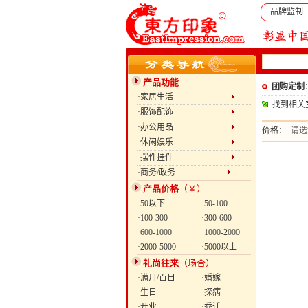
品牌监制
产品功能
团购定制
·家居生活
找到相关
·服饰配饰
·办公用品
价格：
请选
·休闲娱乐
·摆件挂件
·商务/政务
产品价格
（￥）
·50以下
·50-100
·100-300
·300-600
·600-1000
·1000-2000
·2000-5000
·5000以上
礼尚往来
（场合）
·满月/百日
·婚嫁
·生日
·探病
·开业
·乔迁