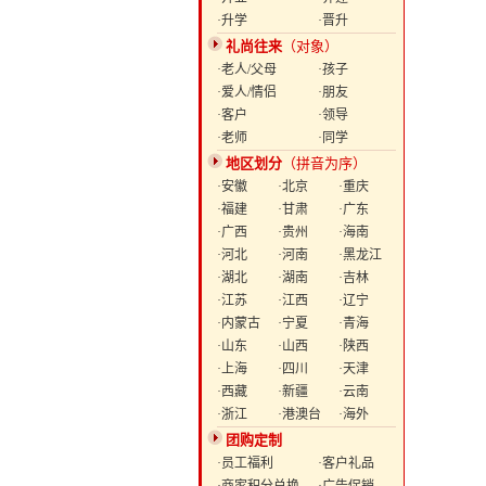
·升学
·晋升
礼尚往来
（对象）
·老人/父母
·孩子
·爱人/情侣
·朋友
·客户
·领导
·老师
·同学
地区划分
（拼音为序）
·安徽
·北京
·重庆
·福建
·甘肃
·广东
·广西
·贵州
·海南
·河北
·河南
·黑龙江
·湖北
·湖南
·吉林
·江苏
·江西
·辽宁
·内蒙古
·宁夏
·青海
·山东
·山西
·陕西
·上海
·四川
·天津
·西藏
·新疆
·云南
·浙江
·港澳台
·海外
团购定制
·员工福利
·客户礼品