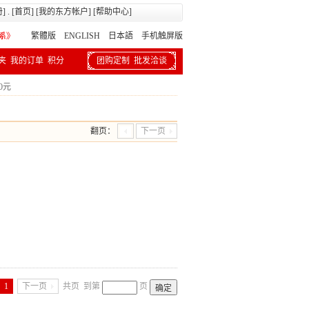
册
] . [
首页
] [
我的东方帐户
] [
帮助中心
]
繁體版
ENGLISH 日本語
手机触屏版
夹
我的订单
积分
团购定制
批发洽谈
00元
翻页：
下一页
1
下一页
共页
到第
页